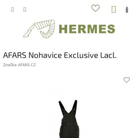
Prejsť
NÁKUP
na
obsah
KOŠÍK
AFARS Nohavice Exclusive Lacl.
Značka:
AFARS CZ