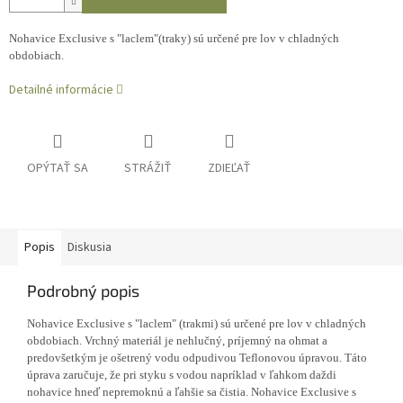
Nohavice Exclusive s "laclem"(traky) sú určené pre lov v chladných
obdobiach.
Detailné informácie
OPÝTAŤ SA
STRÁŽIŤ
ZDIEĽAŤ
Popis
Diskusia
Podrobný popis
Nohavice Exclusive s "laclem" (trakmi) sú určené pre lov v chladných
obdobiach. Vrchný materiál je nehlučný, príjemný na ohmat a
predovšetkým je ošetrený vodu odpudivou Teflonovou úpravou. Táto
úprava zaručuje, že pri styku s vodou napríklad v ľahkom daždi
nohavice hneď nepremoknú a ľahšie sa čistia. Nohavice Exclusive s