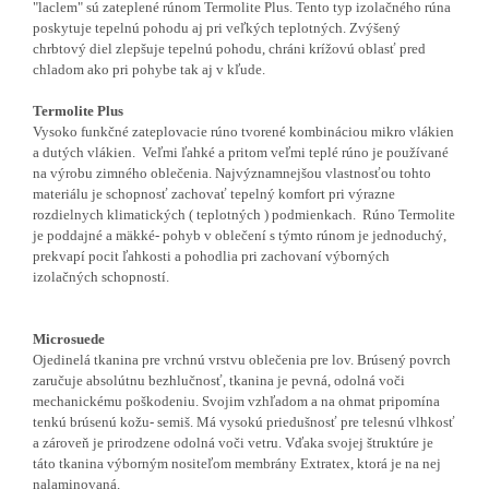
"laclem" sú zateplené rúnom Termolite Plus. Tento typ izolačného rúna
poskytuje tepelnú pohodu aj pri veľkých teplotných. Zvýšený
chrbtový diel zlepšuje tepelnú pohodu, chráni krížovú oblasť pred
chladom ako pri pohybe tak aj v kľude.
Termolite Plus
Vysoko funkčné zateplovacie rúno tvorené kombináciou mikro vlákien
a dutých vlákien.
Veľmi ľahké a pritom veľmi teplé rúno je používané
na výrobu zimného oblečenia.
Najvýznamnejšou vlastnosťou tohto
materiálu je schopnosť zachovať tepelný komfort pri výrazne
rozdielnych klimatických ( teplotných ) podmienkach.
Rúno Termolite
je poddajné a mäkké- pohyb v oblečení s týmto rúnom je jednoduchý,
prekvapí pocit ľahkosti a pohodlia pri zachovaní výborných
izolačných schopností.
Microsuede
Ojedinelá tkanina pre vrchnú vrstvu oblečenia pre lov. Brúsený povrch
zaručuje absolútnu bezhlučnosť, tkanina je pevná, odolná voči
mechanickému poškodeniu.
Svojim vzhľadom a na ohmat pripomína
tenkú brúsenú kožu- semiš.
Má vysokú priedušnosť pre telesnú vlhkosť
a zároveň je prirodzene odolná voči vetru.
Vďaka svojej štruktúre je
táto tkanina výborným nositeľom membrány Extratex, ktorá je na nej
nalaminovaná.