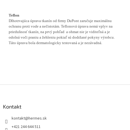
Teflon
Dlhotrvajúca úprava tkanín od firmy DuPont zaručuje maximálnu
ochranu proti vode a nečistotám. Teflonová úprava nemá vplyv na
priedušnosť tkanín, na prvý pohľad a ohmat nie je viditeľná a je
odolná voči praniu a žehleniu pokiaľ sú dodržané pokyny výrobcu.
Táto úprava bola dermatologicky testovaná a je nezávadná.
Z
á
p
ä
Kontakt
t
kontakt
@
hermes.sk
i
e
+421 244 644 511