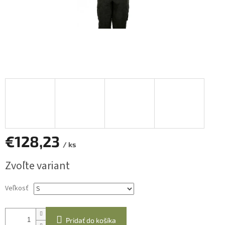
€128,23
/ ks
Jednotková
Zvoľte variant
cena:
Veľkosť
Pridať do košíka