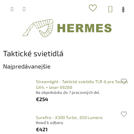
Prejsť
NÁKUP
na
obsah
KOŠÍK
Taktické svietidlá
Najpredávanejšie
Streamlight - Taktické svietidlo TLR-6 pre Taurus
GX4, + laser 69288
Na objednávku do 7 pracovných dní.
€254
Surefire - X300 Turbo , 650 Lumens
Ihneď k odberu
€421