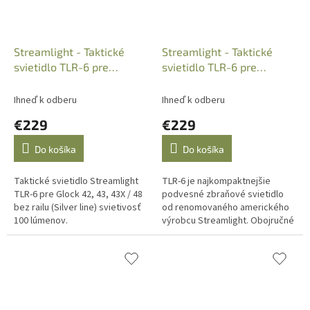
Streamlight - Taktické
Streamlight - Taktické
svietidlo TLR-6 pre
svietidlo TLR-6 pre
G42/43/43X/48, 100L,
G43X/48 Rail, + laser
69270
69286
Ihneď k odberu
Ihneď k odberu
€229
€229
Do košíka
Do košíka
Taktické svietidlo Streamlight
TLR-6 je najkompaktnejšie
TLR-6 pre Glock 42, 43, 43X / 48
podvesné zbraňové svietidlo
bez railu (Silver line) svietivosť
od renomovaného amerického
100 lúmenov.
výrobcu Streamlight. Obojručné
ovládanie tlačidlom na oboch
stranách.