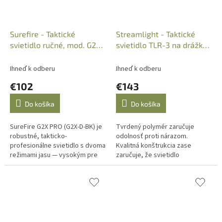
Surefire - Taktické
Streamlight - Taktické
svietidlo ručné, mod. G2X
svietidlo TLR-3 na drážku,
PRO, 600Lumen, Black
C4 LED,Art.: 69220
Ihneď k odberu
Ihneď k odberu
€102
€143
Do košíka
Do košíka
SureFire G2X PRO (G2X-D-BK) je
Tvrdený polymér zaručuje
robustné, takticko-
odolnosť proti nárazom.
profesionálne svietidlo s dvoma
Kvalitná konštrukcia zase
režimami jasu — vysokým pre
zaručuje, že svietidlo
maximálny výkon a nízkym pre
Streamlight TLR-3 LED zvláda
dlhú prevádzku. Kompaktné,
spätné nárazy pri streľbe. To,
odolné a...
že je svietidlo...