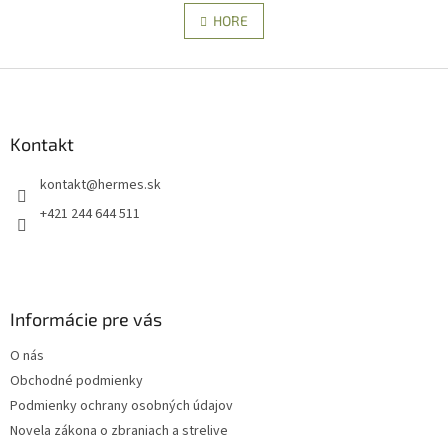
v
á
l
HORE
n
á
k
d
o
v
Z
a
a
c
á
n
i
p
i
e
ä
Kontakt
e
p
t
r
kontakt
@
hermes.sk
i
v
e
k
+421 244 644 511
y
v
ý
p
i
Informácie pre vás
s
u
O nás
Obchodné podmienky
Podmienky ochrany osobných údajov
Novela zákona o zbraniach a strelive