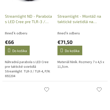
Streamlight ND - Parabola
Streamlight - Montáž na
s LED Cree pre TLR-3 /
taktické svietidlá na
TLR-4, P/N: 692204
picatinny lištu, 69100
Ihneď k odberu
Ihneď k odberu
€66
€71,50
Do košíka
Do košíka
Náhradná parabola s LED Cree
Materiál hliník. Rozmery 7 x 4,5 x
pre taktické svietidlá
11,5cm.
Streamlight TLR-3 / TLR-4, P/N:
692204