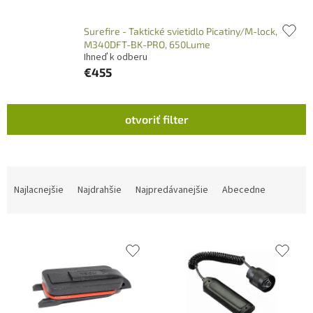
Surefire - Taktické svietidlo Picatiny/M-lock,
M340DFT-BK-PRO, 650Lume
Ihneď k odberu
€455
V
otvoriť filter
ý
p
i
s
R
p
a
Najlacnejšie
Najdrahšie
Najpredávanejšie
Abecedne
r
d
o
e
d
n
u
i
k
e
t
p
o
r
v
o