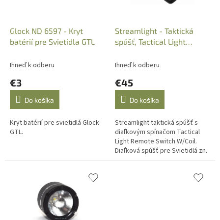
d
u
k
Glock ND 6597 - Kryt
Streamlight - Taktická
t
batérií pre Svietidla GTL
spúšť, Tactical Light
o
Remote Switch W/Coil
v
Ihneď k odberu
Ihneď k odberu
€3
€45
Do košíka
Do košíka
Kryt batérií pre svietidlá Glock
Streamlight taktická spúšť s
GTL.
diaľkovým spínačom Tactical
Light Remote Switch W/Coil.
Diaľková spúšť pre Svietidlá zn.
Streamlight mod. Super Tac /
Supert Tac X.