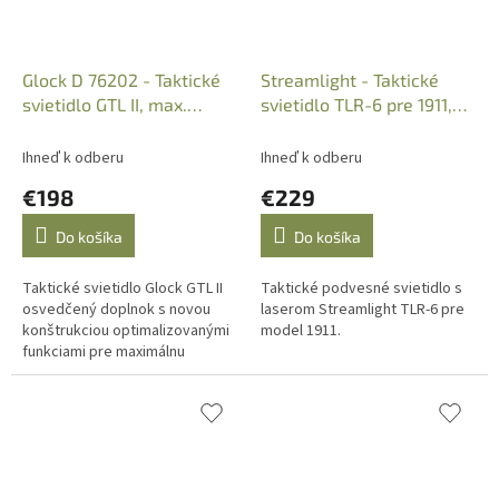
Glock D 76202 - Taktické
Streamlight - Taktické
svietidlo GTL II, max.
svietidlo TLR-6 pre 1911,
600lm LED
100L, 69279
Ihneď k odberu
Ihneď k odberu
€198
€229
Do košíka
Do košíka
Taktické svietidlo Glock GTL II
Taktické podvesné svietidlo s
osvedčený doplnok s novou
laserom Streamlight TLR-6 pre
konštrukciou optimalizovanými
model 1911.
funkciami pre maximálnu
efektívnosť. Svietidlo špeciálne
navrhnuté pre pištole...