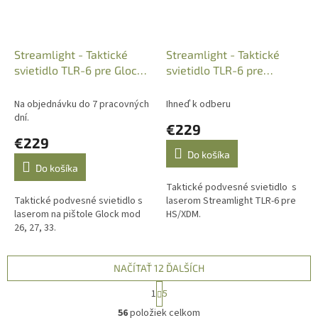
Streamlight - Taktické
Streamlight - Taktické
svietidlo TLR-6 pre Glock
svietidlo TLR-6 pre
26/27/33, 100L, 69272
HS/XDM, 100L, 69291
Na objednávku do 7 pracovných
Ihneď k odberu
dní.
€229
€229
Do košíka
Do košíka
Taktické podvesné svietidlo s
Taktické podvesné svietidlo s
laserom Streamlight TLR-6 pre
laserom na pištole Glock mod
HS/XDM.
26, 27, 33.
NAČÍTAŤ 12 ĎALŠÍCH
S
1
5
t
O
r
56
položiek celkom