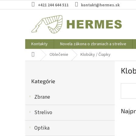
Prejsť
+421 244 644 511
kontakt@hermes.sk
na
obsah
Kontakty
Novela zákona o zbraniach a strelive
Domov
Oblečenie
Klobúky / Čiapky
B
Klob
o
Preskočiť
č
Kategórie
kategórie
n
ý
Zbrane
p
a
Najpr
n
Strelivo
e
l
Optika