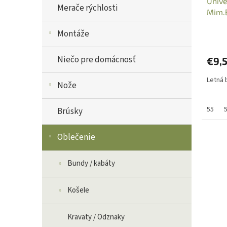
Unive
Merače rýchlosti
Mim.B
Montáže
Niečo pre domácnosť
€9,
Letná 
Nože
55
Brúsky
Oblečenie
Bundy / kabáty
Košele
Kravaty / Odznaky