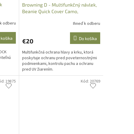
k
Browning D - Multifunkčný návlek,
Beanie Quick Cover Camo,
308526241
 k odberu
Ihneď k odberu
 košíka
Do košíka
€20
LOCK
Multifunkčná ochrana hlavy a krku, ktorá
iteľnú
poskytuje ochranu pred poveternostnými
podmienkami, kontrolu pachu a ochranu
pred UV žiarením.
ód:
19875
Kód:
20769