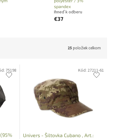
chým
polyester / 3%
spandex
Ihneď k odberu
€37
25
položiek celkom
ód:
75198
Kód:
27211-61
á (95%
Univers - Šiltovka Cubano , Art.: