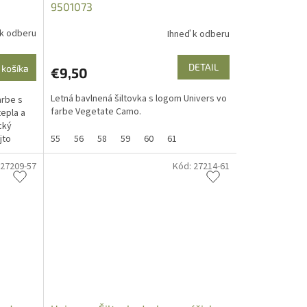
9501073
 k odberu
Ihneď k odberu
DETAIL
 košíka
€9,50
Letná bavlnená šiltovka s logom Univers vo
arbe s
farbe Vegetate Camo.
tepla a
cký
jto
55
56
58
59
60
61
27209-57
Kód:
27214-61