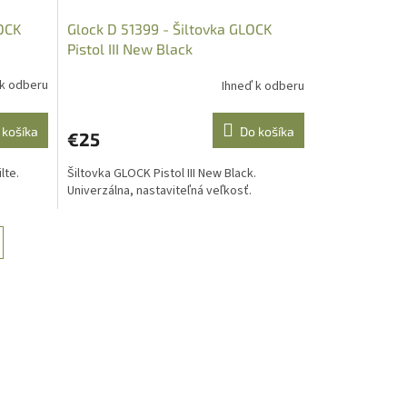
LOCK
Glock D 51399 - Šiltovka GLOCK
Pistol III New Black
 k odberu
Ihneď k odberu
 košíka
Do košíka
€25
lte.
Šiltovka GLOCK Pistol III New Black.
Univerzálna, nastaviteľná veľkosť.