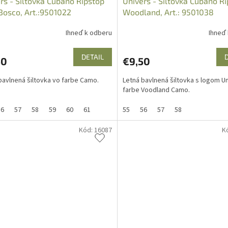
rs - Šiltovka Cubano Ripstop
Univers - Šiltovka Cubano R
osco, Art.:9501022
Woodland, Art.: 9501038
Ihneď k odberu
Ihneď
DETAIL
50
€9,50
bavlnená šiltovka vo farbe Camo.
Letná bavlnená šiltovka s logom U
farbe Voodland Camo.
56
57
58
59
60
61
55
56
57
58
Kód:
16087
K