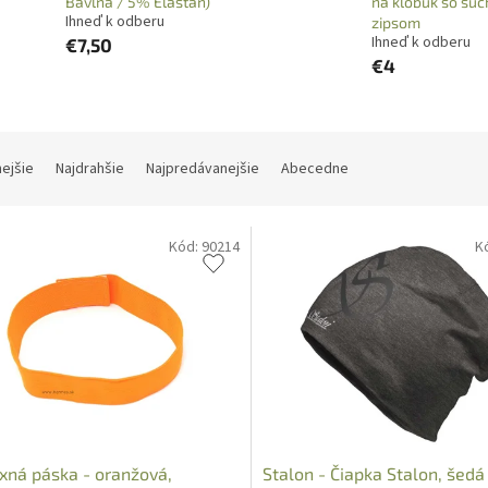
Bavlna / 5% Elastan)
na klobúk so su
Ihneď k odberu
zipsom
Ihneď k odberu
€7,50
€4
nejšie
Najdrahšie
Najpredávanejšie
Abecedne
Kód:
90214
K
xná páska - oranžová,
Stalon - Čiapka Stalon, šed