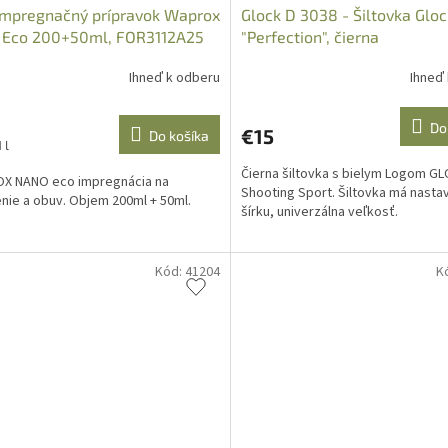
Impregnačný prípravok Waprox
Glock D 3038 - Šiltovka Gloc
 Eco 200+50ml, FOR3112A25
"Perfection", čierna
Ihneď k odberu
Ihneď
Do
€15
Do košíka
ková
 l
Čierna šiltovka s bielym Logom G
X NANO eco impregnácia na
Shooting Sport. Šiltovka má nastav
nie a obuv. Objem 200ml + 50ml.
šírku, univerzálna veľkosť.
Kód:
41204
K