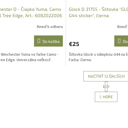
ester D - Čiapka Yuma, Camo
Glock D 31755 - Šiltovka "G
l Tree Edge, Art.: 6082022006
G44 sticker", čierna
Ihneď k odberu
Ihneď
Do košíka
Do
€25
 Winchester Yuma vo farbe Camo -
Šiltovka Glock s nálepkou G44 na ši
ree Edge. Univerzálna veľkosť.
Farba: čierna.
NAČÍTAŤ 12 ĎALŠÍCH
S
1
3
O
t
r
v
HORE
á
l
n
á
k
d
o
a
v
c
a
i
n