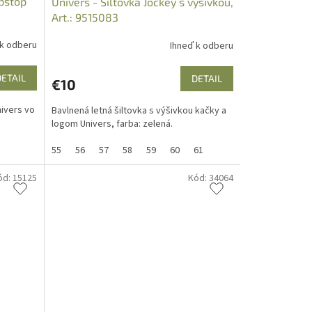
ipstop
Univers - Šiltovka Jockey s výšivkou,
Art.: 9515083
 k odberu
Ihneď k odberu
DETAIL
DETAIL
€10
nivers vo
Bavlnená letná šiltovka s výšivkou kačky a
logom Univers, farba: zelená.
55
56
57
58
59
60
61
ód:
15125
Kód:
34064