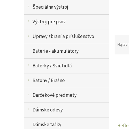
Špeciálna výstroj
Výstroj pre psov
V
Upravy zbraní a príslušenstvo
R
ý
a
p
Najlac
d
i
Batérie - akumulátory
e
s
n
p
Baterky / Svietidlá
i
r
e
o
Batohy / Brašne
p
d
r
u
o
Darčekové predmety
k
d
t
u
o
Dámske odevy
k
v
t
Dámske tašky
Refle
o