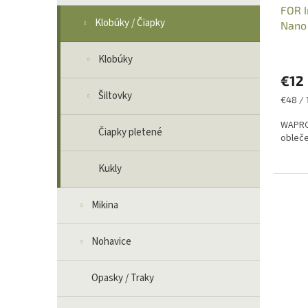
FOR 
Klobúky / Čiapky
Nano
Klobúky
€12
Šiltovky
Jednot
€48 / 1
cena:
WAPRO
Čiapky pletené
obleče
Kukly
Mikina
Nohavice
Opasky / Traky