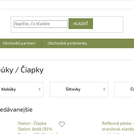
HĽADAŤ
Obchodní partneri
Obchodné podmienky
úky / Čiapky
Klobúky
Šiltovky
Č
edávanejšie
Stalon - Čiapka
Reflexná páska -
Stalon, šedá (95%
oranžová, elasti