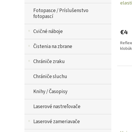
elast
v
zips
Fotopasce / Príslušenstvo
fotopascí
Cvičné náboje
€4
Reflex
Čistenia na zbrane
klobúk
Chrániče zraku
Chrániče sluchu
Knihy / Časopisy
Laserové nastreľovače
Laserové zameriavače