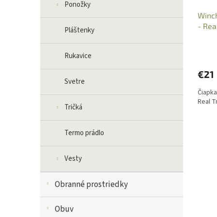
Ponožky
Winch
- Rea
Pláštenky
Rukavice
€21
Svetre
Čiapka
Real T
Tričká
Termo prádlo
Vesty
Obranné prostriedky
Obuv