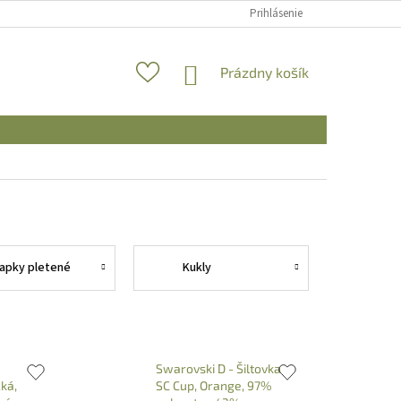
Prihlásenie
NÁKUPNÝ
Prázdny košík
KOŠÍK
iapky pletené
Kukly
Swarovski D - Šiltovka
cká,
SC Cup, Orange, 97%