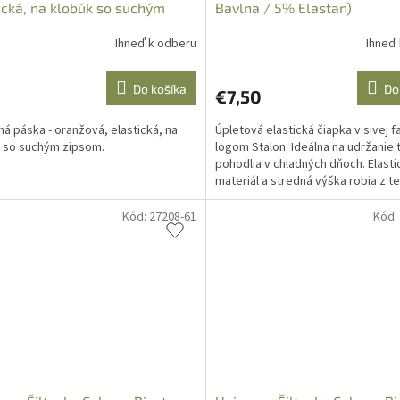
ická, na klobúk so suchým
Bavlna / 5% Elastan)
om
Ihneď k odberu
Ihneď
Do košíka
Do
€7,50
ná páska - oranžová, elastická, na
Úpletová elastická čiapka v sivej f
 so suchým zipsom.
logom Stalon. Ideálna na udržanie 
pohodlia v chladných dňoch. Elasti
materiál a stredná výška robia z te
čiapky perfektný...
Kód:
27208-61
Kód: