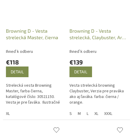
Browning D - Vesta
Browning D - Vesta
strelecká Master, čierna
strelecká, Claybuster, Art.:
B3059179001
Ihneď k odberu
Ihneď k odberu
€118
€139
DETAIL
DETAIL
Strelecká vesta Browning
Vesta strelecká browning
Master, farba čierna,
Claybuster, Verzia pre praváka
katalógové číslo: 30521150.
ako aj ľaváka. farba: čierna /
Vesta je pre ľaváka. Ilustračné
orange.
foto. Vesta je čiernej farby.
XL
S
M
L
XL
XXXL