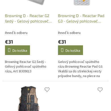
d
u
k
Browning D - Reactar G2
Browning D - Reactar Pad
t
šedý - Gelový pohlcovač
G3 - Gelový pohlcovač
o
spät.rázu, B309013
spät.rázu, 309015
v
Ihneď k odberu
Ihneď k odberu
€31
€31
Do košíka
Do košíka
Browning Reactar G2 šedý -
Gelový pohlcovač spätného
Gélový pohlcovač spätného
rázu Browning Reactar Pad G3.
rázu, Art: B309013
Vkaldá sa do streleckej vesty
prípadne bundy, na plece na
zmiernenie spätného rázu po
výstrele. Materiál Techogel®...