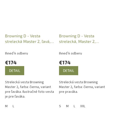
Browning D - Vesta
Browning D - Vesta
strelecká Master 2, ľavá,
strelecká, Master 2,
Black, B3059959002
čierna, B3059969004
Ihneď k odberu
Ihneď k odberu
€174
€174
DETAIL
DETAIL
Strelecká vesta Browning
Strelecká vesta Browning
Master 2, farba: čierna, variant
Master 2, farba: čierna, variant
pre ľaváka. Ilustračné foto vesta
pre praváka.
je pre ľaváka.
M
L
S
M
L
XXL