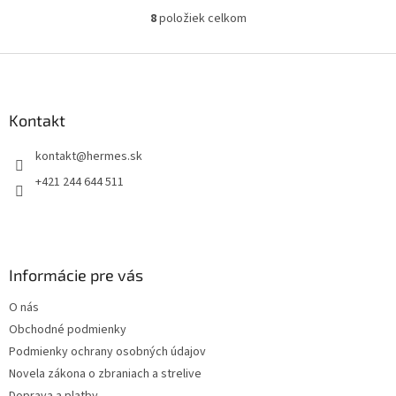
8
položiek celkom
O
v
l
Z
á
á
d
p
a
ä
Kontakt
c
t
i
kontakt
@
hermes.sk
i
e
p
e
+421 244 644 511
r
v
k
y
v
Informácie pre vás
ý
p
O nás
i
s
Obchodné podmienky
u
Podmienky ochrany osobných údajov
Novela zákona o zbraniach a strelive
Doprava a platby