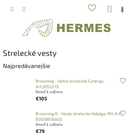
Prejsť
NÁKUP
na
obsah
KOŠÍK
Strelecké vesty
Najpredávanejšie
Browning - Vetsa strelecká Cynergy,
Art:3052219
Ihneď k odberu
€105
Browning D - Vesta strelecká Hidalgo, RH, Art.:
B3059976803
Ihneď k odberu
€79