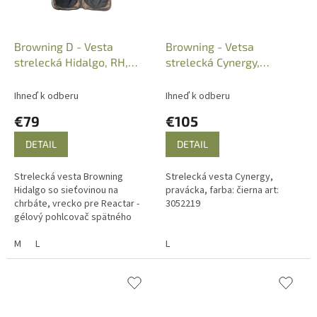
Browning D - Vesta
Browning - Vetsa
strelecká Hidalgo, RH,
strelecká Cynergy,
Art.: B3059976803
Art:3052219
Ihneď k odberu
Ihneď k odberu
€79
€105
DETAIL
DETAIL
Strelecká vesta Browning
Strelecká vesta Cynergy,
Hidalgo so sieťovinou na
pravácka, farba: čierna art:
chrbáte, vrecko pre Reactar -
3052219
gélový pohlcovač spätného
nárazu. Art.: B3059976803. Farba:
hnedo čierna.
M
L
L