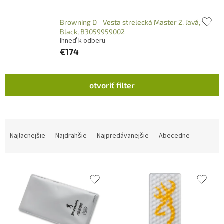
Browning D - Vesta strelecká Master 2, ľavá,
Black, B3059959002
Ihneď k odberu
€174
V
otvoriť filter
ý
p
i
s
R
p
a
Najlacnejšie
Najdrahšie
Najpredávanejšie
Abecedne
r
d
o
e
d
n
u
i
k
e
t
p
o
r
v
o