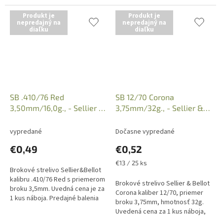
1 kus náboja. Iba osobný odber
balenie po 25 kusov, uvedená
v predajni po...
cena je za 1 kus náboja. Iba...
Produkt je
Produkt je
nepredajný na
nepredajný na
diaľku
diaľku
SB .410/76 Red
SB 12/70 Corona
3,50mm/16,0g., - Sellier &
3,75mm/32g., - Sellier &
Bellot
Bellot
vypredané
Dočasne vypredané
€0,49
€0,52
Jednotková
€13 / 25 ks
Brokové strelivo Sellier&Bellot
cena:
kalibru .410/76 Red s priemerom
Brokové strelivo Sellier & Bellot
broku 3,5mm. Uvedná cena je za
Corona kaliber 12/70, priemer
1 kus náboja. Predajné balenia
broku 3,75mm, hmotnosť 32g.
po 25 kusov. Iba osobný odber
Uvedená cena za 1 kus náboja,
v predajni...
predajné balenie po 25 kusov.