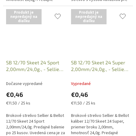
balenie po 25 kusov, uvedená
náročnejších strelcov. Iba
cena je za 1 kus náboja. Iba
osobný odber v predajni po...
Produkt je
Produkt je
osobný...
nepredajný na
nepredajný na
diaľku
diaľku
SB 12/70 Skeet 24 Sport
SB 12/70 Skeet 24 Super
2,00mm/24,0g., - Sellier
2,00mm/24,0g., - Sellier
& Bellot
& Bellot
Dočasne vypredané
Vypredané
€0,46
€0,46
Jednotková
Jednotková
€11,50 / 25 ks
€11,50 / 25 ks
cena:
cena:
Brokové strelivo Sellier & Bellot
Brokové strelivo Sellier & Bellot
12/70 Skeet 24 Sport
kaliber 12/70 Skeet 24 Super,
2,00mm/24,0g. Predajné balenie
priemer broku 2,00mm,
po 25 kusov. Uvedená cena je za
hmotnosť 24,0g. Predajné