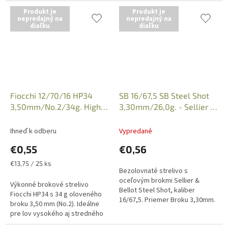
Iba osobný odber v...
Produkt je
Produkt je
nepredajný na
nepredajný na
diaľku
diaľku
Fiocchi 12/70/16 HP34
SB 16/67,5 SB Steel Shot
3,50mm/No.2/34g. High
3,30mm/26,0g. - Sellier &
Performance, Art.
Bellot
87062200
Ihneď k odberu
Vypredané
€0,55
€0,56
Jednotková
€13,75 / 25 ks
Bezolovnaté strelivo s
cena:
oceľovým brokmi Sellier &
Výkonné brokové strelivo
Bellot Steel Shot, kaliber
Fiocchi HP34 s 34 g oloveného
16/67,5. Priemer Broku 3,30mm.
broku 3,50 mm (No.2). Ideálne
Hmotnosť 26,0g. Iba osobný
pre lov vysokého aj stredného
odber v predajni po
vtáctva, spoľahlivú energiu a