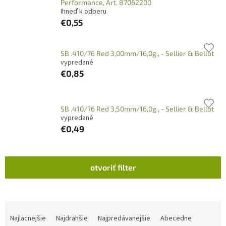
Performance, Art. 87062200
Ihneď k odberu
€0,55
SB .410/76 Red 3,00mm/16,0g., - Sellier & Bellot
vypredané
€0,85
SB .410/76 Red 3,50mm/16,0g., - Sellier & Bellot
vypredané
€0,49
V
otvoriť filter
ý
p
i
s
R
p
a
Najlacnejšie
Najdrahšie
Najpredávanejšie
Abecedne