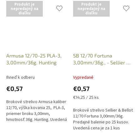
predložení...
vysokú rýchlosť. Istota výkonu
Produkt je
Produkt je
v...
nepredajný na
nepredajný na
diaľku
diaľku
Armusa 12/70-25 PLA-3,
SB 12/70 Fortuna
3,00mm/36g. Hunting
3,00mm/36g., - Sellier &
Bellot
Ihneď k odberu
Vypredané
€0,57
€0,57
Jednotková
€14,25 / 25 ks
Brokové strelivo Armusa kaliber
cena:
12/70, výška kovania 25, PLA-3,
Brokové strelivo Sellier & Bellot
priemer broku 3,00mm,
12/70 Fortuna 3,00mm/36g.
hmotnosť 36g. Hunting. Uvedená
Predajné balenie po 25 kusov.
cena je za 1 kus náboja,
Uvedená cena je za 1 kus
predajné balenie po 25 kusov....
náboja. Iba osobný odber v