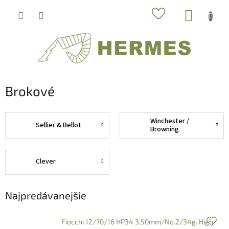
Prejsť
NÁKUP
na
obsah
KOŠÍK
Brokové
Winchester /
Sellier & Bellot
Browning
Clever
Najpredávanejšie
Fiocchi 12/70/16 HP34 3,50mm/No.2/34g. High