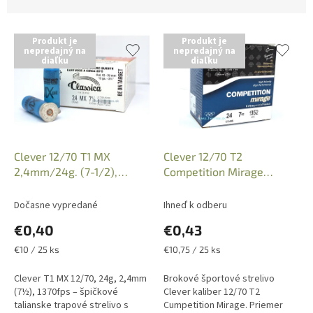
r
d
o
e
d
n
Produkt je
Produkt je
u
i
nepredajný na
nepredajný na
diaľku
diaľku
k
e
t
p
o
r
v
o
d
u
k
Clever 12/70 T1 MX
Clever 12/70 T2
t
2,4mm/24g. (7-1/2),
Competition Mirage
o
1370FPS, 919875
2,4mm/24g. (7-1/2),
v
1352FPS, 920275
Dočasne vypredané
Ihneď k odberu
€0,40
€0,43
Jednotková
Jednotková
€10 / 25 ks
€10,75 / 25 ks
cena:
cena:
Clever T1 MX 12/70, 24g, 2,4mm
Brokové športové strelivo
(7½), 1370fps – špičkové
Clever kaliber 12/70 T2
talianske trapové strelivo s
Cumpetition Mirage. Priemer