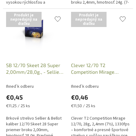
vysokou rýchlosťou a
broku 2,4mm, hmotnosť 24g. (7-
konzistentným výkonom pre
1/2), 1352FPS, Code: 920275.
súťažnú streľbu. Iba osobný
Uvedená cena je za 1 kus
Produkt je
Produkt je
odber v predajni...
nepredajný na
náboja....
nepredajný na
diaľku
diaľku
SB 12/70 Skeet 28 Super
Clever 12/70 T2
2,00mm/28,0g., - Sellier
Competition Mirage
& Bellot
2,4mm/28g. (7-1/2),
1330FPS, 920775
Ihneď k odberu
Ihneď k odberu
€0,45
€0,46
Jednotková
Jednotková
€11,25 / 25 ks
€11,50 / 25 ks
cena:
cena:
Brkové strelivo Sellier & Bellot
Clever T2 Competition Mirage
kaliber 12/70 Skeet 28 Super
12/70, 28g, 2,4mm (7½), 1330fps
priemer broku 2,00mm,
– komfortné a presné športové
hmotnosť 28,0g. Predajné
strelivo s vyššou navážkou pre