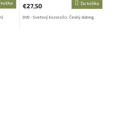
 košíka
Do košíka
€27,50
ký
DVD - Svetový kozorožci. Český dabing.