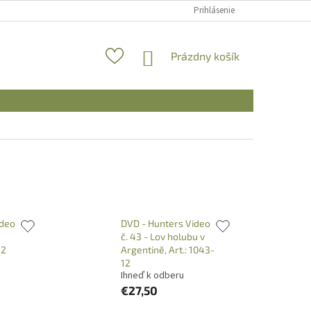
Prihlásenie
NÁKUPNÝ
Prázdny košík
KOŠÍK
ideo
DVD - Hunters Video
č. 43 - Lov holubu v
12
Argentině, Art.: 1043-
12
Ihneď k odberu
€27,50