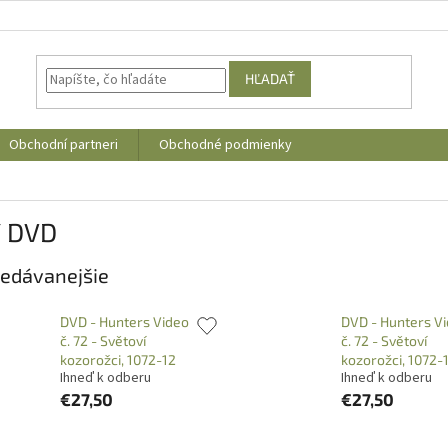
HĽADAŤ
Obchodní partneri
Obchodné podmienky
/ DVD
edávanejšie
DVD - Hunters Video
DVD - Hunters V
č. 72 - Světoví
č. 72 - Světoví
kozorožci, 1072-12
kozorožci, 1072-
Ihneď k odberu
Ihneď k odberu
€27,50
€27,50