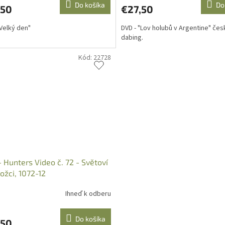
Do košíka
Do
,50
€27,50
"Velký den"
DVD - "Lov holubů v Argentine" čes
dabing.
Kód:
22728
 Hunters Video č. 72 - Světoví
ožci, 1072-12
Ihneď k odberu
Do košíka
,50