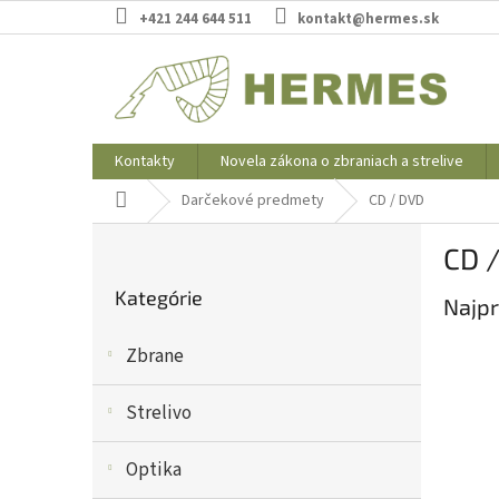
Prejsť
+421 244 644 511
kontakt@hermes.sk
na
obsah
Kontakty
Novela zákona o zbraniach a strelive
Domov
Darčekové predmety
CD / DVD
B
CD 
o
Preskočiť
č
Kategórie
kategórie
Najpr
n
ý
Zbrane
p
a
n
Strelivo
e
l
Optika