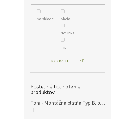
Na sklade
Akcia
Novinka
Tip
ROZBALIŤ FILTER
Posledné hodnotenie
produktov
Toni - Montážna platňa Typ B, pre ČZ P-10, Art.: OPXCZP10B
|
Hodnotenie produktu je 5 z 5 hviezdičiek.
Z
á