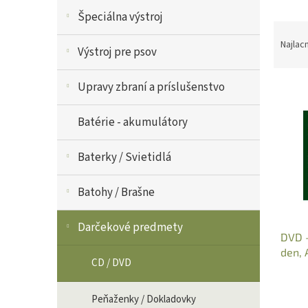
V
Špeciálna výstroj
R
ý
a
p
Najlac
Výstroj pre psov
d
i
e
s
Upravy zbraní a príslušenstvo
n
p
i
r
e
o
Batérie - akumulátory
p
d
r
u
Baterky / Svietidlá
o
k
d
t
Batohy / Brašne
u
o
k
v
t
Darčekové predmety
DVD -
o
den, 
v
CD / DVD
Peňaženky / Dokladovky