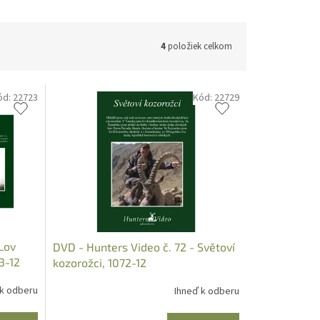
4
položiek celkom
ód:
22723
Kód:
22729
Lov
DVD - Hunters Video č. 72 - Světoví
3-12
kozorožci, 1072-12
 k odberu
Ihneď k odberu