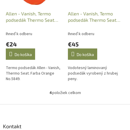
Allen - Vanish, Termo
Allen - Vanish, Termo
podsedák Thermo Seat
podsedák Thermo Seat
Orange No.5849 Art.
Realtree Edge 5836
2007773
/2007953
Ihneď k odberu
Ihneď k odberu
€24
€45
Do košíka
Do košíka
Termo podsedák Allen - Vanish,
Vodotesný laminovaný
Thermo Seat. Farba Orange
podsedák vyrobený z hrubej
No.5849.
peny.
4
položiek celkom
O
v
l
Z
á
á
d
p
a
ä
Kontakt
c