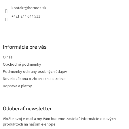
t
i
kontakt
@
hermes.sk
i
e
p
e
+421 244 644 511
r
v
k
y
v
Informácie pre vás
ý
p
O nás
i
s
Obchodné podmienky
u
Podmienky ochrany osobných údajov
Novela zákona o zbraniach a strelive
Doprava a platby
Odoberať newsletter
Vložte svoj e-mail a my Vám budeme zasielať informácie o nových
produktoch na našom e-shope.