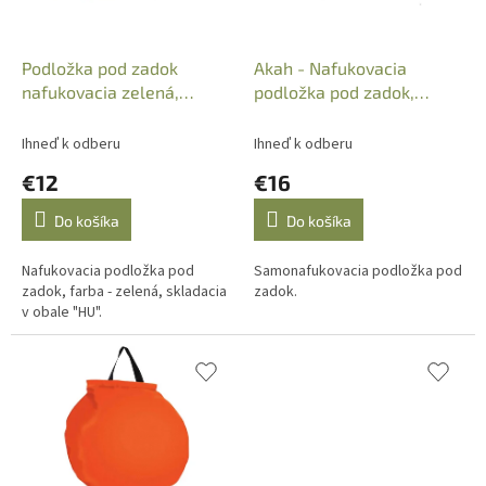
d
u
k
Podložka pod zadok
Akah - Nafukovacia
t
nafukovacia zelená,
podložka pod zadok,
o
skladacia v obale "HU"
zelená, 40x30cm,
v
68378000
Ihneď k odberu
Ihneď k odberu
€12
€16
Do košíka
Do košíka
Nafukovacia podložka pod
Samonafukovacia podložka pod
zadok, farba - zelená, skladacia
zadok.
v obale "HU".