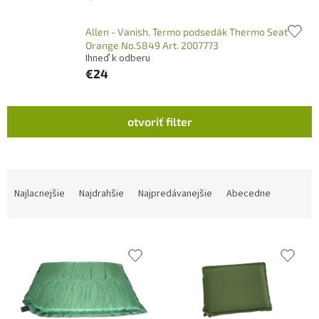
Allen - Vanish, Termo podsedák Thermo Seat
Orange No.5849 Art. 2007773
Ihneď k odberu
€24
V
otvoriť filter
ý
p
i
s
R
p
a
Najlacnejšie
Najdrahšie
Najpredávanejšie
Abecedne
r
d
o
e
d
n
u
i
k
e
t
p
o
r
v
o