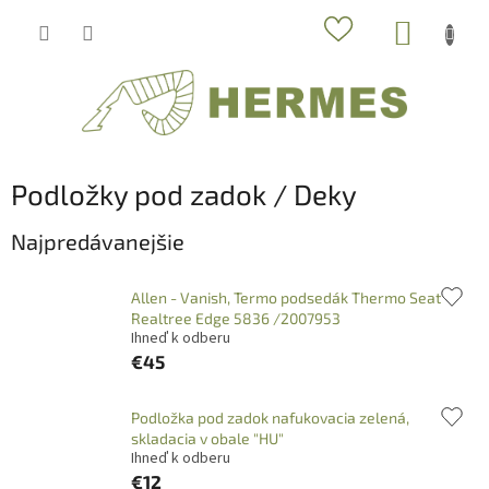
Prejsť
NÁKUP
na
obsah
KOŠÍK
Podložky pod zadok / Deky
Najpredávanejšie
Allen - Vanish, Termo podsedák Thermo Seat
Realtree Edge 5836 /2007953
Ihneď k odberu
€45
Podložka pod zadok nafukovacia zelená,
skladacia v obale "HU"
Ihneď k odberu
€12