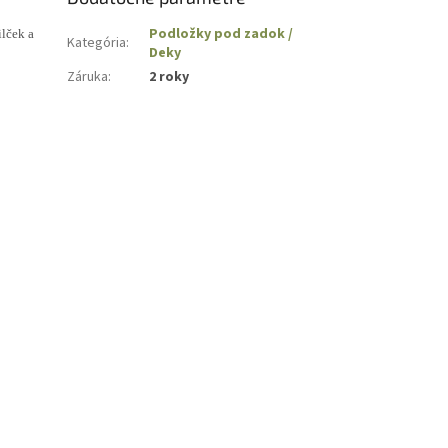
Podložky pod zadok /
lček a
Kategória
:
Deky
Záruka
:
2 roky