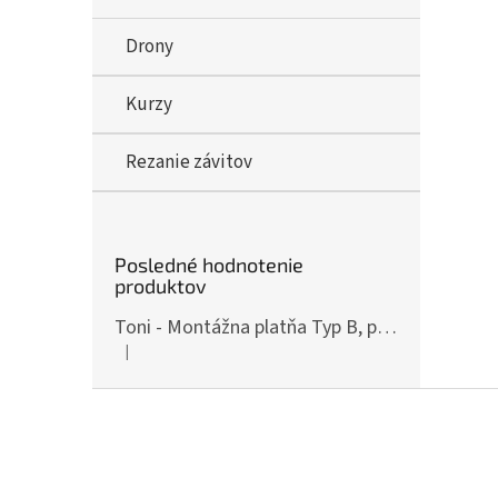
Drony
Kurzy
Rezanie závitov
Posledné hodnotenie
produktov
Toni - Montážna platňa Typ B, pre ČZ P-10, Art.: OPXCZP10B
|
Hodnotenie produktu je 5 z 5 hviezdičiek.
Z
á
p
ä
t