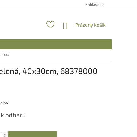
Prihlásenie
NÁKUPNÝ
Prázdny košík
KOŠÍK
78000
zelená, 40x30cm, 68378000
/ ks
ová
 k odberu