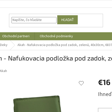
HĽADAŤ
Obchodní partneri
Obchodné podmienky
 Deky
Akah - Nafukovacia podložka pod zadok, zelená, 40x30cm, 683
h - Nafukovacia podložka pod zadok, 
Akah
€16
Jednotk
Ihneď
cena: