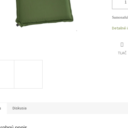
Samonafuk
Detailné 
TLAČ
s
Diskusia
robný popis