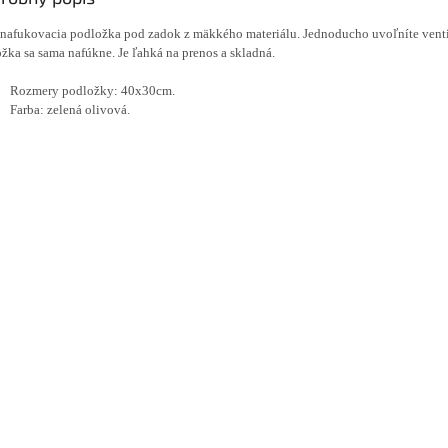
nafukovacia podložka pod zadok z mäkkého materiálu.
Jednoducho uvoľníte venti
žka sa sama nafúkne. Je ľahká na prenos a skladná.
Rozmery podložky: 40x30cm.
Farba: zelená olivová.