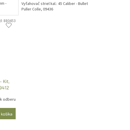
mm -
Vyťahovač striel kal.: 45 Caliber - Bullet
Puller Colle, 09436
d:
880453
 Kit,
09412
 k odberu
 košíka