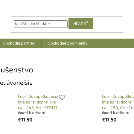
HĽADAŤ
Obchodní partneri
Obchodné podmienky
lušenstvo
edávanejšie
Lee - Odzápalkovacia
Lee - Odzápalko
ihla so "srdcom" pre
ihla so "srdcom"
cal. .243, Art.: SE2171
cal. .284, Art.: 
Ihneď k odberu
Ihneď k odberu
€11,50
€11,50