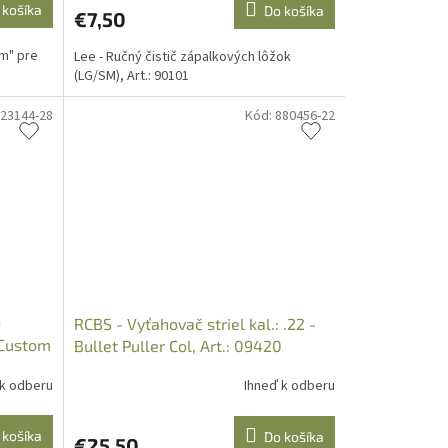
 košíka
Do košíka
€7,50
om" pre
Lee - Ručný čistič zápalkových lôžok
(LG/SM), Art.: 90101
23144-28
Kód:
880456-22
o
RCBS - Vyťahovač striel kal.: .22 -
: Custom
Bullet Puller Col, Art.: 09420
 k odberu
Ihneď k odberu
 košíka
Do košíka
€25,50