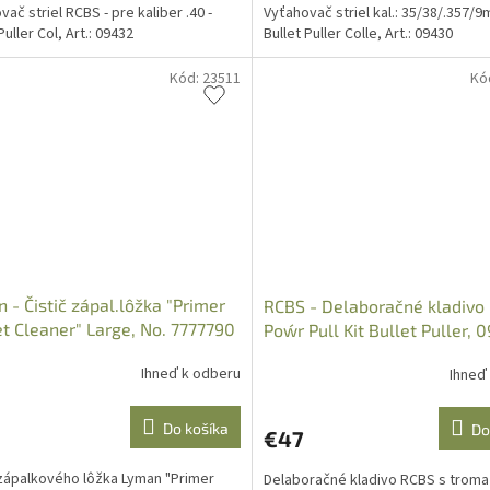
ač striel RCBS - pre kaliber .40 -
Vyťahovač striel kal.: 35/38/.357/9
Puller Col, Art.: 09432
Bullet Puller Colle, Art.: 09430
Kód:
23511
Kó
 - Čistič zápal.lôžka "Primer
RCBS - Delaboračné kladivo -
t Cleaner" Large, No. 7777790
Pow´r Pull Kit Bullet Puller, 
Ihneď k odberu
Ihneď
Do košíka
Do
€47
 zápalkového lôžka Lyman "Primer
Delaboračné kladivo RCBS s troma