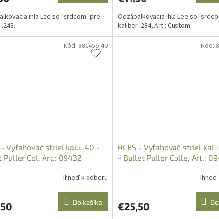
lkovacia ihla Lee so "srdcom" pre
Odzápalkovacia ihla Lee so "srdc
 .243.
kaliber .284, Art.: Custom
Kód:
880456-40
Kód:
8
- Vyťahovač striel kal.: .40 -
RCBS - Vyťahovač striel kal.
t Puller Col, Art.: 09432
- Bullet Puller Colle, Art.: 0
Ihneď k odberu
Ihneď
Do košíka
Do
,50
€25,50