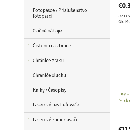
€0,
Fotopasce / Príslušenstvo
fotopascí
Odzápa
Old Mo
Cvičné náboje
Čistenia na zbrane
Chrániče zraku
Chrániče sluchu
Knihy / Časopisy
Lee -
"srdc
Laserové nastreľovače
Laserové zameriavače
€11,