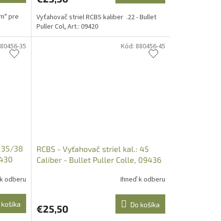
om" pre
Vyťahovač striel RCBS kaliber .22 - Bullet
Puller Col, Art.: 09420
80456-35
Kód:
880456-45
: 35/38
RCBS - Vyťahovač striel kal.: 45
9430
Caliber - Bullet Puller Colle, 09436
 k odberu
Ihneď k odberu
 košíka
Do košíka
€25,50