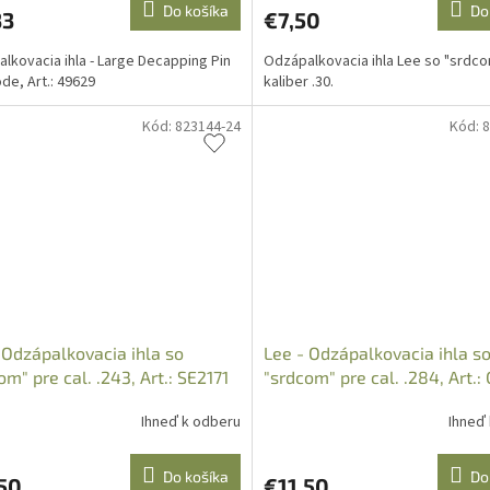
Do košíka
Do
33
€7,50
lkovacia ihla - Large Decapping Pin
Odzápalkovacia ihla Lee so "srdc
de, Art.: 49629
kaliber .30.
Kód:
823144-24
Kód:
8
 Odzápalkovacia ihla so
Lee - Odzápalkovacia ihla s
om" pre cal. .243, Art.: SE2171
"srdcom" pre cal. .284, Art.
Ihneď k odberu
Ihneď
Do košíka
Do
50
€11,50