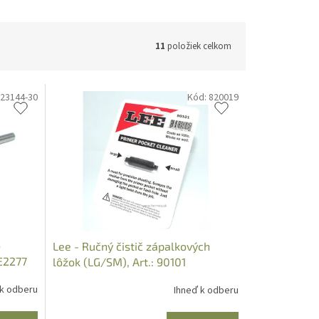
11
položiek celkom
23144-30
Kód:
820019
o
Lee - Ručný čistič zápalkových
SE2277
lôžok (LG/SM), Art.: 90101
 k odberu
Ihneď k odberu