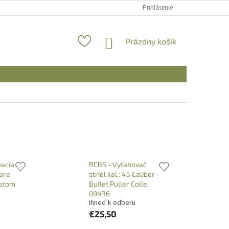
Prihlásenie
NÁKUPNÝ
Prázdny košík
KOŠÍK
vacia
RCBS - Vyťahovač
 pre
striel kal.: 45 Caliber -
Custom
Bullet Puller Colle,
09436
Ihneď k odberu
€25,50