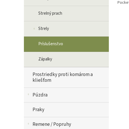
Pocket
Strelný prach
Strely
Príslušenstvo
Zápalky
Prostriedky proti komárom a
kliešťom
Púzdra
Praky
Remene / Popruhy