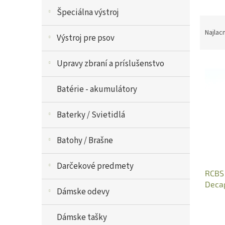
V
Špeciálna výstroj
R
ý
a
p
Najlac
Výstroj pre psov
d
i
e
s
Upravy zbraní a príslušenstvo
n
p
i
r
e
o
Batérie - akumulátory
p
d
r
u
Baterky / Svietidlá
o
k
d
t
Batohy / Brašne
u
o
k
v
t
Darčekové predmety
RCBS 
o
Decap
v
Dámske odevy
4962
Dámske tašky