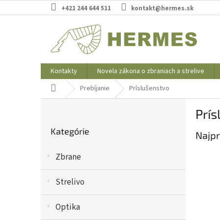
Prejsť
+421 244 644 511
kontakt@hermes.sk
na
obsah
Kontakty
Novela zákona o zbraniach a strelive
Domov
Prebíjanie
Príslušenstvo
B
Prís
o
Preskočiť
č
Kategórie
kategórie
Najpr
n
ý
Zbrane
p
a
n
Strelivo
e
l
Optika