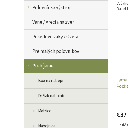
Vyťahov
Poľovnícka výstroj
Bullet 
Vane / Vrecia na zver
Posedove vaky / Overal
Pre malých poľovníkov
Prebíjanie
Lyman
Box na náboje
Pocke
Držiak nábojníc
Matrice
€37
Čistič
Nábojnice