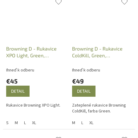
Browning D - Rukavice
Browning D - Rukavice
XPO Light, Green,
ColdKill, Green,
3078709401
3076124002
Ihneď k odberu
Ihneď k odberu
€45
€49
DETAIL
DETAIL
Rukavice Browning XPO Light.
Zateplené rukavice Browning
ColdKill, farba Green.
S
M
L
XL
M
L
XL