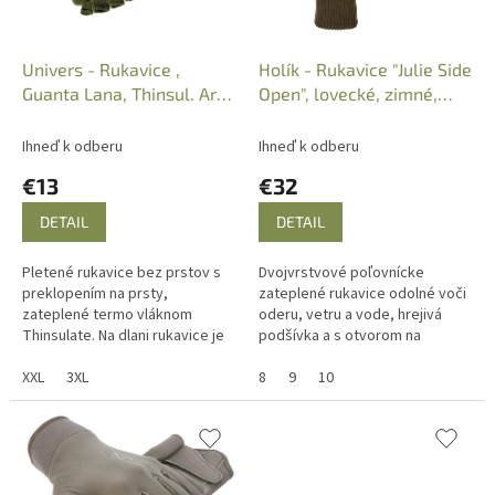
d
u
k
Univers - Rukavice ,
Holík - Rukavice "Julie Side
t
Guanta Lana, Thinsul. Art:
Open", lovecké, zimné,
o
9739
zelené
v
Ihneď k odberu
Ihneď k odberu
€13
€32
DETAIL
DETAIL
Pletené rukavice bez prstov s
Dvojvrstvové poľovnícke
preklopením na prsty,
zateplené rukavice odolné voči
zateplené termo vláknom
oderu, vetru a vode, hrejivá
Thinsulate. Na dlani rukavice je
podšívka a s otvorom na
všitá koža pre pevnejšie
vysunutie ukazováka.
držanie zbrane. Farba: zelená
XXL
3XL
8
9
10