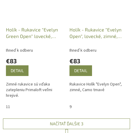
Holík - Rukavice "Evelyn
Holík - Rukavice "Evelyn
Green Open" lovecké,
Open", lovecké, zimné,
zimné, zelené
Camo tmavé
Ihneď k odberu
Ihneď k odberu
€83
€83
DETAIL
DETAIL
Zimné rukavice sú vďaka
Rukavice Holík "Evelyn Open",
zatepleniu Primaloft veľmi
zimné, Camo tmavé
hrejivé.
11
9
NAČÍTAŤ ĎALŠIE 3
S