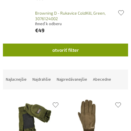
Browning D - Rukavice ColdKill, Green,
3076124002
Ihneď k odberu
€49
V
otvoriť filter
ý
p
i
s
R
p
a
Najlacnejšie
Najdrahšie
Najpredávanejšie
Abecedne
r
d
o
e
d
n
u
i
k
e
t
p
o
r
v
o