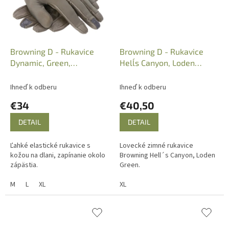
Browning D - Rukavice
Browning D - Rukavice
Dynamic, Green,
Hell´s Canyon, Loden
3076134002
Green, B3079654001
Ihneď k odberu
Ihneď k odberu
€34
€40,50
DETAIL
DETAIL
Ľahké elastické rukavice s
Lovecké zimné rukavice
kožou na dlani, zapínanie okolo
Browning Hell´s Canyon, Loden
zápästia.
Green.
M
L
XL
XL