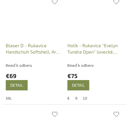
Blaser D - Rukavice
Holík - Rukavice "Evelyn
Handschuh Softshell, Art.:
Tundra Open" lovecké,
111036-011/600
zimné, biele kamo
Ihneď k odberu
Ihneď k odberu
€69
€75
DETAIL
DETAIL
XXL
8
9
10