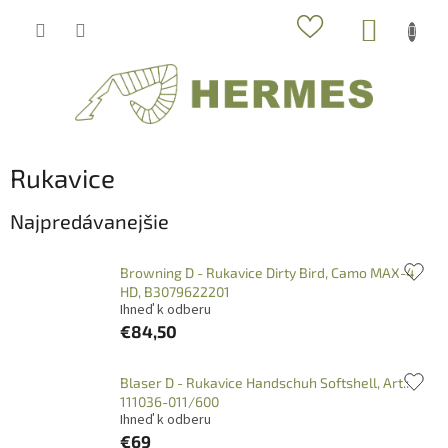
Prejsť
NÁKUP
na
obsah
KOŠÍK
Rukavice
Najpredávanejšie
Browning D - Rukavice Dirty Bird, Camo MAX-4
HD, B3079622201
Ihneď k odberu
€84,50
Blaser D - Rukavice Handschuh Softshell, Art.:
111036-011/600
Ihneď k odberu
€69