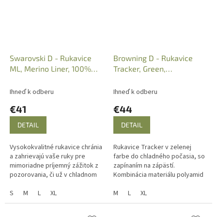
Swarovski D - Rukavice
Browning D - Rukavice
ML, Merino Liner, 100%
Tracker, Green,
Merino vlna
3076149902
Ihneď k odberu
Ihneď k odberu
€41
€44
DETAIL
DETAIL
Vysokokvalitné rukavice chránia
Rukavice Tracker v zelenej
a zahrievajú vaše ruky pre
farbe do chladného počasia, so
mimoriadne príjemný zážitok z
zapínaním na zápästí.
pozorovania, či už v chladnom
Kombinácia materiálu polyamid
období alebo v skorých ranných
a koža. Farba zelená.
hodinách.
S
M
L
XL
M
L
XL