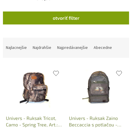
V
otvoriť filter
ý
p
i
s
R
p
a
Najlacnejšie
Najdrahšie
Najpredávanejšie
Abecedne
r
d
o
e
d
n
u
i
k
e
t
p
o
r
v
o
d
u
k
Univers - Ruksak Tricot,
Univers - Ruksak Zaino
t
Camo - Spring Tree, Art.:
Beccaccia s potlačou -
o
9761079
sľuka, Art.: 97090882