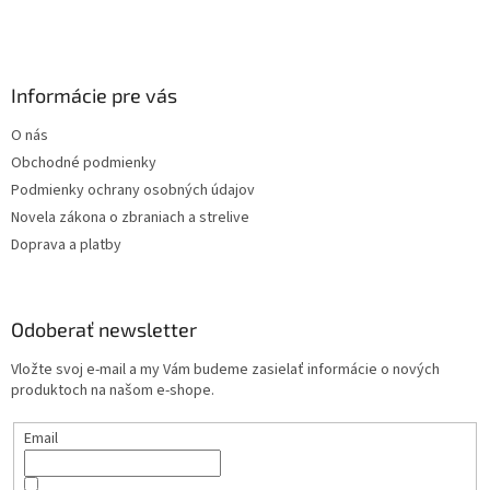
v
k
y
v
Informácie pre vás
ý
p
O nás
i
s
Obchodné podmienky
u
Podmienky ochrany osobných údajov
Novela zákona o zbraniach a strelive
Doprava a platby
Odoberať newsletter
Vložte svoj e-mail a my Vám budeme zasielať informácie o nových
produktoch na našom e-shope.
Email