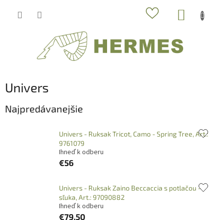
Prejsť
NÁKUP
na
obsah
KOŠÍK
Univers
Najpredávanejšie
Univers - Ruksak Tricot, Camo - Spring Tree, Art.:
9761079
Ihneď k odberu
€56
Univers - Ruksak Zaino Beccaccia s potlačou -
sľuka, Art.: 97090882
Ihneď k odberu
€79,50