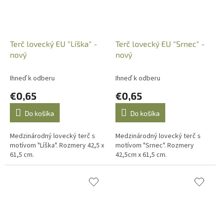
Terč lovecký EU "Líška" -
Terč lovecký EU "Srnec" -
nový
nový
Ihneď k odberu
Ihneď k odberu
€0,65
€0,65
Do košíka
Do košíka
Medzinárodný lovecký terč s
Medzinárodný lovecký terč s
motívom "Líška". Rozmery 42,5 x
motívom "Srnec". Rozmery
61,5 cm.
42,5cm x 61,5 cm.