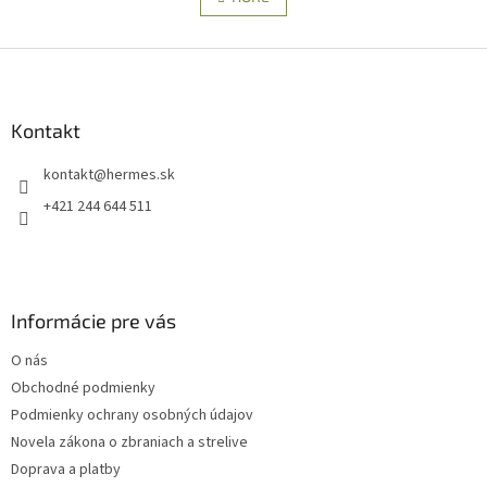
á
k
d
o
v
Z
a
a
c
á
n
i
p
i
e
ä
Kontakt
e
p
t
r
kontakt
@
hermes.sk
i
v
e
k
+421 244 644 511
y
v
ý
p
i
Informácie pre vás
s
u
O nás
Obchodné podmienky
Podmienky ochrany osobných údajov
Novela zákona o zbraniach a strelive
Doprava a platby