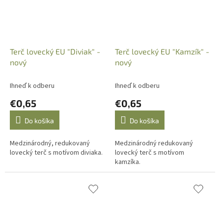
Terč lovecký EU "Diviak" -
Terč lovecký EU "Kamzík" -
nový
nový
Ihneď k odberu
Ihneď k odberu
€0,65
€0,65
Do košíka
Do košíka
Medzinárodný, redukovaný
Medzinárodný redukovaný
lovecký terč s motívom diviaka.
lovecký terč s motívom
kamzíka.