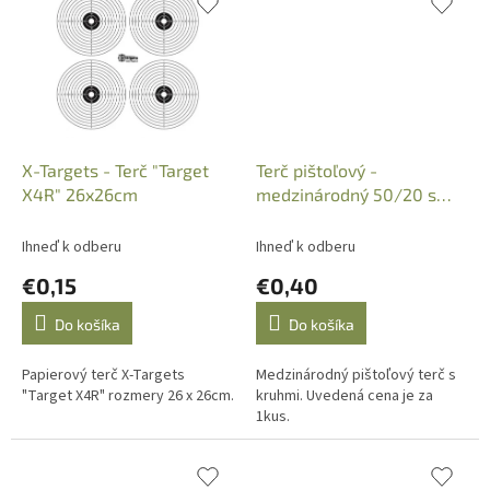
X-Targets - Terč "Target
Terč pištoľový -
X4R" 26x26cm
medzinárodný 50/20 s
kruhmi
Ihneď k odberu
Ihneď k odberu
€0,15
€0,40
Do košíka
Do košíka
Papierový terč X-Targets
Medzinárodný pištoľový terč s
"Target X4R" rozmery 26 x 26cm.
kruhmi. Uvedená cena je za
1kus.