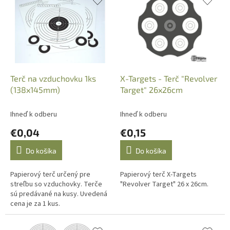
i
k
e
t
p
o
r
v
o
d
u
k
Terč na vzduchovku 1ks
X-Targets - Terč "Revolver
t
(138x145mm)
Target" 26x26cm
o
v
Ihneď k odberu
Ihneď k odberu
€0,04
€0,15
Do košíka
Do košíka
Papierový terč určený pre
Papierový terč X-Targets
streľbu so vzduchovky. Terče
"Revolver Target" 26 x 26cm.
sú predávané na kusy. Uvedená
cena je za 1 kus.