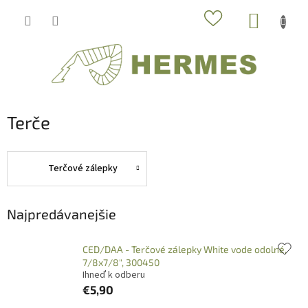
Prejsť
NÁKUP
na
obsah
KOŠÍK
Terče
Terčové zálepky
Najpredávanejšie
CED/DAA - Terčové zálepky White vode odolné,
7/8x7/8", 300450
Ihneď k odberu
€5,90