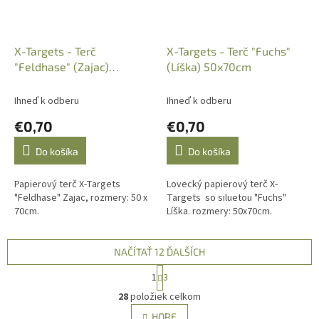
X-Targets - Terč
X-Targets - Terč "Fuchs"
"Feldhase" (Zajac)
(Líška) 50x70cm
50x70cm
Ihneď k odberu
Ihneď k odberu
€0,70
€0,70
Do košíka
Do košíka
Papierový terč X-Targets
Lovecký papierový terč X-
"Feldhase" Zajac, rozmery: 50 x
Targets so siluetou "Fuchs"
70cm.
Líška. rozmery: 50x70cm.
NAČÍTAŤ 12 ĎALŠÍCH
S
1
3
t
O
r
28
položiek celkom
v
á
l
HORE
n