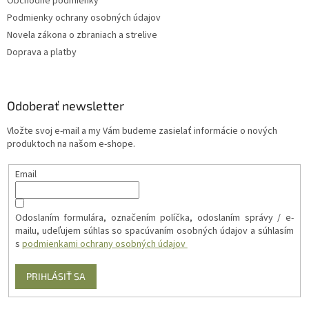
Obchodné podmienky
u
Podmienky ochrany osobných údajov
Novela zákona o zbraniach a strelive
Doprava a platby
Odoberať newsletter
Vložte svoj e-mail a my Vám budeme zasielať informácie o nových
produktoch na našom e-shope.
Email
Odoslaním formulára, označením políčka, odoslaním správy / e-
mailu, udeľujem súhlas so spacúvaním osobných údajov a súhlasím
s
podmienkami ochrany osobných údajov
PRIHLÁSIŤ SA