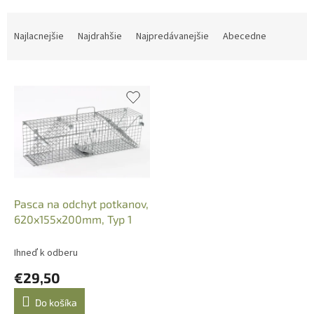
i
s
R
p
a
Najlacnejšie
Najdrahšie
Najpredávanejšie
Abecedne
r
d
o
e
d
n
u
i
k
e
t
p
o
r
v
o
d
u
k
Pasca na odchyt potkanov,
t
620x155x200mm, Typ 1
o
v
Ihneď k odberu
€29,50
Do košíka