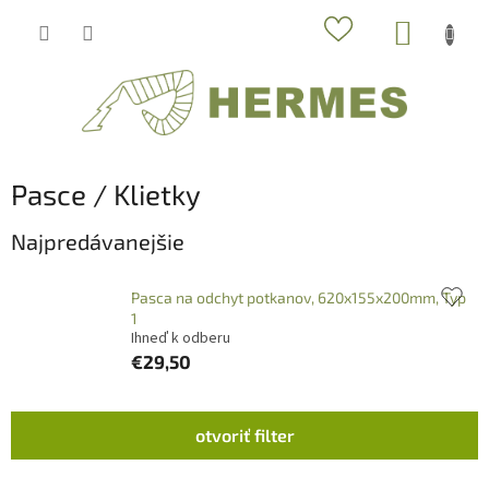
Prejsť
NÁKUP
na
obsah
KOŠÍK
Pasce / Klietky
Najpredávanejšie
Pasca na odchyt potkanov, 620x155x200mm, Typ
1
Ihneď k odberu
€29,50
V
otvoriť filter
ý
p