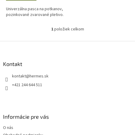
Univerzálna pasca na potkanov,
pozinkované zvarované pletivo.
1
položiek celkom
O
v
l
Z
á
á
d
p
a
ä
Kontakt
c
t
i
kontakt
@
hermes.sk
i
e
p
e
+421 244 644 511
r
v
k
y
v
Informácie pre vás
ý
p
O nás
i
s