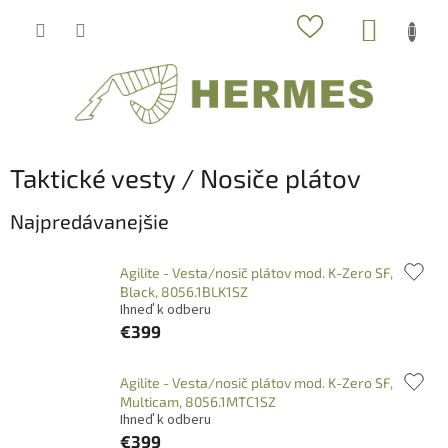
Prejsť
NÁKUP
na
obsah
KOŠÍK
Taktické vesty / Nosiče plátov
Najpredávanejšie
Agilite - Vesta/nosič plátov mod. K-Zero SF,
Black, 8056.1BLK1SZ
Ihneď k odberu
€399
Agilite - Vesta/nosič plátov mod. K-Zero SF,
Multicam, 8056.1MTC1SZ
Ihneď k odberu
€399