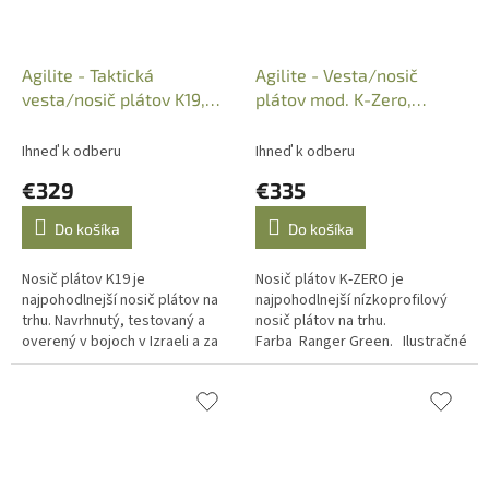
Agilite - Taktická
Agilite - Vesta/nosič
vesta/nosič plátov K19,
plátov mod. K-Zero,
Multicam, 8055.2MTCM/L
Ranger Green, Large,
8056RNG
Ihneď k odberu
Ihneď k odberu
€329
€335
Do košíka
Do košíka
Nosič plátov K19 je
Nosič plátov K-ZERO je
najpohodlnejší nosič plátov na
najpohodlnejší nízkoprofilový
trhu. Navrhnutý, testovaný a
nosič plátov na trhu.
overený v bojoch v Izraeli a za
Farba Ranger Green. Ilustračné
nepriateľskými líniami s
foto
niektorými z najelitnejších
jednotiek...