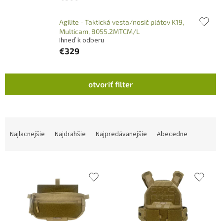
Agilite - Taktická vesta/nosič plátov K19,
Multicam, 8055.2MTCM/L
Ihneď k odberu
€329
V
otvoriť filter
ý
p
i
s
R
p
a
Najlacnejšie
Najdrahšie
Najpredávanejšie
Abecedne
r
d
o
e
d
n
u
i
k
e
t
p
o
r
v
o