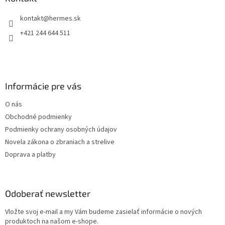
c
t
i
kontakt
@
hermes.sk
i
e
p
e
+421 244 644 511
r
v
k
y
v
Informácie pre vás
ý
p
O nás
i
s
Obchodné podmienky
u
Podmienky ochrany osobných údajov
Novela zákona o zbraniach a strelive
Doprava a platby
Odoberať newsletter
Vložte svoj e-mail a my Vám budeme zasielať informácie o nových
produktoch na našom e-shope.