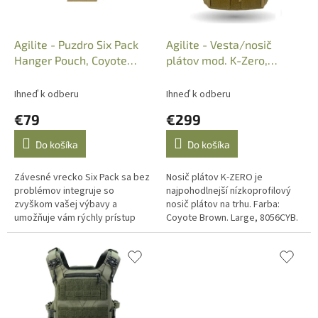
d
u
k
Agilite - Puzdro Six Pack
Agilite - Vesta/nosič
t
Hanger Pouch, Coyote
plátov mod. K-Zero,
o
Brown, 8160CYB1SZ
Coyote Brown, Large,
v
8056CYB
Ihneď k odberu
Ihneď k odberu
€79
€299
Do košíka
Do košíka
Závesné vrecko Six Pack sa bez
Nosič plátov K-ZERO je
problémov integruje so
najpohodlnejší nízkoprofilový
zvyškom vašej výbavy a
nosič plátov na trhu. Farba:
umožňuje vám rýchly prístup
Coyote Brown. Large, 8056CYB.
jednou rukou a zároveň
viditeľnosť obsahu vrecka.
Farba: Coyote...