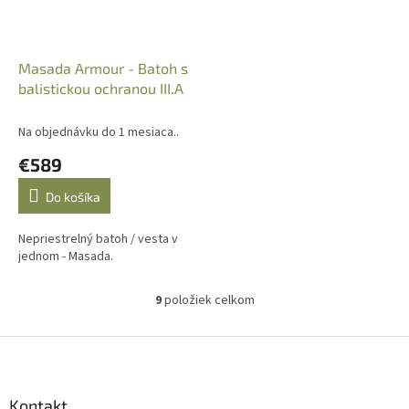
Masada Armour - Batoh s
balistickou ochranou III.A
Na objednávku do 1 mesiaca..
€589
Do košíka
Nepriestrelný batoh / vesta v
jednom - Masada.
9
položiek celkom
O
v
l
Z
á
á
d
p
a
ä
Kontakt