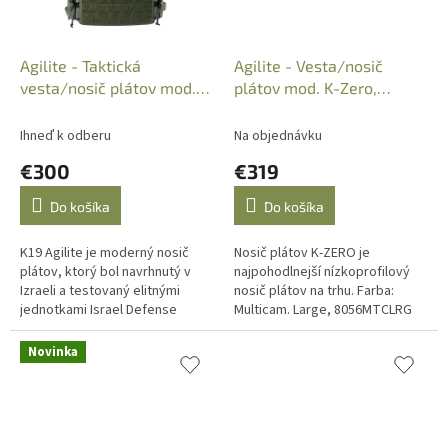
Agilite - Taktická
Agilite - Vesta/nosič
vesta/nosič plátov mod.
plátov mod. K-Zero,
K19, Ranger Green,
Multicam, Large,
8055.IRN
8056MTCLRG
Ihneď k odberu
Na objednávku
€300
€319
Do košíka
Do košíka
K19 Agilite je moderný nosič
Nosič plátov K-ZERO je
plátov, ktorý bol navrhnutý v
najpohodlnejší nízkoprofilový
Izraeli a testovaný elitnými
nosič plátov na trhu. Farba:
jednotkami Israel Defense
Multicam. Large, 8056MTCLRG
Forces (IDF). Má celý rad
nenápadných, ale revolučných...
Novinka