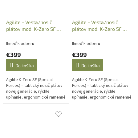
Agilite - Vesta/nosič
Agilite - Vesta/nosič
plátov mod. K-Zero SF,
plátov mod. K-Zero SF,
Black, 8056.1BLK1SZ
Multicam, 8056.1MTC1SZ
Ihneď k odberu
Ihneď k odberu
€399
€399
Do košíka
Do košíka
Agilite K-Zero SF (Special
Agilite K-Zero SF (Special
Forces) – taktický nosič plátov
Forces) – taktický nosič plátov
novej generácie, rýchle
novej generácie, rýchle
upínanie, ergonomické ramenné
upínanie, ergonomické ramenné
popruhy, kompatibilita s Micro
popruhy, kompatibilita s Micro
MAP™ Back Panel.
MAP™ Back Panel.