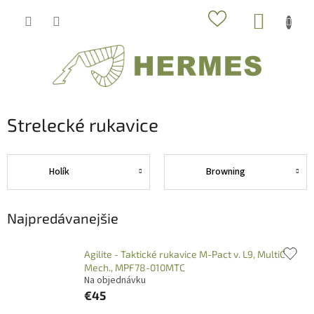
Prejsť
NÁKUP
na
obsah
KOŠÍK
Strelecké rukavice
Holík
Browning
Najpredávanejšie
Agilite - Taktické rukavice M-Pact v. L9, MultiC
Mech., MPF78-010MTC
Na objednávku
€45