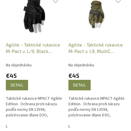
i
k
e
t
p
o
r
v
o
d
u
k
Agilite - Taktické rukavice
Agilite - Taktické rukavice
t
M-Pact v. L/9, Black
M-Pact v. L9, MultiC
o
/Mechanix, GVMAG-55-L
Mech., MPF78-010MTC
v
Na objednávku
Na objednávku
€45
€45
DETAIL
DETAIL
Taktické rukavice MPACT Agilite
Taktické rukavice MPACT Agilite
Edition. Ochrana proti nárazu
Edition. Ochrana proti nárazu
podľa normy EN 13594,
podľa normy EN 13594,
polstrovanie dlane D3O,
polstrovanie dlane D3O,
konštrukcia s polovičnými
konštrukcia s polovičnými
prstami, zapínanie z TPR,
L
prstami, zapínanie z TPR,
L