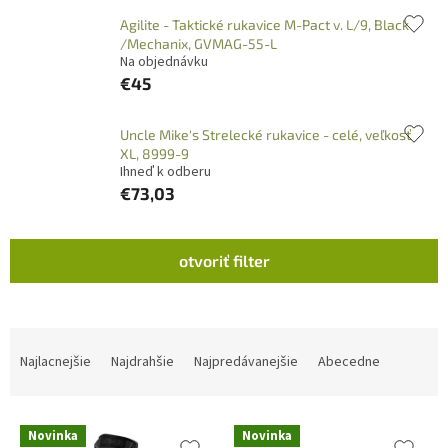
Agilite - Taktické rukavice M-Pact v. L/9, Black
/Mechanix, GVMAG-55-L
Na objednávku
€45
Uncle Mike's Strelecké rukavice - celé, veľkosť
XL, 8999-9
Ihneď k odberu
€73,03
V
otvoriť filter
ý
p
i
s
R
p
a
Najlacnejšie
Najdrahšie
Najpredávanejšie
Abecedne
r
d
o
e
d
n
Novinka
Novinka
u