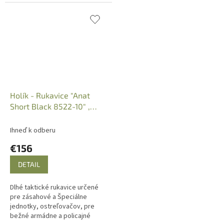
Holík - Rukavice "Anat
Short Black 8522-10" ,
taktické, čierne
Ihneď k odberu
€156
DETAIL
Dlhé taktické rukavice určené
pre zásahové a Špeciálne
jednotky, ostreľovačov, pre
bežné armádne a policajné