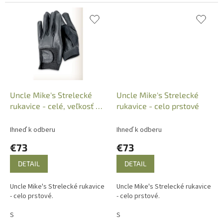
priedušný...
priedušný...
Uncle Mike's Strelecké
Uncle Mike's Strelecké
rukavice - celé, veľkosť S,
rukavice - celo prstové
8999-6
Ihneď k odberu
Ihneď k odberu
€73
€73
DETAIL
DETAIL
Uncle Mike's Strelecké rukavice
Uncle Mike's Strelecké rukavice
- celo prstové.
- celo prstové.
S
S