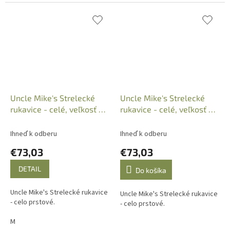
Uncle Mike's Strelecké
Uncle Mike's Strelecké
rukavice - celé, veľkosť M,
rukavice - celé, veľkosť XL,
8999-7
8999-9
Ihneď k odberu
Ihneď k odberu
€73,03
€73,03
DETAIL
Do košíka
Uncle Mike's Strelecké rukavice
Uncle Mike's Strelecké rukavice
- celo prstové.
- celo prstové.
M