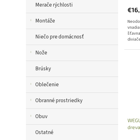
Merače rýchlosti
€16
Montáže
Neodol
vnadia
šťavna
Niečo pre domácnosť
diviače
zveri. 
Nože
Brúsky
Oblečenie
Obranné prostriedky
Obuv
WEGU
dreva
Ostatné
kanis