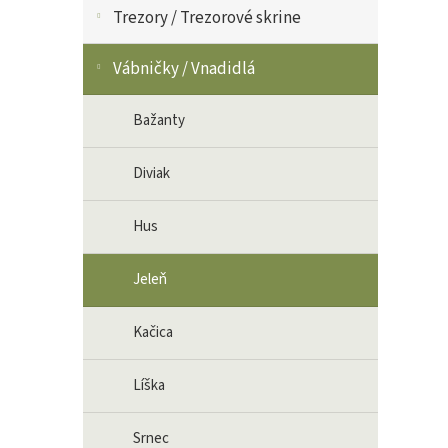
Trezory / Trezorové skrine
Vábničky / Vnadidlá
Bažanty
Diviak
Hus
Jeleň
Kačica
Líška
Srnec