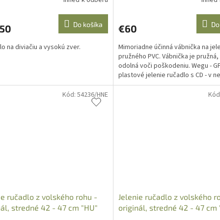
Do košíka
Do
,50
€60
lo na diviačiu a vysokú zver.
Mimoriadne účinná vábnička na jel
pružného PVC. Vábnička je pružná,
odolná voči poškodeniu. Wegu - G
plastové jelenie ručadlo s CD - v n
Art.Nr.: 0790177
Kód:
54236/HNE
Kód
ie ručadlo z volského rohu -
Jelenie ručadlo z volského r
nál, stredné 42 - 47 cm "HU"
originál, stredné 42 - 47 cm