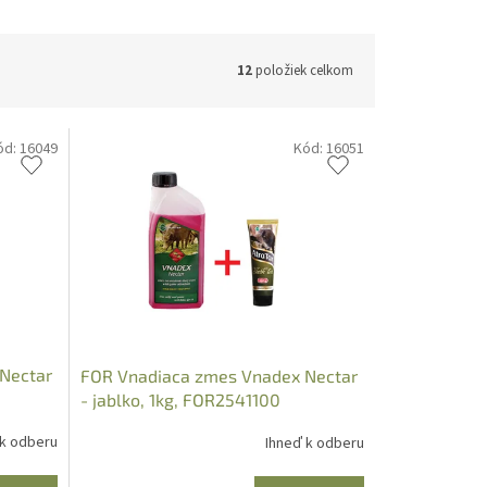
12
položiek celkom
ód:
16049
Kód:
16051
Nectar
FOR Vnadiaca zmes Vnadex Nectar
- jablko, 1kg, FOR2541100
 k odberu
Ihneď k odberu