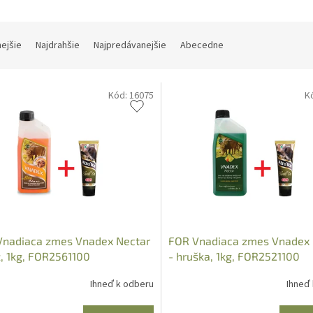
nejšie
Najdrahšie
Najpredávanejšie
Abecedne
Kód:
16075
K
Vnadiaca zmes Vnadex Nectar
FOR Vnadiaca zmes Vnadex 
z, 1kg, FOR2561100
- hruška, 1kg, FOR2521100
Ihneď k odberu
Ihneď