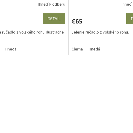
Ihneď k odberu
Ihneď
DETAIL
€65
e ručadlo z volského rohu. Ilustračné
Jelenie ručadlo z volského rohu.
Hnedá
Čierna
Hnedá
O
v
l
á
d
a
c
i
e
p
r
v
k