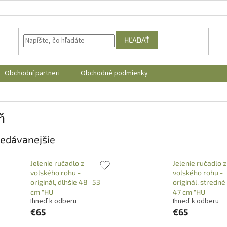
HĽADAŤ
Obchodní partneri
Obchodné podmienky
ň
edávanejšie
Jelenie ručadlo z
Jelenie ručadlo z
volského rohu -
volského rohu -
originál, dlhšie 48 -53
originál, stredné
cm "HU"
47 cm "HU"
Ihneď k odberu
Ihneď k odberu
€65
€65