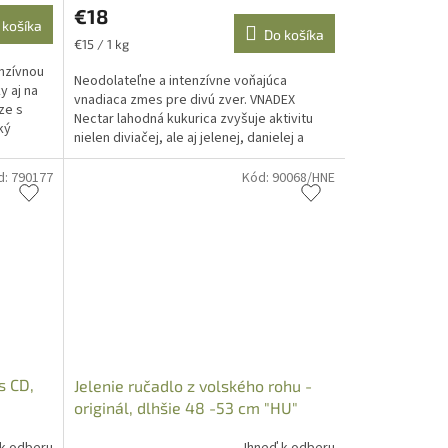
€18
 košíka
Do košíka
Jednotková
€15 / 1 kg
cena:
enzívnou
Neodolateľne a intenzívne voňajúca
y aj na
vnadiaca zmes pre divú zver. VNADEX
ze s
Nectar lahodná kukurica zvyšuje aktivitu
ký
nielen diviačej, ale aj jelenej, danielej a
muflonej zveri. ...
d:
790177
Kód:
90068/HNE
s CD,
Jelenie ručadlo z volského rohu -
originál, dlhšie 48 -53 cm "HU"
 k odberu