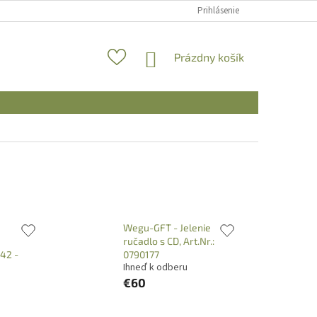
Prihlásenie
NÁKUPNÝ
Prázdny košík
KOŠÍK
Wegu-GFT - Jelenie
ručadlo s CD, Art.Nr.:
 42 -
0790177
Ihneď k odberu
€60