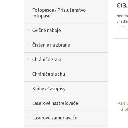
€13
Fotopasce / Príslušenstvo
fotopascí
Neodol
vnadia
anízu.
Cvičné náboje
Čistenia na zbrane
Chrániče zraku
Chrániče sluchu
Knihy / Časopisy
Laserové nastreľovače
FOR 
- sli
Laserové zameriavače