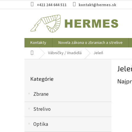
Prejsť
+421 244 644 511
kontakt@hermes.sk
na
obsah
Kontakty
Novela zákona o zbraniach a strelive
Domov
Vábničky / Vnadidlá
Jeleň
B
Jele
o
Preskočiť
č
Kategórie
kategórie
Najpr
n
ý
Zbrane
p
a
n
Strelivo
e
l
Optika