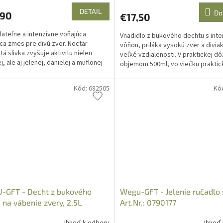
DETAIL
Do
,90
€17,50
ateľne a intenzívne voňajúca
Vnadidlo z bukového dechtu s int
ca zmes pre divú zver. Nectar
vôňou, priláka vysokú zver a diviak
tá slivka zvyšuje aktivitu nielen
veľké vzdialenosti. V praktickej dó
j, ale aj jelenej, danielej a muflonej
objemom 500ml, vo viečku praktic
Sladkej vôni...
štetec na...
Kód:
682505
Kó
-GFT - Decht z bukového
Wegu-GFT - Jelenie ručadlo 
 na vábenie zvery, 2,5L
Art.Nr.: 0790177
ter
Ihneď k odberu
Ihneď