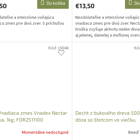
Do košíka
Do
,50
€13,50
ateľne a intenzívne voňajúca
Neodolateľne a intenzívne voňajúc
ca zmes pre divú zver. S príchuťou
vnadiaca zmes pre divú zver. Nect
hruška zvyšuje aktivitu nielen divia
aj jelenej, danielej a muflonej zveri
vôni...
Kód:
16048
Kó
Vnadiaca zmes Vnadex Nectar
Decht z bukového dreva 50
vka, 1kg, FOR2511100
dóza so štetcom vo viečku,
71526000
Momentálne nedostupné
Ihneď