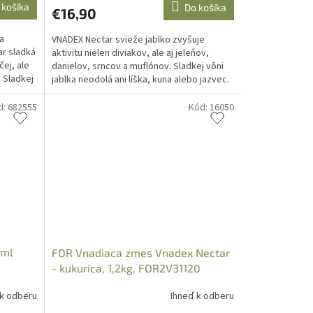
 košíka
Do košíka
€16,90
a
VNADEX Nectar svieže jablko zvyšuje
ar sladká
aktivitu nielen diviakov, ale aj jeleňov,
čej, ale
danielov, srncov a muflónov. Sladkej vôni
. Sladkej
jablka neodolá ani líška, kuna alebo jazvec.
Plus zdarma...
d:
682555
Kód:
16050
0ml
FOR Vnadiaca zmes Vnadex Nectar
- kukurica, 1,2kg, FOR2V31120
 k odberu
Ihneď k odberu