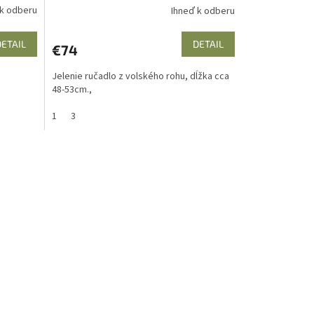
 k odberu
Ihneď k odberu
DETAIL
DETAIL
€74
Jelenie ručadlo z volského rohu, dĺžka cca
48-53cm.,
1
3