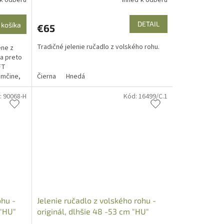
Ihneď k odberu
DETAIL
 košíka
€65
Tradičné jelenie ručadlo z volského rohu.
ene z
 a preto
FT
emčine,
Čierna
Hnedá
:
90068-H
Kód:
16499/C.1
ohu -
Jelenie ručadlo z volského rohu -
 "HU"
originál, dlhšie 48 -53 cm "HU"