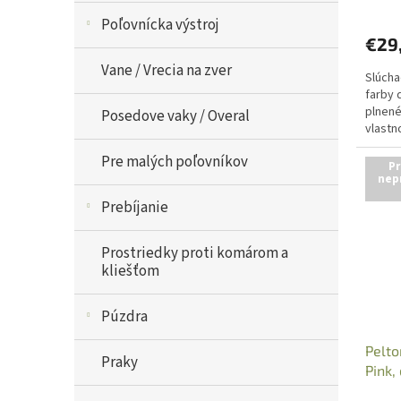
Poľovnícka výstroj
€29
Vane / Vrecia na zver
Slúcha
farby 
plnené
Posedove vaky / Overal
vlastn
210g.
Pre malých poľovníkov
Pr
nep
Prebíjanie
Prostriedky proti komárom a
kliešťom
Púzdra
Pelto
Praky
Pink,