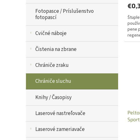
€0,
Fotopasce / Príslušenstvo
fotopascí
Štuple
použív
pene p
Cvičné náboje
regene
tvaru 
Čistenia na zbrane
Chrániče zraku
Chrániče sluchu
Knihy / Časopisy
Pelto
Laserové nastreľovače
Sport
0016
Laserové zameriavače