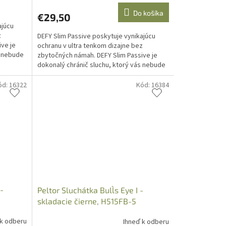
Do košíka
€29,50
ajúcu
z
DEFY Slim Passive poskytuje vynikajúcu
ve je
ochranu v ultra tenkom dizajne bez
s nebude
zbytočných námah. DEFY Slim Passive je
dokonalý chránič sluchu, ktorý vás nebude
rozptyľovať a poskytne...
ód:
16322
Kód:
16384
 -
Peltor Sluchátka Bull`s Eye I -
skladacie čierne, H515FB-5
 k odberu
Ihneď k odberu