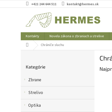
Prejsť
+421 244 644 511
kontakt@hermes.sk
na
obsah
Kontakty
Novela zákona o zbraniach a strelive
Domov
Chrániče sluchu
B
Chrá
o
Preskočiť
č
Kategórie
kategórie
Najpr
n
ý
Zbrane
p
a
n
Strelivo
e
l
Optika