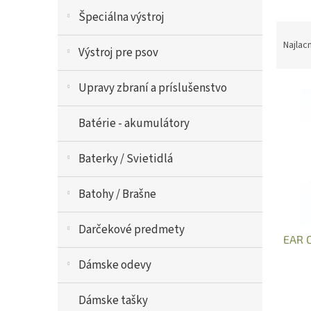
V
Špeciálna výstroj
R
ý
a
p
Najlac
Výstroj pre psov
d
i
e
s
Upravy zbraní a príslušenstvo
n
p
i
r
e
o
Batérie - akumulátory
p
d
r
u
Baterky / Svietidlá
o
k
d
t
Batohy / Brašne
u
o
k
v
t
Darčekové predmety
EAR C
o
v
Dámske odevy
Dámske tašky