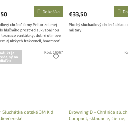
Do košíka
Do
,50
€33,50
dlový chránič firmy Peltor zelenej
Plochý slúchadlový chránič skladac
do hlučného prostredia, kvapalinou
military.
 tesniace vankúšiky, dobré útlmové
osti aj nízkych frekvencií, hmotnosť
Kód:
16567
K
odukt je
redajný na
diaľku
r Sluchátka detské 3M Kid
Browning D - Chrániče sluch
 dievčenské
Compact, skladacie, čierne,
126101990