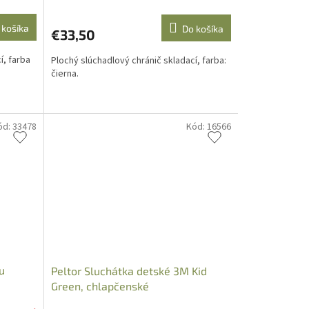
 košíka
Do košíka
€33,50
í, farba
Plochý slúchadlový chránič skladací, farba:
čierna.
ód:
33478
Kód:
16566
u
Peltor Sluchátka detské 3M Kid
Green, chlapčenské