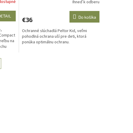
dostupné
Ihneď k odberu
DETAIL
Do košíka
€36
,
Ochranné slúchadlá Peltor Kid, veľmi
 Compact
pohodlná ochrana uší pre deti, ktorá
reľbu na
ponúka optimálnu ochranu.
uchu