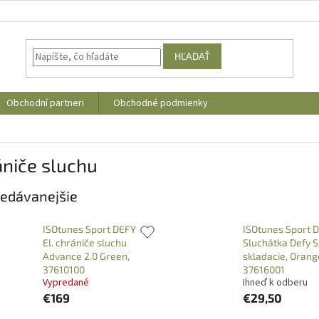
HĽADAŤ
Obchodní partneri
Obchodné podmienky
niče sluchu
edávanejšie
ISOtunes Sport DEFY
ISOtunes Sport 
El. chrániče sluchu
Sluchátka Defy S
Advance 2.0 Green,
skladacie, Orang
37610100
37616001
Vypredané
Ihneď k odberu
€169
€29,50