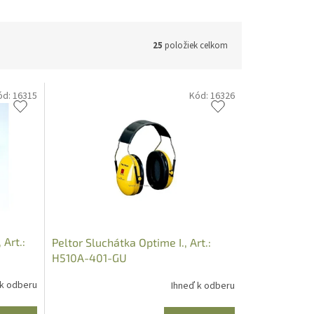
25
položiek celkom
ód:
16315
Kód:
16326
 Art.:
Peltor Sluchátka Optime I., Art.:
H510A-401-GU
 k odberu
Ihneď k odberu