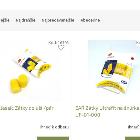
nejšie
Najdrahšie
Najpredávanejšie
Abecedne
Kód:
16303
K
lassic Zátky do uší /pár
EAR Zátky Ultrafit na šnúrke,
UF-01-000
Ihneď k odberu
Ihneď