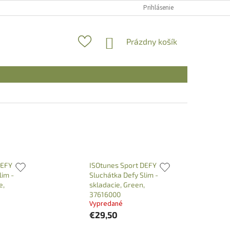
Prihlásenie
NÁKUPNÝ
Prázdny košík
KOŠÍK
DEFY
ISOtunes Sport DEFY
lim -
Sluchátka Defy Slim -
e,
skladacie, Green,
37616000
Vypredané
€29,50