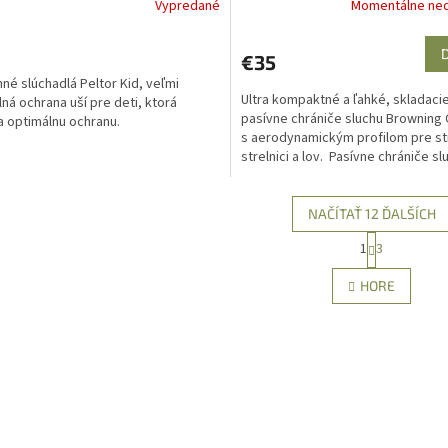
Vypredané
Momentálne ne
€35
né slúchadlá Peltor Kid, veľmi
Ultra kompaktné a ľahké, skladacie
ná ochrana uší pre deti, ktorá
pasívne chrániče sluchu Browning
 optimálnu ochranu.
s aerodynamickým profilom pre st
strelnici a lov. Pasívne chrániče sl
NRR27 dB.
NAČÍTAŤ 12 ĎALŠÍCH
S
1
3
O
t
r
v
HORE
á
l
n
á
k
d
o
a
v
c
a
i
n
e
i
e
p
r