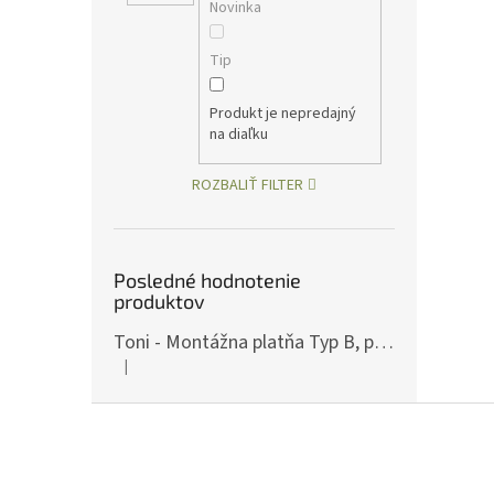
Novinka
Tip
Produkt je nepredajný
na diaľku
ROZBALIŤ FILTER
Posledné hodnotenie
produktov
Toni - Montážna platňa Typ B, pre ČZ P-10, Art.: OPXCZP10B
|
Hodnotenie produktu je 5 z 5 hviezdičiek.
Z
á
p
ä