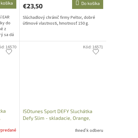
 košíka
Do košíka
€23,50
í EAR
Slúchadlový chránič firmy Peltor, dobré
tky do
útlmové vlastnosti, hmotnosť 150 g.
né z
rý sa dá
ód:
16570
Kód:
16571
tka
ISOtunes Sport DEFY Sluchátka
,
Defy Slim - skladacie, Orange,
37616001
ypredané
Ihneď k odberu