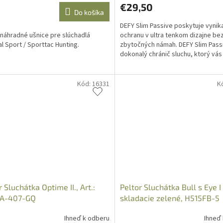
€29,50
Do košíka
DEFY Slim Passive poskytuje vynik
 náhradné ušnice pre slúchadlá
ochranu v ultra tenkom dizajne be
al Sport / Sporttac Hunting.
zbytočných námah. DEFY Slim Passi
dokonalý chránič sluchu, ktorý vá
rozptyľovať a poskytne...
Kód:
16331
K
r Sluchátka Optime II., Art.:
Peltor Sluchátka Bull s Eye I
A-407-GQ
skladacie zelené, H515FB-5
Ihneď k odberu
Ihneď