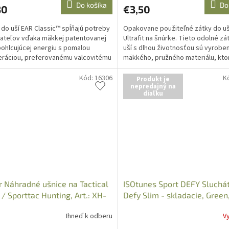
Do košíka
Do
30
€3,50
 do uší EAR Classic™ spĺňajú potreby
Opakovane použiteľné zátky do uš
ateľov vďaka mäkkej patentovanej
Ultrafit na šnúrke. Tieto odolné zá
ohlcujúcej energiu s pomalou
uší s dlhou životnosťou sú vyrobe
ráciou, preferovanému valcovitému
mäkkého, pružného materiálu, kto
a osvedčenému...
umývať a...
Kód:
16306
K
Produkt je
nepredajný na
diaľku
r Náhradné ušnice na Tactical
ISOtunes Sport DEFY Sluchá
 / Sporttac Hunting, Art.: XH-
Defy Slim - skladacie, Green
-5
37616000
Ihneď k odberu
V