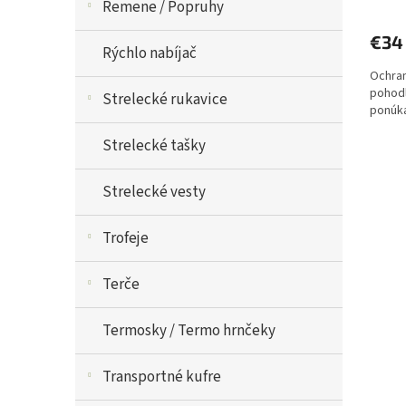
Remene / Popruhy
€34
Rýchlo nabíjač
Ochran
pohodl
Strelecké rukavice
ponúka
Strelecké tašky
Strelecké vesty
Trofeje
Terče
Termosky / Termo hrnčeky
Transportné kufre