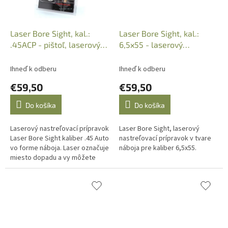
Laser Bore Sight, kal.:
Laser Bore Sight, kal.:
.45ACP - pištoľ, laserový
6,5x55 - laserový
nastrelovací príprav
nastrelovací prípravok
Ihneď k odberu
Ihneď k odberu
€59,50
€59,50
Do košíka
Do košíka
Laserový nastreľovací prípravok
Laser Bore Sight, laserový
Laser Bore Sight kaliber .45 Auto
nastreľovací prípravok v tvare
vo forme náboja. Laser označuje
náboja pre kaliber 6,5x55.
miesto dopadu a vy môžete
nastaviť mieridlá podľa potreby.
Dodáva sa s...