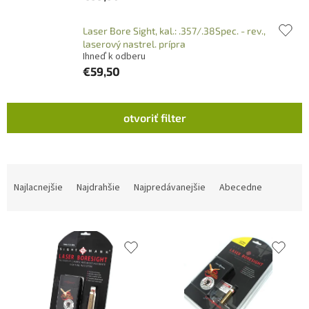
Laser Bore Sight, kal.: .357/.38Spec. - rev.,
laserový nastrel. prípra
Ihneď k odberu
€59,50
V
otvoriť filter
ý
p
i
s
R
p
a
Najlacnejšie
Najdrahšie
Najpredávanejšie
Abecedne
r
d
o
e
d
n
u
i
k
e
t
p
o
r
v
o