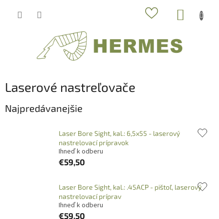
Prejsť
NÁKUP
na
obsah
KOŠÍK
Laserové nastreľovače
Najpredávanejšie
Laser Bore Sight, kal.: 6,5x55 - laserový
nastrelovací prípravok
Ihneď k odberu
€59,50
Laser Bore Sight, kal.: .45ACP - pištoľ, laserový
nastrelovací príprav
Ihneď k odberu
€59,50