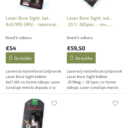
d
u
k
Laser Bore Sight, kal.:
Laser Bore Sight, kal.:
t
8x57JRS (IRS) - laserový
.357/.38Spec. - rev.,
o
nastreľovač
laserový nastrel. prípra
v
Ihneď k odberu
Ihneď k odberu
€54
€59,50
Do košíka
Do košíka
Laserový nastreľovací prípravok
Laserový nastreľovací prípravok
Laser Bore Sight kaliber
Laser Bore Sight kaliber
8x57JRS vo forme náboja. Laser
.357Mag. / .38 Spec vo forme
označuje miesto dopadu a vy
náboja. Laser označuje miesto
môžete nastaviť mieridlá podľa
dopadu a vy môžete nastaviť
potreby. Dodáva sa s
mieridlá podľa potreby. Dodáva
nylonovým...
sa...