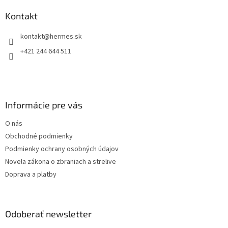
p
a
ä
Kontakt
c
t
i
kontakt
@
hermes.sk
i
e
p
e
+421 244 644 511
r
v
k
y
v
Informácie pre vás
ý
p
O nás
i
s
Obchodné podmienky
u
Podmienky ochrany osobných údajov
Novela zákona o zbraniach a strelive
Doprava a platby
Odoberať newsletter