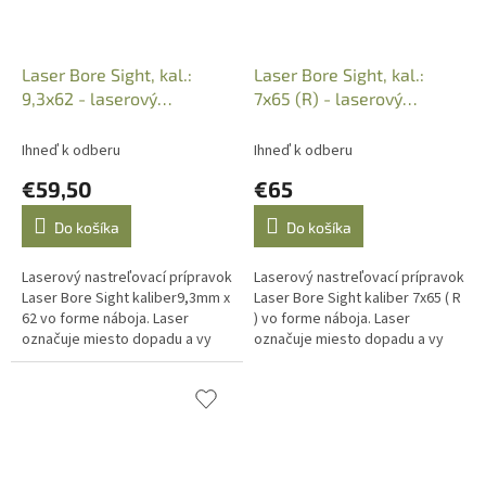
Laser Bore Sight, kal.:
Laser Bore Sight, kal.:
9,3x62 - laserový
7x65 (R) - laserový
nastrelovací prípravok
nastrelovací prípravok
Ihneď k odberu
Ihneď k odberu
€59,50
€65
Do košíka
Do košíka
Laserový nastreľovací prípravok
Laserový nastreľovací prípravok
Laser Bore Sight kaliber9,3mm x
Laser Bore Sight kaliber 7x65 ( R
62 vo forme náboja. Laser
) vo forme náboja. Laser
označuje miesto dopadu a vy
označuje miesto dopadu a vy
môžete nastaviť mieridlá podľa
môžete nastaviť mieridlá podľa
potreby. Dodáva sa s...
potreby. Dodáva sa s...