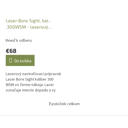
Laser Bore Sight, kal.:
.300WSM - laserový
nastrelovací prípravok
Ihneď k odberu
€68
Do košíka
Laserový nastreľovací prípravok
Laser Bore Sight kaliber 300
WSM vo forme náboja. Laser
označuje miesto dopadu a vy
môžete nastaviť mieridlá podľa
potreby. Dodáva sa s
7
položiek celkom
O
nylonovým...
v
l
Z
á
á
d