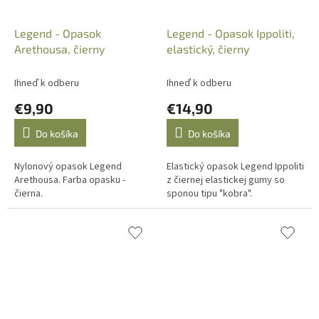
Legend - Opasok
Legend - Opasok Ippoliti,
Arethousa, čierny
elastický, čierny
Ihneď k odberu
Ihneď k odberu
€9,90
€14,90
Do košíka
Do košíka
Nylonový opasok Legend
Elastický opasok Legend Ippoliti
Arethousa. Farba opasku -
z čiernej elastickej gumy so
čierna.
sponou tipu "kobra".