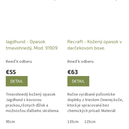
Jagdhund - Opasok
Recraft - Kožený opasok v
tmavohnedý, Mod. 91909
darčekovom boxe.
Ihneď k odberu
Ihneď k odberu
€55
€63
DETAIL
DETAIL
Tmavohnedý kožený opasok
Ručne vyrábané poľovnícke
Jagdhund s kovovou
doplnky z trieslom činenej kože,
prackou,rôznych dĺžok a
ktorá je spracovaná bez
možnosťou ďalšieho skrátenia.
chemických prísad. Materiál:
Svetlé štepovanie.
Hovädzia koža. Darčekové
95cm
balenie.
135cm
125cm