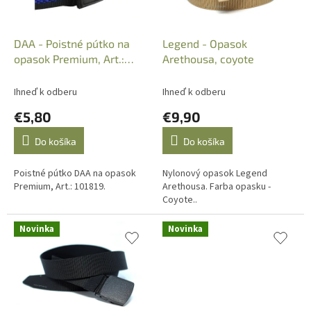
d
u
k
DAA - Poistné pútko na
Legend - Opasok
t
opasok Premium, Art.:
Arethousa, coyote
o
101819
v
Ihneď k odberu
Ihneď k odberu
€5,80
€9,90
Do košíka
Do košíka
Poistné pútko DAA na opasok
Nylonový opasok Legend
Premium, Art.: 101819.
Arethousa. Farba opasku -
Coyote..
Novinka
Novinka