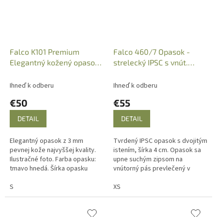
Falco K101 Premium
Falco 460/7 Opasok -
Elegantný kožený opasok,
strelecký IPSC s vnút.
40mm, tmavo hnedý
opaskom na suchý zips
Ihneď k odberu
Ihneď k odberu
€50
€55
DETAIL
DETAIL
Elegantný opasok z 3 mm
Tvrdený IPSC opasok s dvojitým
pevnej kože najvyššej kvality.
istením, šírka 4 cm. Opasok sa
Ilustračné foto. Farba opasku:
upne suchým zipsom na
tmavo hnedá. Šírka opasku
vnútorný pás prevlečený v
4mm.
pútkach nohavíc. Posledný kus.
S
XS