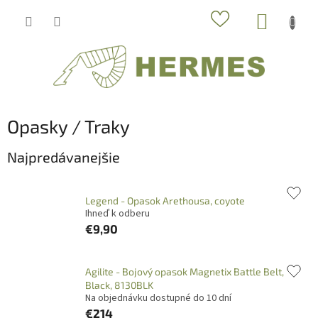
Prejsť
NÁKUP
na
obsah
KOŠÍK
Opasky / Traky
Najpredávanejšie
Legend - Opasok Arethousa, coyote
Ihneď k odberu
€9,90
Agilite - Bojový opasok Magnetix Battle Belt,
Black, 8130BLK
Na objednávku dostupné do 10 dní
€214