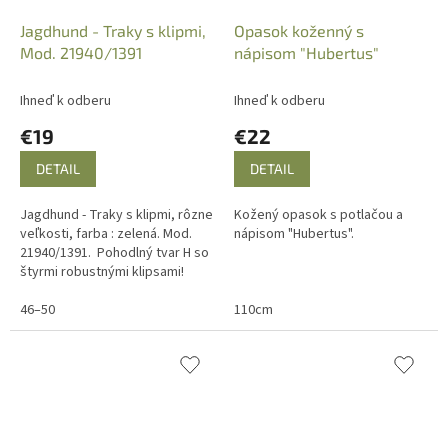
Jagdhund - Traky s klipmi,
Opasok koženný s
Mod. 21940/1391
nápisom "Hubertus"
Ihneď k odberu
Ihneď k odberu
€19
€22
DETAIL
DETAIL
Jagdhund - Traky s klipmi, rôzne
Kožený opasok s potlačou a
veľkosti, farba : zelená. Mod.
nápisom "Hubertus".
21940/1391. Pohodlný tvar H so
štyrmi robustnými klipsami!
Veľmi odolná tkaná štruktúra!
46–50
110cm