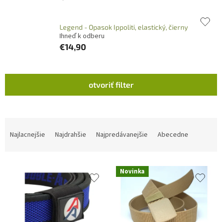
Legend - Opasok Ippoliti, elastický, čierny
Ihneď k odberu
€14,90
V
otvoriť filter
ý
p
i
s
R
p
a
Najlacnejšie
Najdrahšie
Najpredávanejšie
Abecedne
r
d
o
e
d
n
Novinka
u
i
k
e
t
p
o
r
v
o