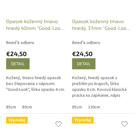
Opasok koženný tmavo
Opasok koženný tmavo
hnedý 40mm "Good-Look",
hnedý, 37mm "Good-Look",
neprešitý
prešitý
Ihneď k odberu
Ihneď k odberu
€24,50
€24,50
DETAIL
DETAIL
Kožený, tmavo hnedý opasok
Kožený, hnedý opasok s
bez štepovania s nápisom
prešitím po krajoch, šírka
"Good-Look", šírka opasku 4 cm.
opasku 4 cm. Kovová klasická
pracka na zapínanie, nápis
Good-Look.
85cm
80cm
85cm
130cm
Výpredaj
Výpredaj