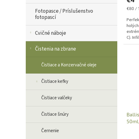
Jednot
€80 / 1
Fotopasce / Príslušenstvo
cena:
fotopascí
Perfek
holých
extrém
Cvičné náboje
C). Inf
povrch
Čistenia na zbrane
Čistiace a Konzervačné oleje
Čistiace kefky
Čistiace valčeky
Čistiace šnúry
Balli
50ml,
Černenie