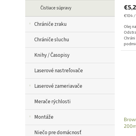
€5,
Čistiace súpravy
Jednot
€104 / 
cena:
Chrániče zraku
Olej n
Odstra
Chráni
Chrániče sluchu
podmie
pre dl
Knihy / Časopisy
Laserové nastreľovače
Laserové zameriavače
Merače rýchlosti
Montáže
Brown
200ml
Niečo pre domácnosť