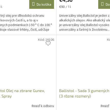
Do košíka
Do
ková
Jednotková
 l
€90 / 1 l
cena:
tný olej pre dlhodobú ochranu
Univerzálny olej Ballistol je jeden 
 kovových častí s, a to aj v
alkalických olejov. Ako alkalický ole
nych podmienkach (-50 ° C do 100 °
je univerzálny olej Ballistol vysoko
iltruje vlasové trhliny, čistí, udržuje
univerzálny a šetrný k životnému...
y hladké,...
Kód:
16106
K
stol Olej na zbrane Gunex,
Ballistol - Sada 3 gumených
 Spray
(3 rôzne rozmery)
Ihneď k odberu
Ihneď