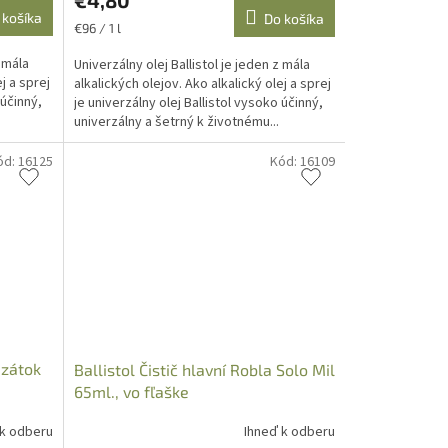
 košíka
Do košíka
Jednotková
€96 / 1 l
cena:
z mála
Univerzálny olej Ballistol je jeden z mála
j a sprej
alkalických olejov. Ako alkalický olej a sprej
 účinný,
je univerzálny olej Ballistol vysoko účinný,
univerzálny a šetrný k životnému...
ód:
16125
Kód:
16109
 zátok
Ballistol Čistič hlavní Robla Solo Mil
65ml., vo fľaške
 k odberu
Ihneď k odberu