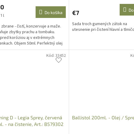
20
Do
€7
Do košíka
ková
1 l
Sada troch gumených zátok na
a zbrane - čistí, konzervuje a maže.
utesnenie pri čistení hlavní a tlmič
ňuje zbytky prachu a tombaku.
 pred koróziou aj v extrémnych
nkach. Objem 50ml. Perfektný olej
hodobú ochranu...
Kód:
33452
K
ing D - Legia Sprey, červená
Ballistol 200ml. - Olej / Spr
. - na čistenie, Art.: B579302