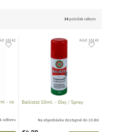
34
položiek celkom
ód:
16142
Kód:
16143
ml - vo
Ballistol 50ml. - Olej / Spray
 k odberu
Na objednávku dostupné do 10 dní
€4,80