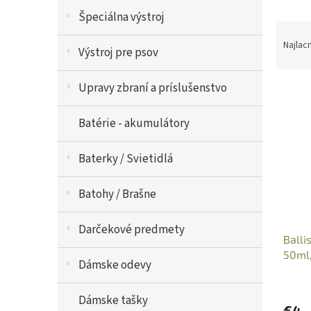
V
Špeciálna výstroj
R
ý
a
p
Najlac
Výstroj pre psov
d
i
e
s
Upravy zbraní a príslušenstvo
n
p
i
r
e
o
Batérie - akumulátory
p
d
r
u
Baterky / Svietidlá
o
k
d
t
Batohy / Brašne
u
o
k
v
t
Darčekové predmety
Balli
o
50ml,
v
Dámske odevy
Dámske tašky
€4