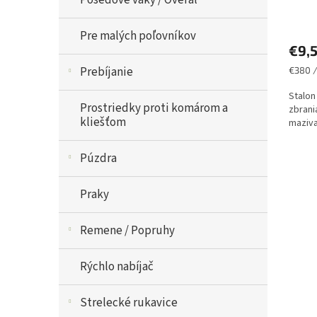
Posedove vaky / Overal
Pre malých poľovníkov
€9,
Prebíjanie
Jednot
€380 /
cena:
Stalon
Prostriedky proti komárom a
zbrani
kliešťom
maziva
Púzdra
Praky
Remene / Popruhy
Rýchlo nabíjač
Strelecké rukavice