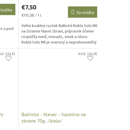
€7,50
 košíka
Do košíka
Jednotková
€115,38 / 1 l
cena:
Veľmi kvalitný roztok Ballistol Robla Solo Mil
ov a pod.
na čistenie hlavní zbraní, prípravok účinne
rozpúšťa meď, mosadz, zinok a olovo.
Robla Solo Mil je overený a neprekonateľný
čistič...
ód:
16141
Kód:
16145
ey
Ballistol - Klever - Vazelina na
zbrane 70g. /biela/