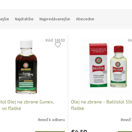
nejšie
Najdrahšie
Najpredávanejšie
Abecedne
Kód:
16103
K
stol Olej na zbrane Gunex,
Olej na zbrane - Ballistol 50
 vo fľaške
fľaške
Ihneď k odberu
Ihneď
€4,50