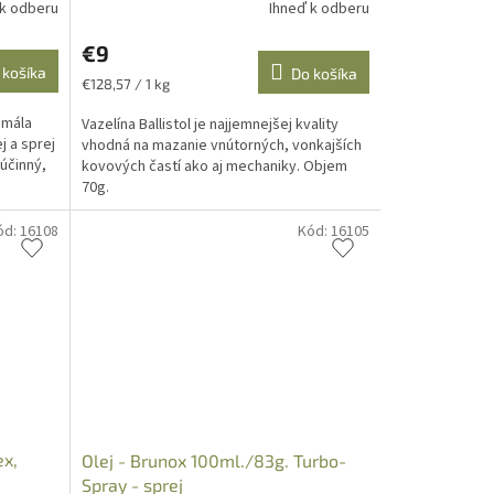
 k odberu
Ihneď k odberu
€9
 košíka
Do košíka
Jednotková
€128,57 / 1 kg
cena:
z mála
Vazelína Ballistol je najjemnejšej kvality
j a sprej
vhodná na mazanie vnútorných, vonkajších
 účinný,
kovových častí ako aj mechaniky. Objem
70g.
ód:
16108
Kód:
16105
ex,
Olej - Brunox 100ml./83g. Turbo-
Spray - sprej