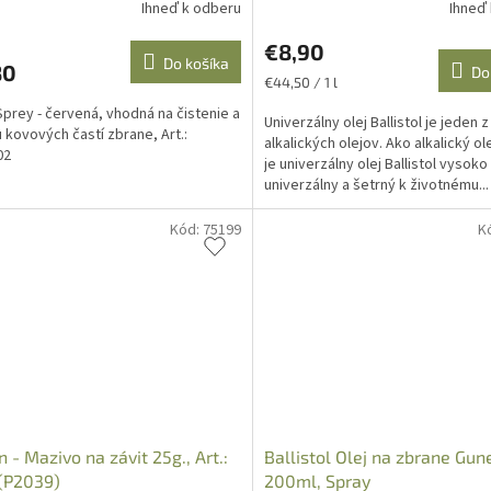
Ihneď k odberu
Ihneď
€8,90
Do košíka
80
Do
Jednotková
€44,50 / 1 l
cena:
Sprey - červená, vhodná na čistenie a
Univerzálny olej Ballistol je jeden 
 kovových častí zbrane, Art.:
alkalických olejov. Ako alkalický ole
02
je univerzálny olej Ballistol vysoko
univerzálny a šetrný k životnému...
Kód:
75199
K
n - Mazivo na závit 25g., Art.:
Ballistol Olej na zbrane Gun
(P2039)
200ml, Spray