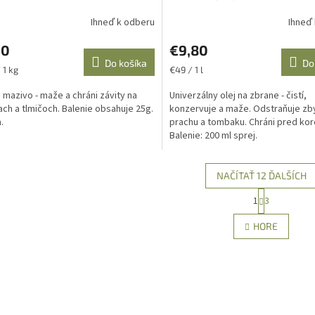
Ihneď k odberu
Ihneď
50
€9,80
Do košíka
Do
ková
Jednotková
 1 kg
€49 / 1 l
cena:
 mazivo - maže a chráni závity na
Univerzálny olej na zbrane - čistí,
ach a tlmičoch. Balenie obsahuje 25g.
konzervuje a maže. Odstraňuje zb
.
prachu a tombaku. Chráni pred kor
Balenie: 200 ml sprej.
NAČÍTAŤ 12 ĎALŠÍCH
S
1
3
O
t
r
v
HORE
á
l
n
á
k
d
o
a
v
c
a
i
n
e
i