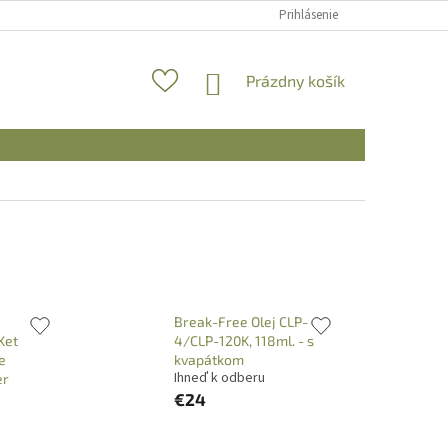
Prihlásenie
NÁKUPNÝ
Prázdny košík
KOŠÍK
Break-Free Olej CLP-
Ket
4/CLP-120K, 118ml. - s
e
kvapátkom
Ihneď k odberu
er
€24