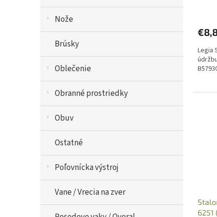
Nože
€8,
Brúsky
Legia 
údržbu
Oblečenie
B5793
Obranné prostriedky
Obuv
Ostatné
Poľovnícka výstroj
Vane / Vrecia na zver
Stalo
6251 