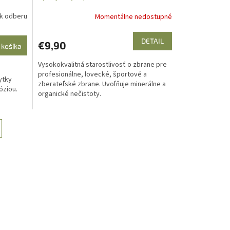
 k odberu
Momentálne nedostupné
DETAIL
€9,90
 košíka
Vysokokvalitná starostlivosť o zbrane pre
profesionálne, lovecké, športové a
ytky
zberateľské zbrane. Uvoľňuje minerálne a
óziou.
organické nečistoty.