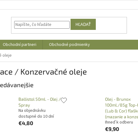
HĽADAŤ
Obchodní partneri
Obchodné podmienky
é oleje
iace / Konzervačné oleje
edávanejšie
Ballistol 50ml. - Olej /
Olej - Brunox
Spray
100ml./85g Top-
Na objednávku
(Lub & Cor) fľašk
dostupné do 10 dní
(mazanie a konz
Ihneď k odberu
€4,80
€9,90