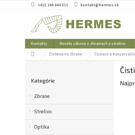
Prejsť
+421 244 644 511
kontakt@hermes.sk
na
obsah
Kontakty
Novela zákona o zbraniach a strelive
Domov
Čistenia na zbrane
Čistiace a Konzervačn
B
Čist
o
Preskočiť
č
Kategórie
kategórie
Najpr
n
ý
Zbrane
p
a
n
Strelivo
e
l
Optika