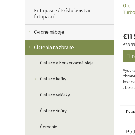
Olej 
Fotopasce / Príslušenstvo
Turbo
fotopascí
Cvičné náboje
€11,
Jednot
€38,33 
Čistenia na zbrane
cena:
D
Čistiace a Konzervačné oleje
Vysoko
zbrane
Čistiace kefky
loveck
zberat
minerá
Čistiace valčeky
nečist
Čistiace šnúry
Popi
Černenie
Pod