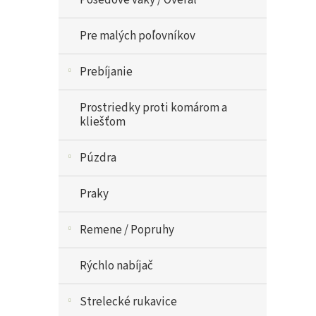
Posedove vaky / Overal
Pre malých poľovníkov
Prebíjanie
Prostriedky proti komárom a
kliešťom
Púzdra
Praky
Remene / Popruhy
Rýchlo nabíjač
Strelecké rukavice