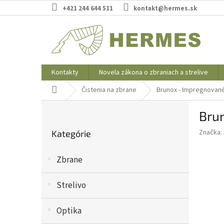
Prejsť
+421 244 644 511
kontakt@hermes.sk
na
obsah
Kontakty
Novela zákona o zbraniach a strelive
Domov
Čistenia na zbrane
Brunox - Impregnované
B
Bru
o
Preskočiť
č
Značka:
Kategórie
kategórie
n
ý
Zbrane
p
a
n
Strelivo
e
l
Optika