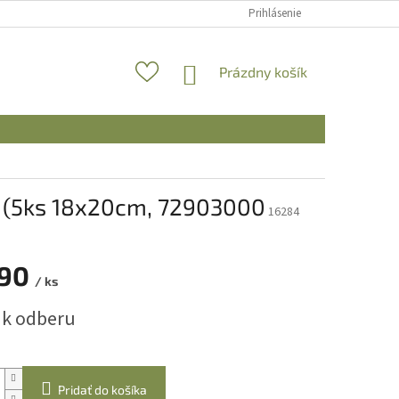
Prihlásenie
NÁKUPNÝ
Prázdny košík
KOŠÍK
y (5ks 18x20cm, 72903000
16284
,90
/ ks
ová
 k odberu
Pridať do košíka