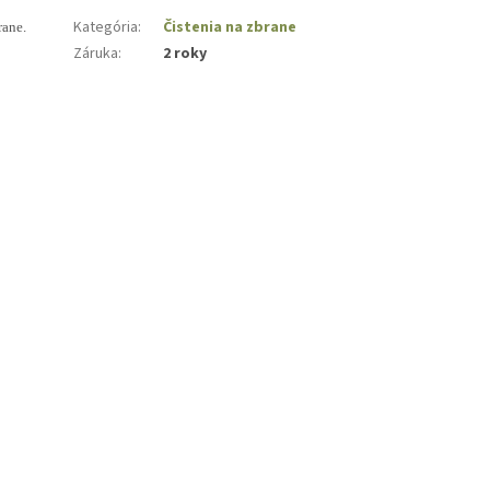
Kategória
:
Čistenia na zbrane
rane.
Záruka
:
2 roky