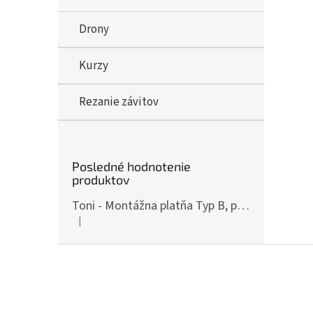
Drony
Kurzy
Rezanie závitov
Posledné hodnotenie
produktov
Toni - Montážna platňa Typ B, pre ČZ P-10, Art.: OPXCZP10B
|
Hodnotenie produktu je 5 z 5 hviezdičiek.
Z
á
p
ä
t