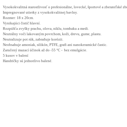
Vysokokvalitná starostlivosť o profesionálne, lovecké, športové a zberateľské zb
Impregnované utierky z vysokokvalitnej bavlny.
Rozmer: 18 x 20cm.
Vyn
ikajúci čistič hlavní.
Rozpúšťa zvyšky prachu, olova, niklu, tombaku a medi.
Neutrálny voči lakovaným povrchom, koži, drevu, gume, plastu.
Neutralizuje pot rúk, zabraňuje korózii.
Neobsahuje amoniak, silikón, PTFE, grafi ani
nanokeramické častic.
Zaručený mazací účinok až do -55 °C - bez emulgácie.
5 kusov v balení
Handričky sú jednotlivo balené.