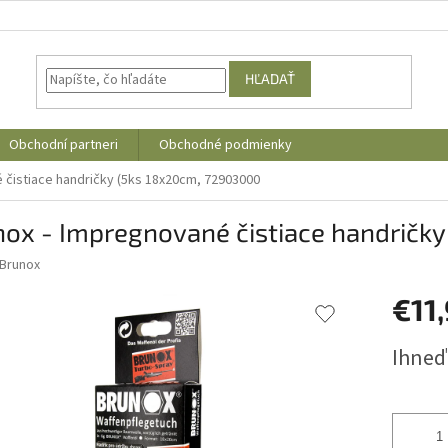
HĽADAŤ
Obchodní partneri
Obchodné podmienky
 čistiace handričky (5ks 18x20cm, 72903000
nox - Impregnované čistiace handričk
Brunox
€11
Jednotk
Ihneď
cena: