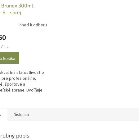
- Brunox 300ml.
-S - sprej
Ihneď k odberu
50
ková
/ 1 l
o košíka
kvalitná starostlivosť o
 pre profesionálne,
é, športové a
eľské zbrane. Uvoľňuje
lne a organické
oty.
s
Diskusia
robný popis