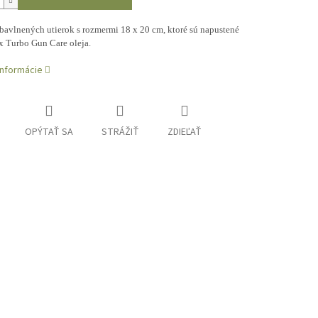
bavlnených utierok s rozmermi 18 x 20 cm, ktoré sú napustené
x Turbo Gun Care oleja.
informácie
OPÝTAŤ SA
STRÁŽIŤ
ZDIEĽAŤ