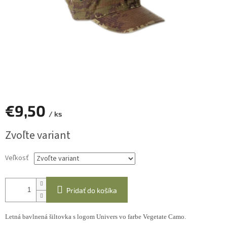
€9,50
/ ks
Jednotková
Zvoľte variant
cena:
Veľkosť
Pridať do košíka
Letná bavlnená šiltovka s logom Univers vo farbe Vegetate Camo.