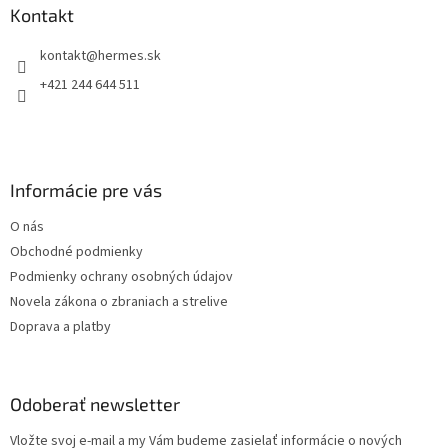
ä
Kontakt
t
kontakt
@
hermes.sk
i
e
+421 244 644 511
Informácie pre vás
O nás
Obchodné podmienky
Podmienky ochrany osobných údajov
Novela zákona o zbraniach a strelive
Doprava a platby
Odoberať newsletter
Vložte svoj e-mail a my Vám budeme zasielať informácie o nových