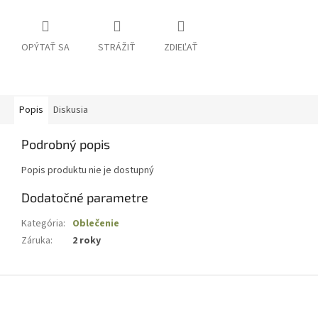
OPÝTAŤ SA
STRÁŽIŤ
ZDIEĽAŤ
Popis
Diskusia
Podrobný popis
Popis produktu nie je dostupný
Dodatočné parametre
Kategória
:
Oblečenie
Záruka
:
2 roky
Z
á
p