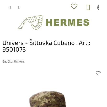
Prejsť
NÁKUP
na
obsah
KOŠÍK
Univers - Šiltovka Cubano , Art.:
9501073
Značka:
Univers