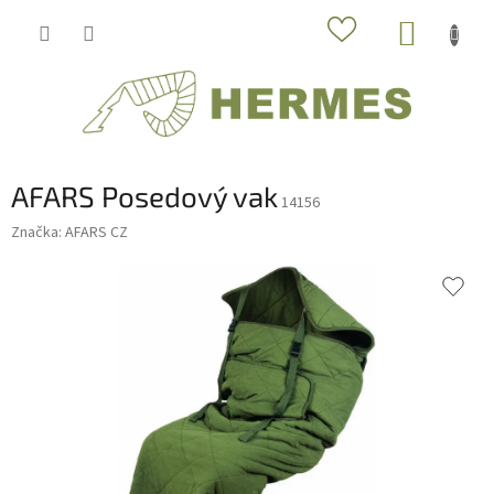
Prejsť
NÁKUP
na
obsah
KOŠÍK
AFARS Posedový vak
14156
Značka:
AFARS CZ