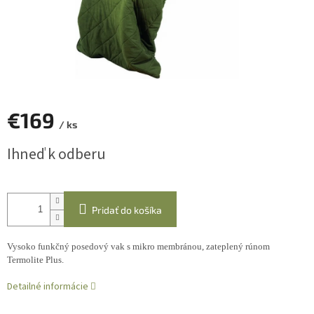
€169
/ ks
Jednotková
Ihneď k odberu
cena:
Pridať do košíka
Vysoko funkčný posedový vak s mikro membránou, zateplený rúnom
Termolite Plus.
Detailné informácie