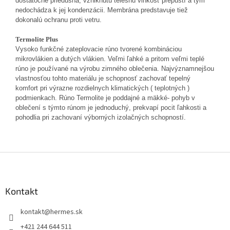
dostatočne priedušná, vzniknutú telesnú vlhkosť prepustí a tým
nedochádza k jej kondenzácii. Membrána predstavuje tiež
dokonalú ochranu proti vetru.
Termolite Plus
Vysoko funkčné zateplovacie rúno tvorené kombináciou
mikrovlákien a dutých vlákien. Veľmi ľahké a pritom veľmi teplé
rúno je používané na výrobu zimného oblečenia. Najvýznamnejšou
vlastnosťou tohto materiálu je schopnosť zachovať tepelný
komfort pri výrazne rozdielnych klimatických ( teplotných )
podmienkach. Rúno Termolite je poddajné a mäkké- pohyb v
oblečení s týmto rúnom je jednoduchý, prekvapí pocit ľahkosti a
pohodlia pri zachovaní výborných izolačných schopností.
Z
á
p
ä
Kontakt
t
kontakt
@
hermes.sk
i
e
+421 244 644 511