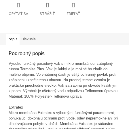
OPÝTAŤ SA
STRÁŽIŤ
ZDIEĽAŤ
Popis
Diskusia
Podrobný popis
Vysoko funkčný posedový vak s mikro membránou, zateplený
rúnom Termolite Plus. Vak je ľahký a je možné ho zbaliť do
malého objemu. Vo vnútornej časti je všitý ochranný povlak proti
zašpineniu znečistenou obuvou. Na prednej strane zvonka je
praktické priechodné vrecko. Vak sa zapína po obvode kvalitným
zipsom. Výrobok je ošetrený vodu odpudivou Teflonovou úpravou.
Materiál: 100% Polyester- Teflonová úprava.
Extratex
Mikro membrána Extratex s výbornými funkčnými parametrami,
ponúkajúci dokonalú ochranu proti vode, odev nepremokne ani pri
dlhotrvajúcom pobyte v daždi. Membrána Extratex je súčastne