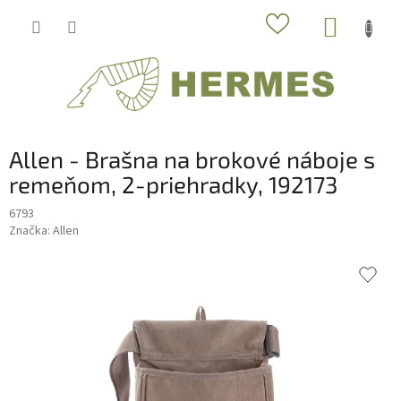
Prejsť
NÁKUP
na
obsah
KOŠÍK
Allen - Brašna na brokové náboje s
remeňom, 2-priehradky, 192173
6793
Značka:
Allen