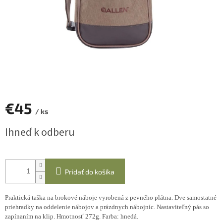
€45
/ ks
Jednotková
Ihneď k odberu
cena:
Pridať do košíka
Praktická taška na brokové náboje vyrobená z pevného plátna. Dve samostatné
priehradky na oddelenie nábojov a prázdnych nábojníc. Nastaviteľný pás so
zapínaním na klip. Hmotnosť 272g. Farba: hnedá.