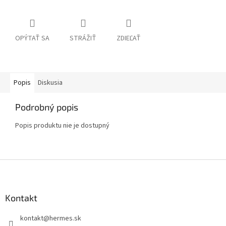
OPÝTAŤ SA
STRÁŽIŤ
ZDIEĽAŤ
Popis
Diskusia
Podrobný popis
Popis produktu nie je dostupný
Z
á
p
ä
Kontakt
t
kontakt
@
hermes.sk
i