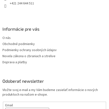
e
+421 244 644 511
Informácie pre vás
O nás
Obchodné podmienky
Podmienky ochrany osobných údajov
Novela zákona o zbraniach a strelive
Doprava a platby
Odoberať newsletter
Vložte svoj e-mail a my Vám budeme zasielať informácie o nových
produktoch na našom e-shope.
Email