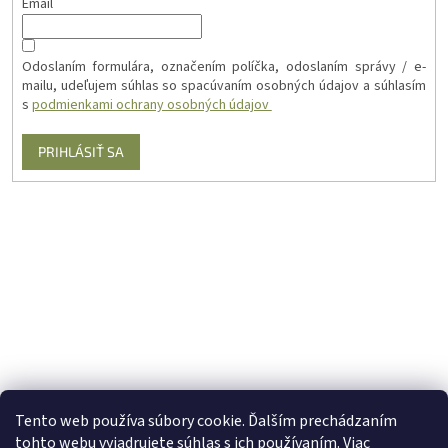
Email
Odoslaním formulára, označením políčka, odoslaním správy / e-
mailu, udeľujem súhlas so spacúvaním osobných údajov a súhlasím
s
podmienkami ochrany osobných údajov
PRIHLÁSIŤ SA
Tento web používa súbory cookie. Ďalším prechádzaním
tohto webu vyjadrujete súhlas s ich používaním. Viac