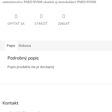
zamenriavačov PARD NV008 zásadok aj monokulárov PARD NV008.
OPÝTAŤ SA
STRÁŽIŤ
ZDIEĽAŤ
Popis
Diskusia
Podrobný popis
Popis produktu nie je dostupný
Z
á
p
ä
Kontakt
t