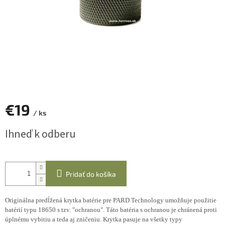
€19
/ ks
Jednotková
Ihneď k odberu
cena:
Pridať do košíka
Originálna predĺžená krytka batérie pre PARD Technology umožňuje použitie
batérií typu 18650 s tzv. "ochranou". Táto batéria s ochranou je chránená proti
úplnému vybitiu a teda aj zničeniu. Krytka pasuje na všetky typy