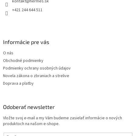
kontakt
@
hermes.sk
i
e
+421 244 644 511
Informácie pre vás
O nás
Obchodné podmienky
Podmienky ochrany osobných údajov
Novela zákona o zbraniach a strelive
Doprava a platby
Odoberať newsletter
Vložte svoj e-mail a my Vám budeme zasielať informácie o nových
produktoch na našom e-shope.