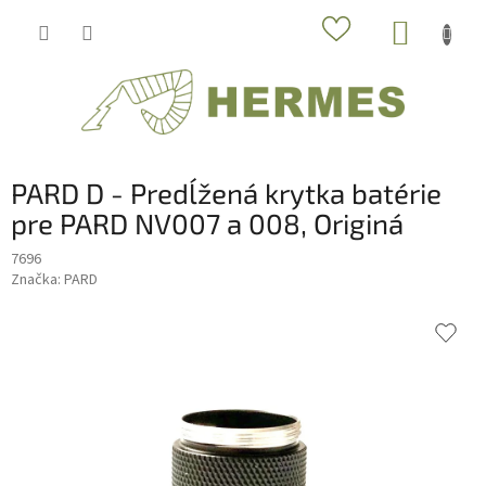
Prejsť
NÁKUP
na
obsah
KOŠÍK
PARD D - Predĺžená krytka batérie
pre PARD NV007 a 008, Originá
7696
Značka:
PARD