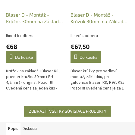
Blaser D - Montáž -
Blaser D - Montáž -
Krúžok 30mm na Základňu
Krúžok 30mm na Základňu
R8 - originál
R8, BH=7,2mm stredný
Ihneď k odberu
Ihneď k odberu
€68
€67,50
Do košíka
Do košíka
Krúžok na základňu Blaser R8,
Blaser krúžky pre sedlovú
priemer krúžku 30mm ( BH =
montáž, základňu, pre
4,2mm ) - originál. Pozor !!!
guľovnice Blaser R8, R93, K95.
Uvedená cena za jeden kus -
Pozor !!! Uvedená cena je za 1
krúžok. Na základňu potrebujete
kus (štandardne na montáž
2ks, dodávané bez skrutky.
potrebujete 2 kusy...
ZOBRAZIŤ VŠETKY SÚVISIACE PRODUKTY
Popis
Diskusia