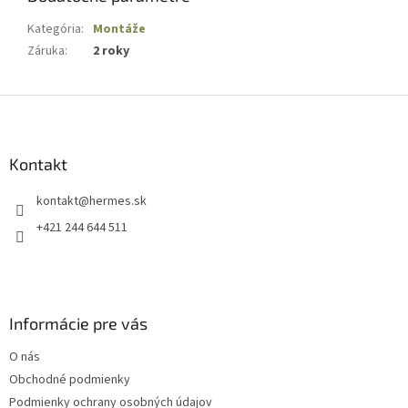
Kategória
:
Montáže
Záruka
:
2 roky
Z
á
p
ä
Kontakt
t
kontakt
@
hermes.sk
i
e
+421 244 644 511
Informácie pre vás
O nás
Obchodné podmienky
Podmienky ochrany osobných údajov