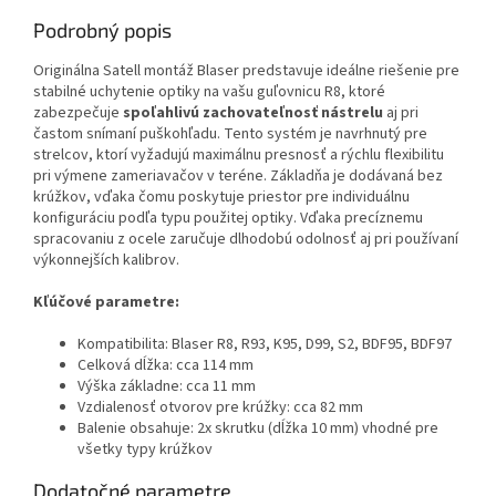
Podrobný popis
Originálna Satell montáž Blaser predstavuje ideálne riešenie pre
stabilné uchytenie optiky na vašu guľovnicu R8, ktoré
zabezpečuje
spoľahlivú zachovateľnosť nástrelu
aj pri
častom snímaní puškohľadu. Tento systém je navrhnutý pre
strelcov, ktorí vyžadujú maximálnu presnosť a rýchlu flexibilitu
pri výmene zameriavačov v teréne. Základňa je dodávaná bez
krúžkov, vďaka čomu poskytuje priestor pre individuálnu
konfiguráciu podľa typu použitej optiky. Vďaka precíznemu
spracovaniu z ocele zaručuje dlhodobú odolnosť aj pri používaní
výkonnejších kalibrov.
Kľúčové parametre:
Kompatibilita: Blaser R8, R93, K95, D99, S2, BDF95, BDF97
Celková dĺžka: cca 114 mm
Výška základne: cca 11 mm
Vzdialenosť otvorov pre krúžky: cca 82 mm
Balenie obsahuje: 2x skrutku (dĺžka 10 mm) vhodné pre
všetky typy krúžkov
Dodatočné parametre