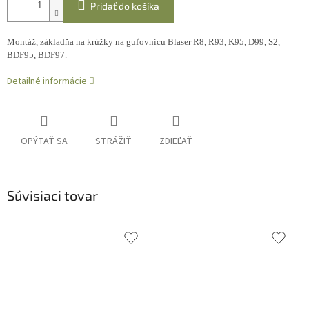
Pridať do košíka
Montáž, základňa na krúžky na guľovnicu Blaser R8, R93, K95, D99, S2,
BDF95, BDF97.
Detailné informácie
OPÝTAŤ SA
STRÁŽIŤ
ZDIEĽAŤ
Súvisiaci tovar