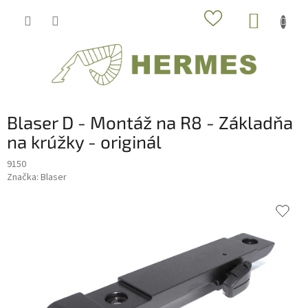
Prejsť
NÁKUP
na
obsah
KOŠÍK
Blaser D - Montáž na R8 - Základňa
na krúžky - originál
9150
Značka:
Blaser