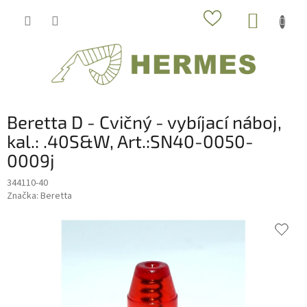
Prejsť
NÁKUP
na
obsah
KOŠÍK
Beretta D - Cvičný - vybíjací náboj,
kal.: .40S&W, Art.:SN40-0050-
0009j
344110-40
Značka:
Beretta