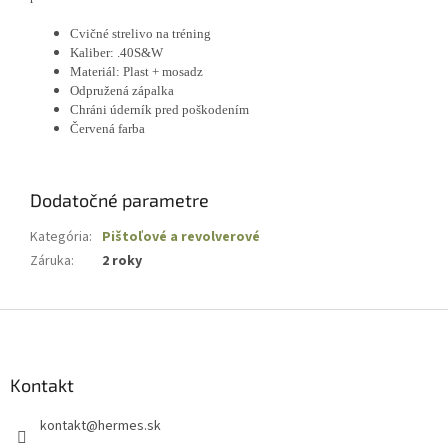
Cvičné strelivo na tréning
Kaliber: .40S&W
Materiál: Plast + mosadz
Odpružená zápalka
Chráni úderník pred poškodením
Červená farba
Dodatočné parametre
Kategória
:
Pištoľové a revolverové
Záruka
:
2 roky
Z
á
p
ä
Kontakt
t
kontakt
@
hermes.sk
i