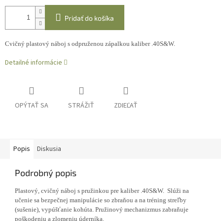
Pridať do košíka
Cvičný plastový náboj s odpruženou zápalkou kaliber .40S&W.
Detailné informácie
OPÝTAŤ SA
STRÁŽIŤ
ZDIEĽAŤ
Popis
Diskusia
Podrobný popis
Plastový, cvičný náboj s pružinkou pre kaliber .40S&W. Slúži na
učenie sa bezpečnej manipulácie so zbraňou a na tréning streľby
(sušenie), vypúšťanie kohúta. Pružinový mechanizmus zabraňuje
poškodeniu a zlomeniu úderníka.