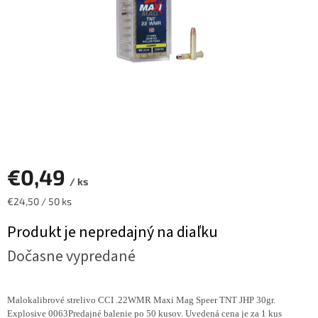
€0,49
/ ks
Jednotková
€24,50 / 50 ks
cena:
Produkt je nepredajný na diaľku
Dočasne vypredané
Malokalibrové strelivo CCI .22WMR Maxi Mag Speer TNT JHP 30gr.
Explosive 0063Predajné balenie po 50 kusov. Uvedená cena je za 1 kus