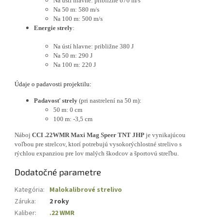
Na ústí hlavne: približne 670 m/s
Na 50 m: 580 m/s
Na 100 m: 500 m/s
Energie strely
:
Na ústí hlavne: približne 380 J
Na 50 m: 290 J
Na 100 m: 220 J
Údaje o padavosti projektilu:
Padavosť strely
(pri nastrelení na 50 m):
50 m: 0 cm
100 m: -3,5 cm
Náboj
CCI .22WMR Maxi Mag Speer TNT JHP
je vynikajúcou
voľbou pre strelcov, ktorí potrebujú vysokorýchlostné strelivo s
rýchlou expanziou pre lov malých škodcov a športovú streľbu.
Dodatočné parametre
Kategória
:
Malokalibrové strelivo
Záruka
:
2 roky
Kaliber
:
.22 WMR