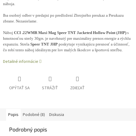
náboja.
Iba osobný odber v predajni po predložení Zbrojného preukaz a Preukazu
zbrane. Nezasielame.
Náboj
CCI .22WMR Maxi Mag Speer TNT Jacketed Hollow Point (JHP)
s
hmotnosťou strely 30grs. je navrhnutý pre maximálny prenos energie a rýchlu
expanziu. Strela
Speer TNT JHP
poskytuje vynikajúcu presnosť a účinnosť,
čo robí tento náboj ideálnym pre lov malých škodcov a športovú streľbu.
Detailné informácie
OPÝTAŤ SA
STRÁŽIŤ
ZDIEĽAŤ
Popis
Podobné (8)
Diskusia
Podrobný popis