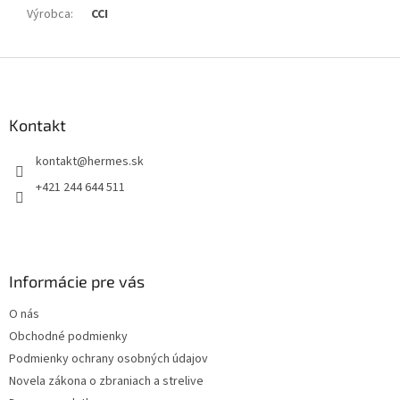
Výrobca
:
CCI
Z
á
p
ä
Kontakt
t
kontakt
@
hermes.sk
i
e
+421 244 644 511
Informácie pre vás
O nás
Obchodné podmienky
Podmienky ochrany osobných údajov
Novela zákona o zbraniach a strelive