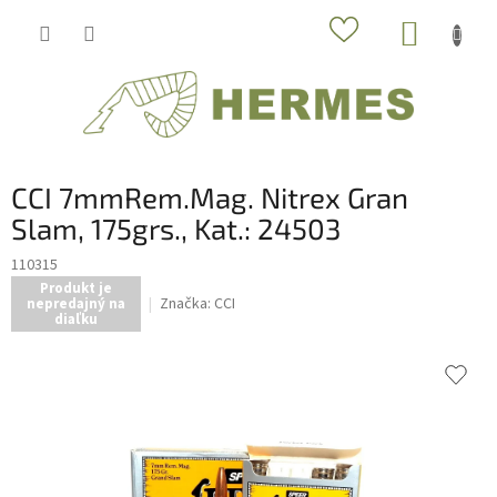
Prejsť
NÁKUP
na
obsah
KOŠÍK
CCI 7mmRem.Mag. Nitrex Gran
Slam, 175grs., Kat.: 24503
110315
Produkt je
Značka:
CCI
nepredajný na
diaľku