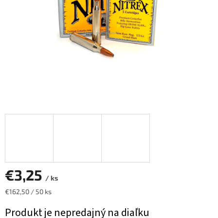
€3,25
/ ks
Jednotková
€162,50 / 50 ks
cena:
Produkt je nepredajný na diaľku