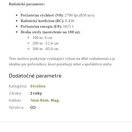
Balistické parametre:
Počiatočná rýchlosť (V0):
2790 fps (850 m/s)
Balistický koeficient (BC):
0.436
Počiatočná energia (E0):
3415 J
Dráha strely (nastrelenie na 100 m):
100 m: 0 cm
200 m: -12,4 cm
300 m: -45,9 cm
Toto strelivo poskytuje vynikajúci výkon na dlhé vzdialenosti a je
ideálne pre poľovníkov, ktorí potrebujú silnú a spoľahlivú strelu.
Dodatočné parametre
Kategória
:
Strelivo
Záruka
:
2 roky
Kaliber
:
7mm Rem. Mag.
Výrobca
:
CCI
Z
á