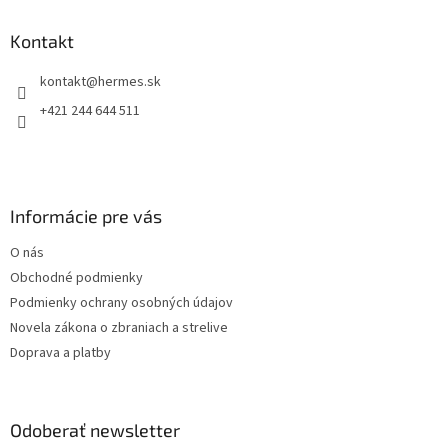
p
ä
Kontakt
t
kontakt
@
hermes.sk
i
e
+421 244 644 511
Informácie pre vás
O nás
Obchodné podmienky
Podmienky ochrany osobných údajov
Novela zákona o zbraniach a strelive
Doprava a platby
Odoberať newsletter