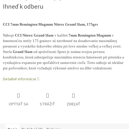
Ihneď k odberu
CCI 7mm Remington Magnum Nitrex Grand Slam, 175grs
Náboje
CCI Nitrex Grand Slam
v kalibri
7mm Remington Magnum
s
hmotnosťou strely 175 grainov sú navrhnuté na dosahovanie maximálnej
presnosti a vysokého šokového efektu pri love stredne veľkej a veľkej zveri.
Strela
Grand Slam
od spoločnosti Speer je známa svojou pevnou
konštrukciou, ktorá zabezpečuje maximálnu retenciu hmotnosti pri prieniku a
vynikajúcu expanziu pre spoľahlivé zastavenie cieľa. Tieto náboje sú ideálne
pre poľovníkov, ktorí vyžadujú výkonné strelivo na dlhé vzdialenosti.
Detailné informácie
OPÝTAŤ SA
STRÁŽIŤ
ZDIEĽAŤ