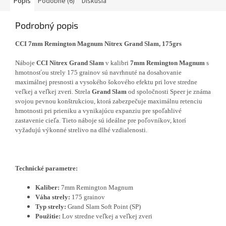
Popis
Podobné (6)
Diskusia
Podrobný popis
CCI 7mm Remington Magnum Nitrex Grand Slam, 175grs
Náboje
CCI Nitrex Grand Slam
v kalibri
7mm Remington Magnum
s
hmotnosťou strely 175 grainov sú navrhnuté na dosahovanie
maximálnej presnosti a vysokého šokového efektu pri love stredne
veľkej a veľkej zveri. Strela
Grand Slam
od spoločnosti Speer je známa
svojou pevnou konštrukciou, ktorá zabezpečuje maximálnu retenciu
hmotnosti pri prieniku a vynikajúcu expanziu pre spoľahlivé
zastavenie cieľa. Tieto náboje sú ideálne pre poľovníkov, ktorí
vyžadujú výkonné strelivo na dlhé vzdialenosti.
Technické parametre:
Kaliber:
7mm Remington Magnum
Váha strely:
175 grainov
Typ strely:
Grand Slam Soft Point (SP)
Použitie:
Lov stredne veľkej a veľkej zveri