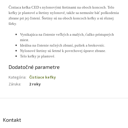
Čistiaca kefka CED s nylonovými štetinami na oboch koncoch. Telo
kefky je plastové a štetiny nylonové, takže sa nemusíte báť poškodenia
zbrane pri jej čistení. Štetiny sú na oboch koncoch kefky a sú rôznej
šírky.
Vynikajúca na čistenie veľkých a malých, ťažko prístupných
miest.
Ideálna na čistenie ručných zbraní, pušiek a brokovníc.
Nylonové štetiny sú šetrné k povrchovej úprave zbrane.
Telo kefky je plastové.
Dodatočné parametre
Kategória
:
Čistiace kefky
Záruka
:
2 roky
Z
á
p
ä
Kontakt
t