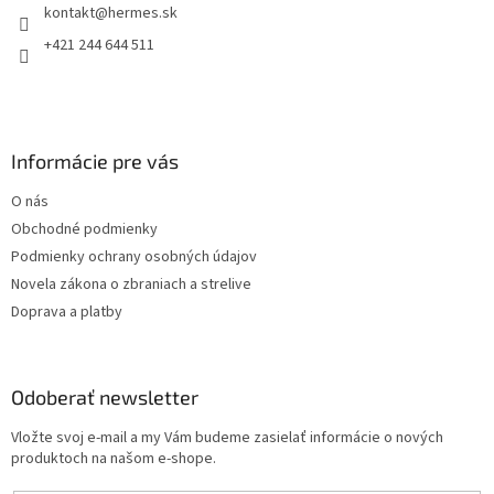
kontakt
@
hermes.sk
i
e
+421 244 644 511
Informácie pre vás
O nás
Obchodné podmienky
Podmienky ochrany osobných údajov
Novela zákona o zbraniach a strelive
Doprava a platby
Odoberať newsletter
Vložte svoj e-mail a my Vám budeme zasielať informácie o nových
produktoch na našom e-shope.