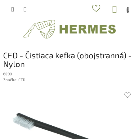
Prejsť
NÁKUP
na
obsah
KOŠÍK
CED - Čistiaca kefka (obojstranná) -
Nylon
6890
Značka:
CED