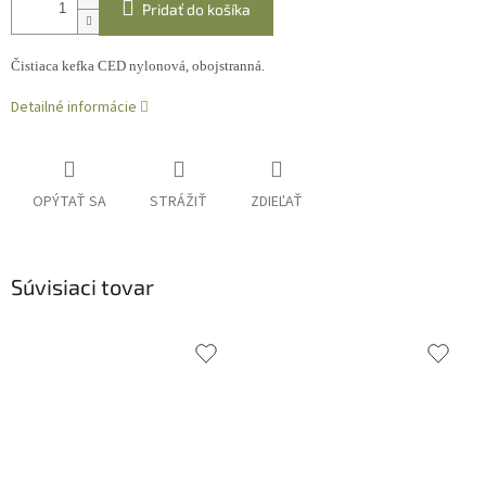
Pridať do košíka
Čistiaca kefka CED nylonová, obojstranná.
Detailné informácie
OPÝTAŤ SA
STRÁŽIŤ
ZDIEĽAŤ
Súvisiaci tovar