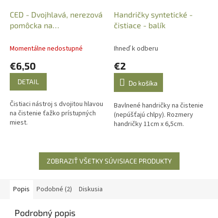
CED - Dvojhlavá, nerezová
Handričky syntetické -
pomôcka na
čistiace - balík
odstraňovanie nečistôt
Momentálne nedostupné
Ihneď k odberu
€6,50
€2
DETAIL
Do košíka
Čistiaci nástroj s dvojitou hlavou
Bavlnené handričky na čistenie
na čistenie ťažko prístupných
(nepúšťajú chlpy). Rozmery
miest.
handričky 11cm x 6,5cm.
ZOBRAZIŤ VŠETKY SÚVISIACE PRODUKTY
Popis
Podobné (2)
Diskusia
Podrobný popis