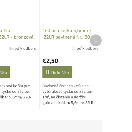
kefka
Čistiaca kefka 5,6mm /
2LR - bronzová
.22LR bavlnená Nr.: 60
Ďalší
produkt
Ihneď k odberu
Ihneď k odberu
€2,50
šíka
Do košíka
ronzová kefka pre
Bavlnená čistiaca kefka na
 tyčku so závitom
vyterákovú tyčku so závitom
aliber 5,6mm/.22LR .
1/8", na čistenie a údržbu
guľovníc kalibru 5,6mm/.22LR.