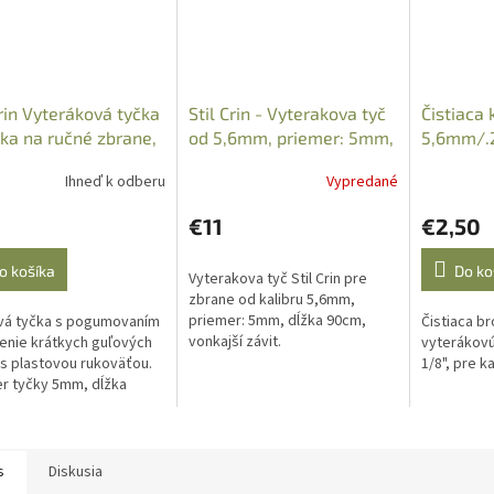
Crin Vyteráková tyčka
Stil Crin - Vyterakova tyč
Čistiaca 
tka na ručné zbrane,
od 5,6mm, priemer: 5mm,
5,6mm/.2
 pogum.
90cm, závit vonkajš
Ihneď k odberu
Vypredané
€11
€2,50
o košíka
Do ko
Vyterakova tyč Stil Crin pre
zbrane od kalibru 5,6mm,
priemer: 5mm, dĺžka 90cm,
vá tyčka s pogumovaním
Čistiaca b
vonkajší závit.
tenie krátkych guľových
vyterákovú
 s plastovou rukoväťou.
1/8", pre k
r tyčky 5mm, dĺžka
s
Diskusia