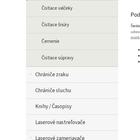
Čistiace valčeky
Pod
Čistiace šnúry
Štet
odstr
drážk
Černenie
Čistiace súpravy
Chrániče zraku
Chrániče sluchu
Knihy / Časopisy
Laserové nastreľovače
Laserové zameriavače