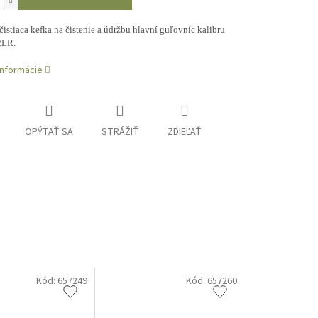
čistiaca kefka na čistenie a údržbu hlavní guľovníc kalibru
2LR.
informácie
OPÝTAŤ SA
STRÁŽIŤ
ZDIEĽAŤ
Kód:
657249
Kód:
657260