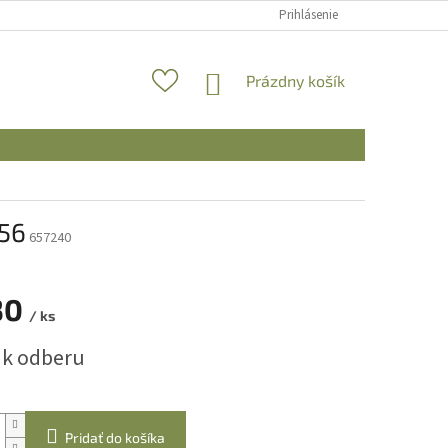
Prihlásenie
NÁKUPNÝ
Prázdny košík
KOŠÍK
 56
657240
30
/ ks
ová
 k odberu
Pridať do košíka