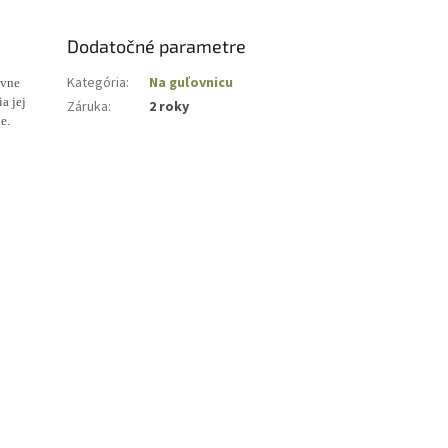
Dodatočné parametre
Kategória
:
Na guľovnicu
ívne
a jej
Záruka
:
2 roky
e.