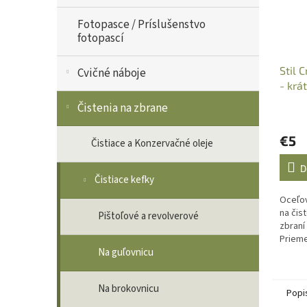
Fotopasce / Príslušenstvo
fotopascí
Stil 
Cvičné náboje
- krá
5mm,
Čistenia na zbrane
€5
Čistiace a Konzervačné oleje
D
Čistiace kefky
Oceľo
na čis
Pištoľové a revolverové
zbraní
Prieme
18cm.
Na guľovnicu
Na brokovnicu
Popi