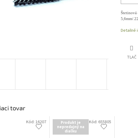
Štetinová 
5,6mm/.2
Detailné 
TLAČ
iaci tovar
Kód:
16207
Kód:
655805
Produkt je
nepredajný na
diaľku