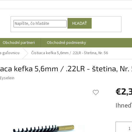
HĽADAŤ
Obchodní partneri
Obchodné podmienky
a guľovnicu
Čistiaca kefka 5,6mm / .22LR - štetina, Nr. 56
iaca kefka 5,6mm / .22LR - štetina, Nr.
Eyselein
€2,
Jednotk
Ihneď
cena: