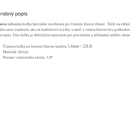
robný popis
inová
náhradná kefka špeciálne navrhnutá pre čistenie hlavní zbraní.
Slúži na efekt
aňovanie usadenín, ako sú karbónové zvyšky a meď, z vnútra hlavne bez poškodeni
ovania.
Táto kefka je dôležitým nástrojom pre pravidelnú a dôkladnú údržbu zbran
Čistiaca kefka na čistenie hlavne kalibru
5,6mm / 22LR.
Materiál: štetiny
Priemer vnútorného závitu: 1/8"