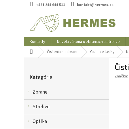
Prejsť
+421 244 644 511
kontakt@hermes.sk
na
obsah
Kontakty
Novela zákona o zbraniach a strelive
Domov
Čistenia na zbrane
Čistiace kefky
N
B
Čist
o
Preskočiť
č
Značka:
Kategórie
kategórie
n
ý
Zbrane
p
a
n
Strelivo
e
l
Optika