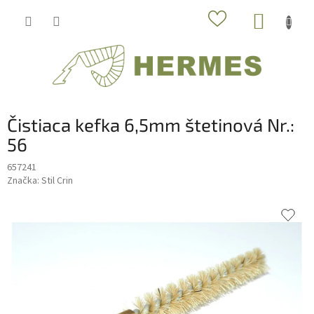
Prejsť
NÁKUP
na
obsah
KOŠÍK
Čistiaca kefka 6,5mm štetinová Nr.:
56
657241
Značka:
Stil Crin