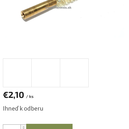
€2,10
/ ks
Jednotková
Ihneď k odberu
cena: