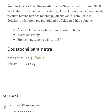
Štetinová
kefka špeciálne navrhnutá pre čistenie hlavní zbraní.
Slúži
na efektívne odstraňovanie usadenín, ako sú karbónové zvyšky a meď,
z vnútra hlavne bez poškodenia jej drážkovania.
Táto kefka je
dôležitým nástrojom pre pravidelnú a dôkladnú údržbu zbrane.
Čistiaca kefka na čistenie hlavne kalibru
6,5mm.
Materiál: štetiny
Priemer vnútorného závitu: 1/8"
Dodatočné parametre
Kategória
:
Na guľovnicu
Záruka
:
2 roky
Z
á
p
ä
Kontakt
t
kontakt
@
hermes.sk
i
e