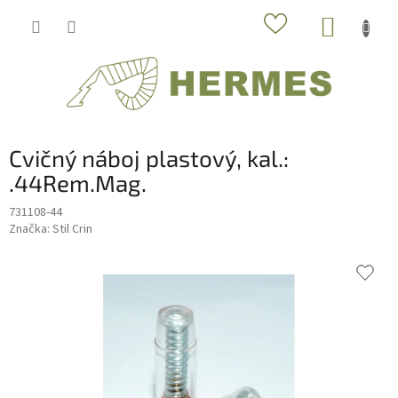
Prejsť
NÁKUP
na
obsah
KOŠÍK
Cvičný náboj plastový, kal.:
.44Rem.Mag.
731108-44
Značka:
Stil Crin