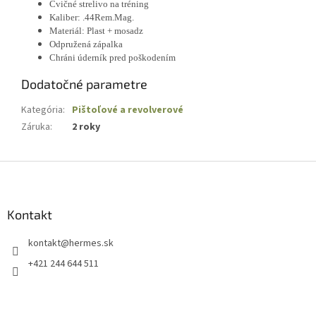
Cvičné strelivo na tréning
Kaliber: .44Rem.Mag.
Materiál: Plast + mosadz
Odpružená zápalka
Chráni úderník pred poškodením
Dodatočné parametre
Kategória
:
Pištoľové a revolverové
Záruka
:
2 roky
Z
á
p
ä
Kontakt
t
kontakt
@
hermes.sk
i
e
+421 244 644 511