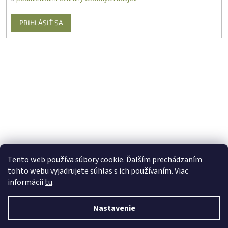
PRIHLÁSIŤ SA
Tento web používa súbory cookie. Ďalším prechádzaním
tohto webu vyjadrujete súhlas s ich používaním. Viac
informácií
tu
.
Nastavenie
Vytvoril Shoptet