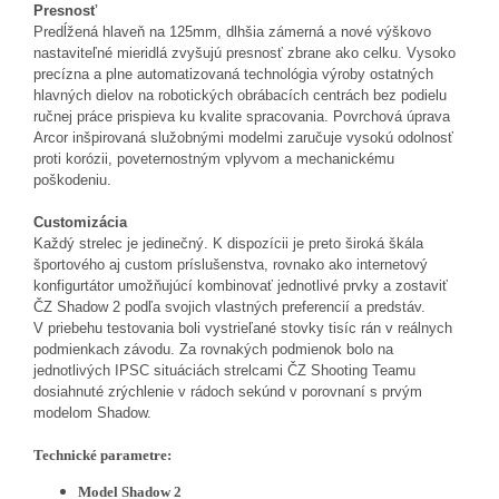
Presnosť
Predĺžená hlaveň na 125mm, dlhšia zámerná a nové výškovo
nastaviteľné mieridlá zvyšujú presnosť zbrane ako celku. Vysoko
precízna a plne automatizovaná technológia výroby ostatných
hlavných dielov na robotických obrábacích centrách bez podielu
ručnej práce prispieva ku kvalite spracovania. Povrchová úprava
Arcor inšpirovaná služobnými modelmi zaručuje vysokú odolnosť
proti korózii, poveternostným vplyvom a mechanickému
poškodeniu.
Customizácia
Každý strelec je jedinečný. K dispozícii je preto široká škála
športového aj custom príslušenstva, rovnako ako internetový
konfigurtátor umožňujúcí kombinovať jednotlivé prvky a zostaviť
ČZ Shadow 2 podľa svojich vlastných preferencií a predstáv.
V priebehu testovania boli vystrieľané stovky tisíc rán v reálnych
podmienkach závodu. Za rovnakých podmienok bolo na
jednotlivých IPSC situáciách strelcami ČZ Shooting Teamu
dosiahnuté zrýchlenie v rádoch sekúnd v porovnaní s prvým
modelom Shadow.
Technické parametre:
Model
Shadow 2