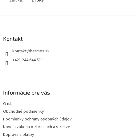
Záruka
:
2 roky
Z
á
p
ä
Kontakt
t
kontakt
@
hermes.sk
i
e
+421 244 644 511
Informácie pre vás
O nás
Obchodné podmienky
Podmienky ochrany osobných údajov
Novela zákona o zbraniach a strelive
Doprava a platby