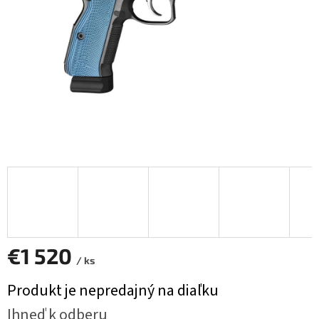
€1 520
/ ks
Jednotková
Produkt je nepredajný na diaľku
cena:
Ihneď k odberu