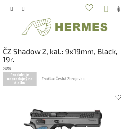
Prejsť
NÁKUP
na
obsah
KOŠÍK
ČZ Shadow 2, kal.: 9x19mm, Black,
19r.
2059
Produkt je
Značka:
Česká Zbrojovka
nepredajný na
diaľku