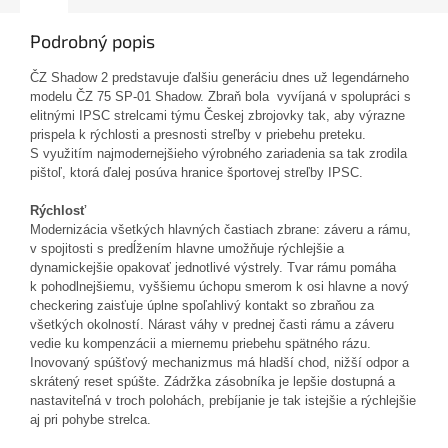
Podrobný popis
ČZ Shadow 2 predstavuje ďalšiu generáciu dnes už legendárneho
modelu ČZ 75 SP-01 Shadow. Zbraň bola vyvíjaná v spolupráci s
elitnými IPSC strelcami týmu Českej zbrojovky tak, aby výrazne
prispela k rýchlosti a presnosti streľby v priebehu preteku.
S využitím najmodernejšieho výrobného zariadenia sa tak zrodila
pištoľ, ktorá ďalej posúva hranice športovej streľby IPSC.
Rýchlosť
Modernizácia všetkých hlavných častiach zbrane: záveru a rámu,
v spojitosti s predĺžením hlavne umožňuje rýchlejšie a
dynamickejšie opakovať jednotlivé výstrely. Tvar rámu pomáha
k pohodlnejšiemu, vyššiemu úchopu smerom k osi hlavne a nový
checkering zaisťuje úplne spoľahlivý kontakt so zbraňou za
všetkých okolností. Nárast váhy v prednej časti rámu a záveru
vedie ku kompenzácii a miernemu priebehu spätného rázu.
Inovovaný spúšťový mechanizmus má hladší chod, nižší odpor a
skrátený reset spúšte. Zádržka zásobníka je lepšie dostupná a
nastaviteľná v troch polohách, prebíjanie je tak istejšie a rýchlejšie
aj pri pohybe strelca.