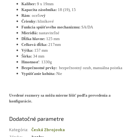
Kaliber:
9 x 19mm
Kapacita zásobníka:
18 (19), 15
Rám
: oceľo
vý
Črienky:
hliníkové
Funkcia spúšťového mechanizmu:
SA/DA
Mieridlá:
nastaviteľné
Dĺžka hlavne:
125 mm
Celková dĺžka:
217mm
Výška:
157 mm
Šírka:
34 mm
Hmotnosť
: 1330g
Bezpečnostné prvky:
bezpečnostný ozub,
manuálna poistka
Vypúšťanie kohúta:
Nie
Uvedené rozmery sa môžu mierne líšiť podľa prevedenia a
konfigurácie.
Dodatočné parametre
Kategória
:
Česká Zbrojovka