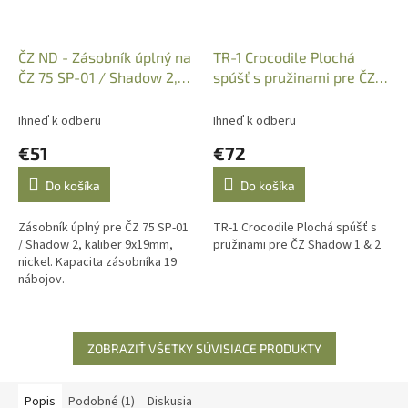
ČZ ND - Zásobník úplný na
TR-1 Crocodile Plochá
ČZ 75 SP-01 / Shadow 2,
spúšť s pružinami pre ČZ
9x19mm, nickel, 19-r
Shadow 1 & 2
Ihneď k odberu
Ihneď k odberu
€51
€72
Do košíka
Do košíka
Zásobník úplný pre ČZ 75 SP-01
TR-1 Crocodile Plochá spúšť s
/ Shadow 2, kaliber 9x19mm,
pružinami pre ČZ Shadow 1 & 2
nickel. Kapacita zásobníka 19
nábojov.
ZOBRAZIŤ VŠETKY SÚVISIACE PRODUKTY
Popis
Podobné (1)
Diskusia