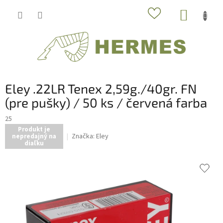
Prejsť
NÁKUP
na
obsah
KOŠÍK
Eley .22LR Tenex 2,59g./40gr. FN
(pre pušky) / 50 ks / červená farba
25
Produkt je
Značka:
Eley
nepredajný na
diaľku