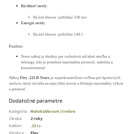
Rýchlosť strely
:
Na ústí hlavne: približne 330 m/s
Energie strely
:
Na ústí hlavne: približne 140 J
Použitie:
Tento náboj je ideálny pre vrcholovú súťažnú streľbu a
tréningy, kde je potrebná maximálna presnosť, stabilita a
konzistentnosť.
Náboj
Eley .22LR Tenex
je neprekonateľnou voľbou pre športových
strelcov, ktorí súťažia na najvyššej úrovni a hľadajú maximálny výkon
a presnosť.
Dodatočné parametre
Kategória
:
Malokalibrové strelivo
Záruka
:
2 roky
Kaliber
:
.22 Lr.
Výrobca
:
Eley