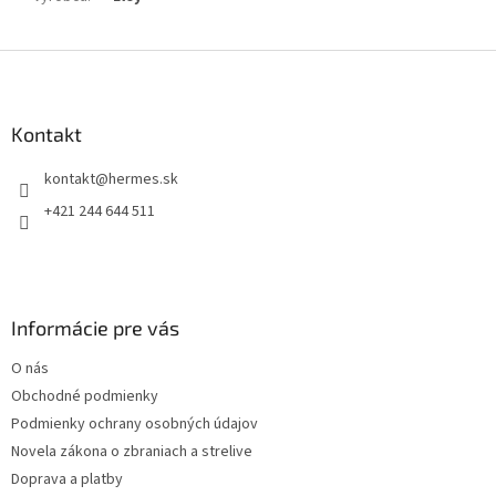
Z
á
p
ä
Kontakt
t
kontakt
@
hermes.sk
i
e
+421 244 644 511
Informácie pre vás
O nás
Obchodné podmienky
Podmienky ochrany osobných údajov
Novela zákona o zbraniach a strelive
Doprava a platby