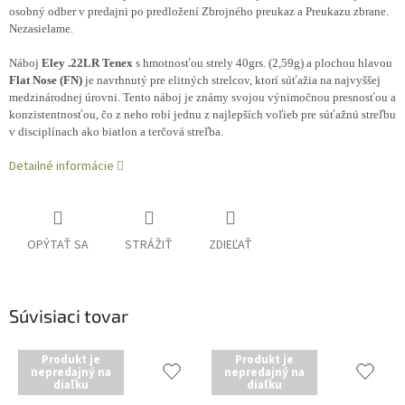
osobný odber v predajni po predložení Zbrojného preukaz a Preukazu zbrane.
Nezasielame.
Náboj
Eley .22LR Tenex
s hmotnosťou strely 40grs. (2,59g) a plochou hlavou
Flat Nose (FN)
je navrhnutý pre elitných strelcov, ktorí súťažia na najvyššej
medzinárodnej úrovni. Tento náboj je známy svojou výnimočnou presnosťou a
konzistentnosťou, čo z neho robí jednu z najlepších voľieb pre súťažnú streľbu
v disciplínach ako biatlon a terčová streľba.
Detailné informácie
OPÝTAŤ SA
STRÁŽIŤ
ZDIEĽAŤ
Súvisiaci tovar
Produkt je
Produkt je
nepredajný na
nepredajný na
diaľku
diaľku