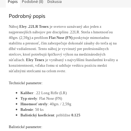
Popis
Podobné (8)
Diskusia
Podrobný popis
Náboj
Eley .22LR Tenex
je svetovo uznávaný ako jeden z
najpresnejších nábojov pre disciplínu .22LR. Strela s hmotnosťou
40grs. (2,59g) a profilom
Flat Nose (FN)
poskytuje mimoriadnu
stabilitu a presnosť, čím zabezpečuje dokonalé zásahy do terča aj na
dlhé vzdialenosti. Tento náboj je vyvinutý pre profesionálnych
strelcov, ktorí potrebujú špičkový výkon na medzinárodných
súťažiach.
Eley Tenex
je vyrábaný s najvyššími štandardmi kvality a
konzistentnosti, vďaka čomu si udržuje vedúcu pozíciu medzi
súťažnými strelcami na celom svete.
Technické parametre:
Kaliber
: .22 Long Rifle (LR)
Typ strely
: Flat Nose (FN)
Hmotnosť strely
: 40grs. / 2,59g
Balenie
: 50 ks
Balistický koeficient
: približne
0.125
Balistické parametre: