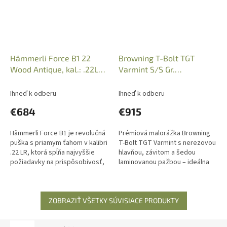
Hämmerli Force B1 22
Browning T-Bolt TGT
Wood Antique, kal.: .22LR,
Varmint S/S Gr.
16,1", 10r., 580.02.10
Lamin.Thr.,.22LR, 19",
025224202
Ihneď k odberu
Ihneď k odberu
€684
€915
Hämmerli Force B1 je revolučná
Prémiová malorážka Browning
puška s priamym ťahom v kalibri
T-Bolt TGT Varmint s nerezovou
.22 LR, ktorá spĺňa najvyššie
hlavňou, závitom a šedou
požiadavky na prispôsobivosť,
laminovanou pažbou – ideálna
všestrannosť a presnosť. Iba
pre náročných športových
osobný odber v predajni...
strelcov aj poľovníkov. Iba
osobný...
ZOBRAZIŤ VŠETKY SÚVISIACE PRODUKTY