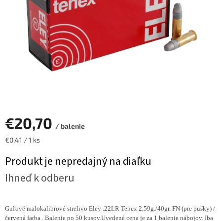
€20,70
/ balenie
Jednotková
€0,41 / 1 ks
cena:
Produkt je nepredajný na diaľku
Ihneď k odberu
Guľové malokalibrové strelivo Eley .22LR Tenex 2,59g./40gr. FN (pre pušky) /
červená farba . Balenie po 50 kusov.Uvedené cena je za 1 balenie nábojov. Iba