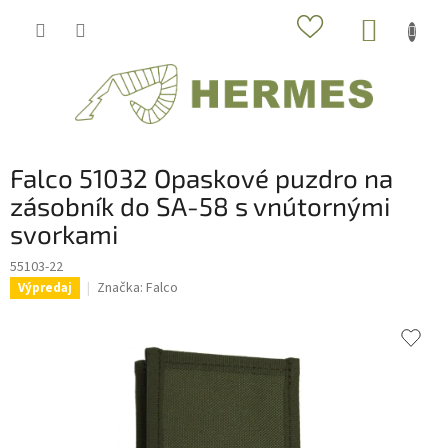
Prejsť
NÁKUP
na
obsah
KOŠÍK
Falco 51032 Opaskové puzdro na
zásobník do SA-58 s vnútornými
svorkami
55103-22
Značka:
Falco
Výpredaj