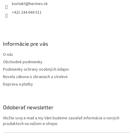
kontakt
@
hermes.sk
i
e
+421 244 644 511
Informácie pre vás
O nás
Obchodné podmienky
Podmienky ochrany osobných údajov
Novela zákona o zbraniach a strelive
Doprava a platby
Odoberať newsletter
Vložte svoj e-mail a my Vám budeme zasielať informácie o nových
produktoch na našom e-shope.