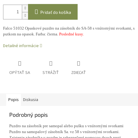
Pridať do košíka
Falco 51032 Opaskové puzdro na zásobník do SA-58 s vnútornými svorkami, s
putkom na opasok. Farba: čierna.
Posledné kusy.
Detailné informácie
OPÝTAŤ SA
STRÁŽIŤ
ZDIEĽAŤ
Popis
Diskusia
Podrobný popis
Puzdro na zásobník pre samopal alebo pušku s vnútornými svorkami
Puzdro na samopalový zásobník Sa. vz 58 s vnútornými svorkami.
Zaistenie zásobníka v puzdre je zabezpečené pomocou dvoch proti