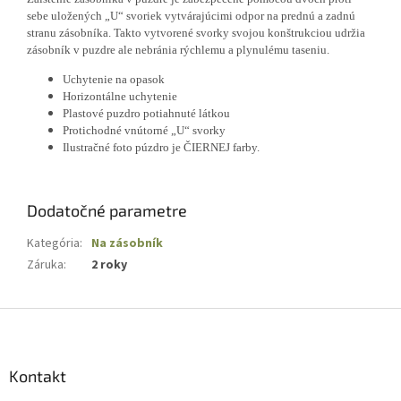
sebe uložených „U“ svoriek vytvárajúcimi odpor na prednú a zadnú
stranu zásobníka. Takto vytvorené svorky svojou konštrukciou udržia
zásobník v puzdre ale nebránia rýchlemu a plynulému taseniu.
Uchytenie na opasok
Horizontálne uchytenie
Plastové puzdro potiahnuté látkou
Protichodné vnútorné „U“ svorky
Ilustračné foto púzdro je ČIERNEJ farby.
Dodatočné parametre
Kategória
:
Na zásobník
Záruka
:
2 roky
Z
á
p
ä
Kontakt
t