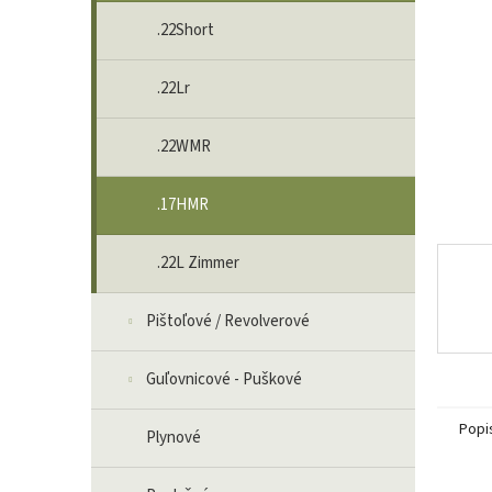
.22Short
.22Lr
.22WMR
.17HMR
.22L Zimmer
Pištoľové / Revolverové
Guľovnicové - Puškové
Popi
Plynové