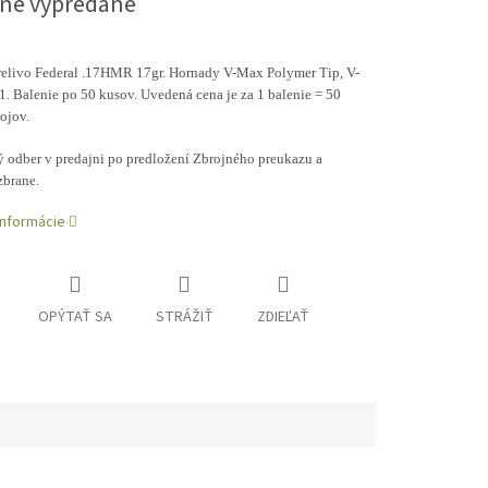
ne vypredané
relivo Federal .17HMR 17gr. Hornady V-Max Polymer Tip, V-
. Balenie po 50 kusov. Uvedená cena je za 1 balenie = 50
ojov.
 odber v predajni po predložení Zbrojného preukazu a
zbrane.
informácie
OPÝTAŤ SA
STRÁŽIŤ
ZDIEĽAŤ