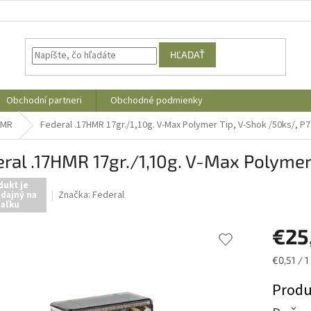
HĽADAŤ
Obchodní partneri
Obchodné podmienky
HMR
Federal .17HMR 17gr./1,10g. V-Max Polymer Tip, V-Shok /50ks/, P
ral .17HMR 17gr./1,10g. V-Max Polymer
dukt je
Značka:
Federal
dajný na
iaľku
€25
Jednotk
€0,51 / 1
cena:
Produ