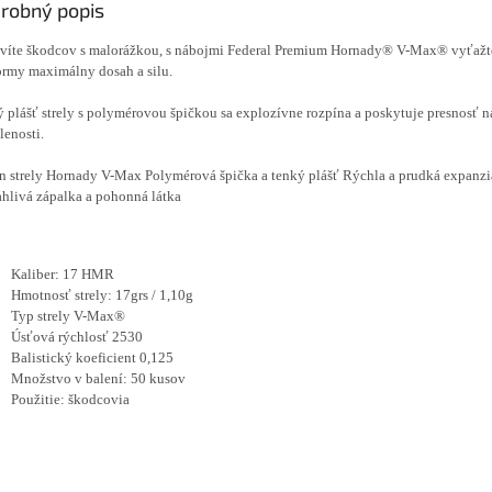
robný popis
víte škodcov s malorážkou, s nábojmi Federal Premium Hornady® V-Max® vyťažt
ormy maximálny dosah a silu.
 plášť strely s polymérovou špičkou sa explozívne rozpína ​​a poskytuje presnosť n
lenosti.
jn strely Hornady V-Max Polymérová špička a tenký plášť Rýchla a prudká expanzia
hlivá zápalka a pohonná látka
Kaliber: 17 HMR
Hmotnosť strely: 17grs / 1,10g
Typ strely V-Max®
Úsťová rýchlosť 2530
Balistický koeficient 0,125
Množstvo v balení: 50 kusov
Použitie: škodcovia