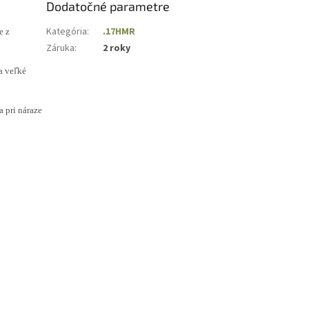
Dodatočné parametre
Kategória
:
.17HMR
e z
Záruka
:
2 roky
a veľké
 pri náraze