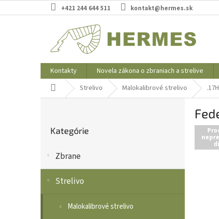
Prejsť
+421 244 644 511
kontakt@hermes.sk
na
obsah
Kontakty
Novela zákona o zbraniach a strelive
Domov
Strelivo
Malokalibrové strelivo
.17
B
Fede
o
Preskočiť
č
Kategórie
kategórie
Pro
n
nepre
d
ý
Zbrane
p
a
n
Strelivo
e
l
Malokalibrové strelivo