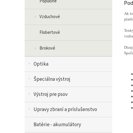
Poplašné
Pod
Ak lo
Vzduchové
platf
Tenký
Flobertové
vzdia
D
iza
Brokové
Spoľa
Optika
Špeciálna výstroj
Výstroj pre psov
Upravy zbraní a príslušenstvo
Batérie - akumulátory