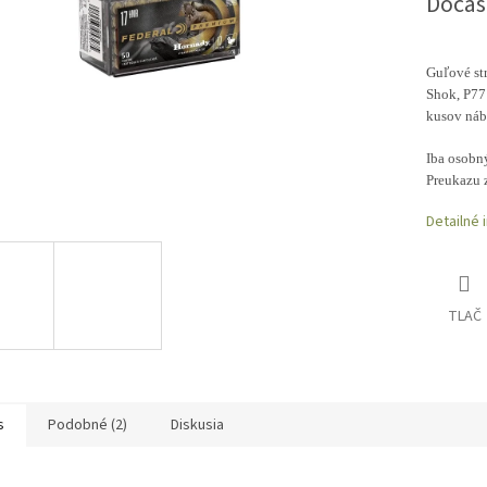
Dočas
Guľové st
Shok, P771
kusov náb
I
ba osobný
Preukazu 
Detailné 
TLAČ
s
Podobné (2)
Diskusia