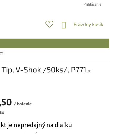
Prihlásenie
NÁKUPNÝ
Prázdny košík
KOŠÍK
771
 Tip, V-Shok /50ks/, P771
26
,50
/ balenie
ová
 ks
kt je nepredajný na diaľku