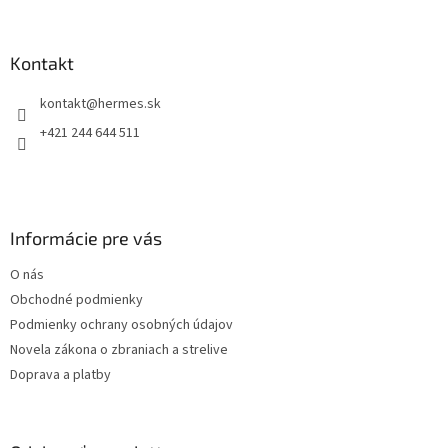
á
p
ä
Kontakt
t
kontakt
@
hermes.sk
i
e
+421 244 644 511
Informácie pre vás
O nás
Obchodné podmienky
Podmienky ochrany osobných údajov
Novela zákona o zbraniach a strelive
Doprava a platby