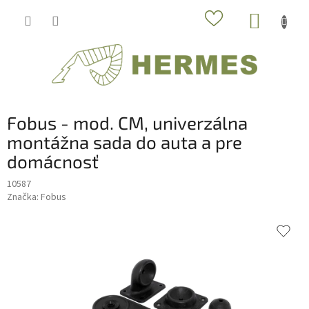
Prejsť
NÁKUP
na
obsah
KOŠÍK
Fobus - mod. CM, univerzálna
montážna sada do auta a pre
domácnosť
10587
Značka:
Fobus