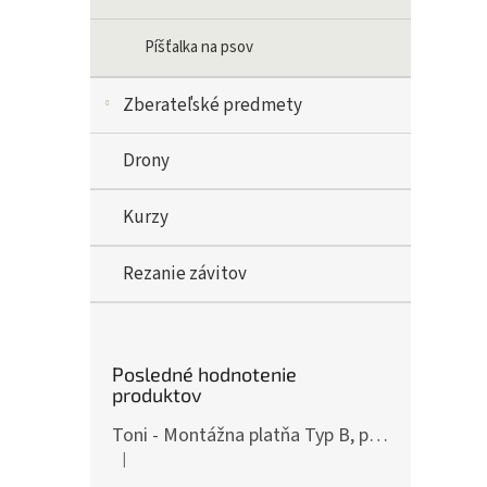
Píšťalka na psov
Zberateľské predmety
Drony
Kurzy
Rezanie závitov
Posledné hodnotenie
produktov
Toni - Montážna platňa Typ B, pre ČZ P-10, Art.: OPXCZP10B
|
Hodnotenie produktu je 5 z 5 hviezdičiek.