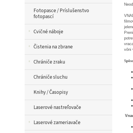
Neod
Fotopasce / Príslušenstvo
fotopascí
VNAD
filmo
jelen
Cvičné náboje
Preni
potre
vraca
Čistenia na zbrane
vôni
Spôso
Chrániče zraku
Chrániče sluchu
Knihy / Časopisy
Laserové nastreľovače
Vna
Laserové zameriavače