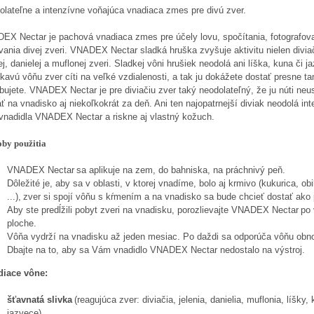
olateľne a intenzívne voňajúca vnadiaca zmes pre divú zver.
EX Nectar je pachová vnadiaca zmes pre účely lovu, spočítania, fotografov
vania divej zveri. VNADEX Nectar sladká hruška zvyšuje aktivitu nielen diviač
ej, danielej a muflonej zveri. Sladkej vôni hrušiek neodolá ani líška, kuna či j
kavú vôňu zver cíti na veľké vzdialenosti, a tak ju dokážete dostať presne 
bujete. VNADEX Nectar je pre diviačiu zver taký neodolateľný, že ju núti neu
ť na vnadisko aj niekoľkokrát za deň. Ani ten najopatrnejší diviak neodolá int
 vnadidla VNADEX Nectar a riskne aj vlastný kožuch.
by použitia
VNADEX Nectar
sa aplikuje na zem, do bahniska, na práchnivý peň.
Dôležité je, aby sa v oblasti, v ktorej vnadíme, bolo aj krmivo
(kukurica, obi
...),
zver si spojí vôňu s kŕmením a na vnadisko sa bude chcieť dostať ako 
Aby ste predĺžili pobyt zveri na vnadisku, porozlievajte
VNADEX Nectar
po 
ploche.
Vôňa vydrží na vnadisku až jeden mesiac. Po daždi sa odporúča vôňu obno
Dbajte na to, aby sa Vám vnadidlo VNADEX Nectar nedostalo na výstroj.
diace vône:
šťavnatá slivka
(reagujúca zver: diviačia, jelenia, danielia, muflonia, líšky, 
jazvece)