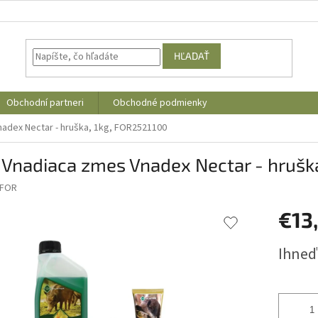
HĽADAŤ
Obchodní partneri
Obchodné podmienky
adex Nectar - hruška, 1kg, FOR2521100
Vnadiaca zmes Vnadex Nectar - hrušk
FOR
€13
Jednotk
Ihneď
cena: