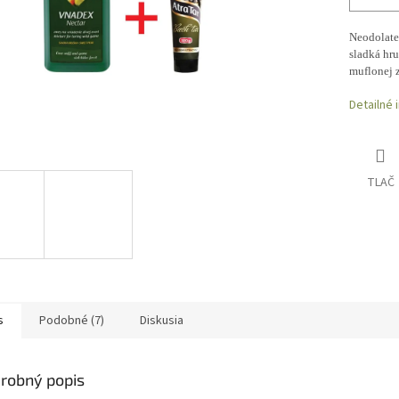
Neodolateľ
sladká hru
muflonej z
Detailné 
TLAČ
s
Podobné (7)
Diskusia
robný popis