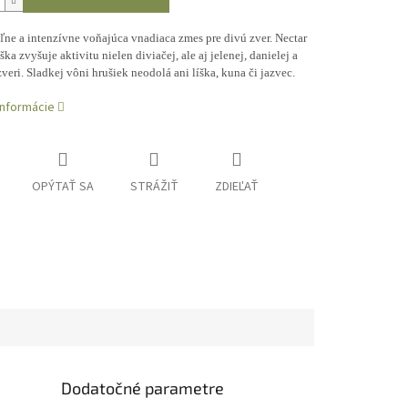
ne a intenzívne voňajúca vnadiaca zmes pre divú zver. Nectar
ška zvyšuje aktivitu nielen diviačej, ale aj jelenej, danielej a
veri. Sladkej vôni hrušiek neodolá ani líška, kuna či jazvec.
informácie
OPÝTAŤ SA
STRÁŽIŤ
ZDIEĽAŤ
Dodatočné parametre