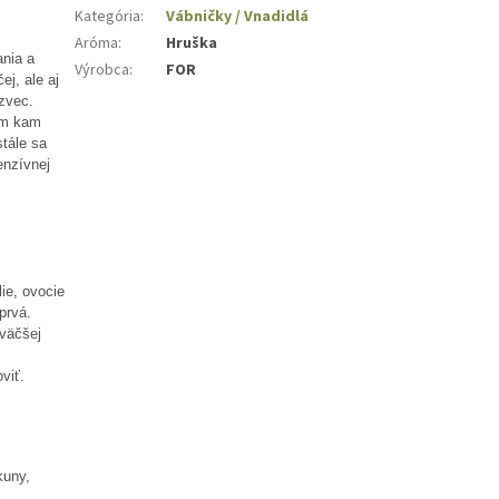
Kategória
:
Vábničky / Vnadidlá
Aróma
:
Hruška
ania a
Výrobca
:
FOR
ej, ale aj
azvec.
tam kam
stále sa
enzívnej
lie, ovocie
prvá.
väčšej
viť.
kuny,