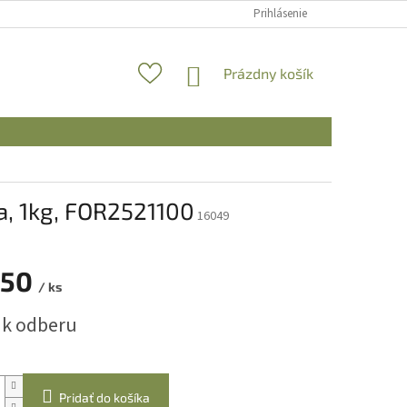
Prihlásenie
NÁKUPNÝ
Prázdny košík
KOŠÍK
a, 1kg, FOR2521100
16049
,50
/ ks
ová
 k odberu
Pridať do košíka