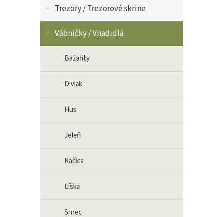
Trezory / Trezorové skrine
Vábničky / Vnadidlá
Bažanty
Diviak
Hus
Jeleň
Kačica
Líška
Srnec