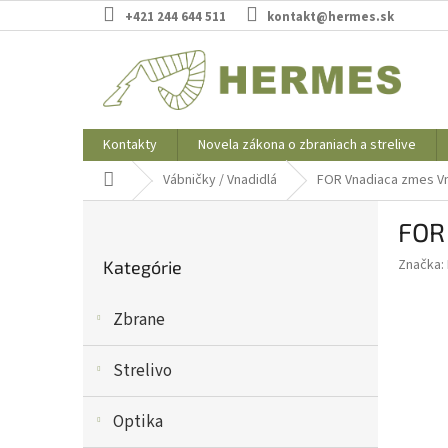
Prejsť
+421 244 644 511
kontakt@hermes.sk
na
obsah
Kontakty
Novela zákona o zbraniach a strelive
Domov
Vábničky / Vnadidlá
FOR Vnadiaca zmes Vn
B
FOR 
o
Preskočiť
č
Značka:
Kategórie
kategórie
n
ý
Zbrane
p
a
n
Strelivo
e
l
Optika