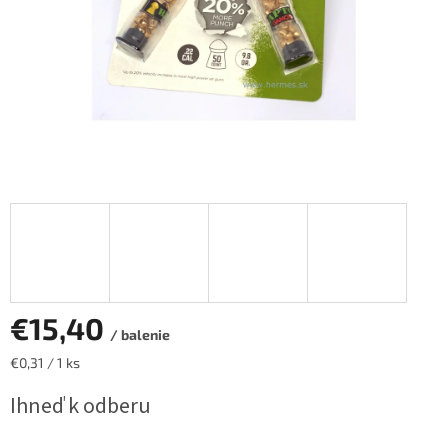
€15,40
/ balenie
Jednotková
€0,31 / 1 ks
cena:
Ihneď k odberu