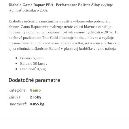
Diabolo Gamo Raptor PBA -
Performance Balistic Alloy
zvyšuje
rýchlosť prieniku o 20%.
Diabolky určené pre maximálne využitie výkonového potenciálu
zbrane.
Gamo Raptor minimalizuje trenie vnútri hlavne a zaručuje
minimálny odpor vo vonkajšom prostredí - nárast rýchlosti o 20 %. 18
karátové pozláteneie True Gold eliminuje koróziu hlavne a zvyšuje
presnosť výstrelu. Sú vhodné na terčovú streľbu, rekreačnú streľbu ako
aj na elimináciu škodcov. Balené v plastovej krabičke v tvare náboja.
Priemer 5,5mm
Balenie 50 kusov
Hmotnosť 0,63g
Dodatočné parametre
Kategória
:
Gamo
Záruka
:
2 roky
Hmotnosť
:
0.055 kg
Z
á