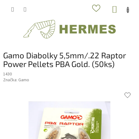
Prejsť
NÁKUP
na
obsah
KOŠÍK
Gamo Diabolky 5,5mm/.22 Raptor
Power Pellets PBA Gold. (50ks)
1430
Značka:
Gamo