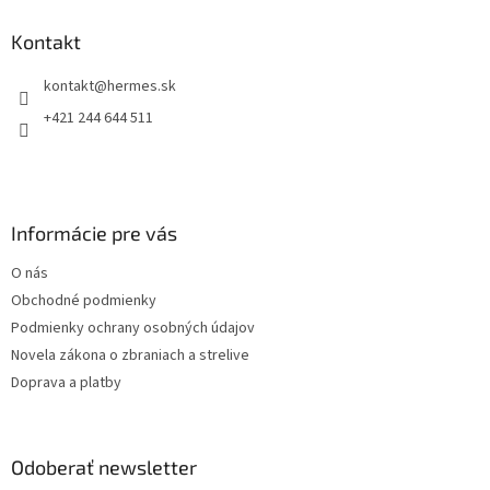
p
ä
Kontakt
t
kontakt
@
hermes.sk
i
e
+421 244 644 511
Informácie pre vás
O nás
Obchodné podmienky
Podmienky ochrany osobných údajov
Novela zákona o zbraniach a strelive
Doprava a platby
Odoberať newsletter