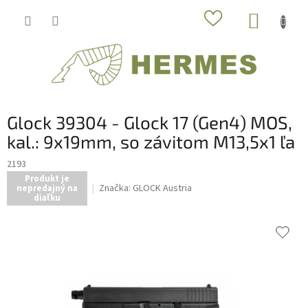
Prejsť
NÁKUP
na
obsah
KOŠÍK
Glock 39304 - Glock 17 (Gen4) MOS,
kal.: 9x19mm, so závitom M13,5x1 ľa
2193
Produkt je
Značka:
GLOCK Austria
nepredajný na
diaľku