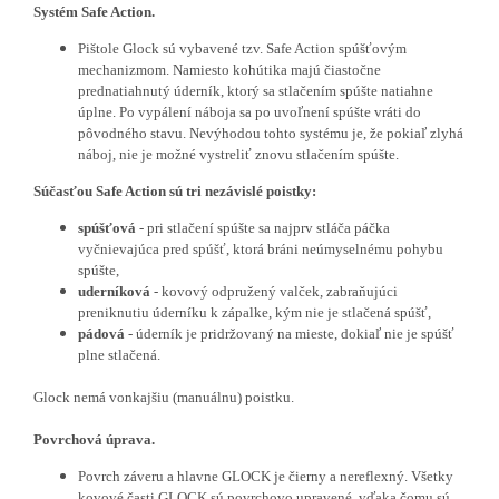
Systém Safe Action.
Pištole Glock sú vybavené tzv.
Safe Action
spúšťovým
mechanizmom. Namiesto kohútika majú čiastočne
prednatiahnutý úderník, ktorý sa stlačením spúšte natiahne
úplne. Po vypálení náboja sa po uvoľnení spúšte vráti do
pôvodného stavu. Nevýhodou tohto systému je, že pokiaľ zlyhá
náboj, nie je možné vystreliť znovu stlačením spúšte.
Súčasťou Safe Action sú tri nezávislé poistky:
spúšťová
- pri stlačení spúšte sa najprv stláča páčka
vyčnievajúca pred spúšť, ktorá bráni neúmyselnému pohybu
spúšte,
uderníková
- kovový odpružený valček, zabraňujúci
preniknutiu úderníku k zápalke, kým nie je stlačená spúšť,
pádová
- úderník je pridržovaný na mieste, dokiaľ nie je spúšť
plne stlačená.
Glock nemá vonkajšiu (manuálnu) poistku.
Povrchová úprava.
Povrch záveru a hlavne GLOCK je čierny a nereflexný. Všetky
kovové časti GLOCK sú povrchovo upravené, vďaka čomu sú