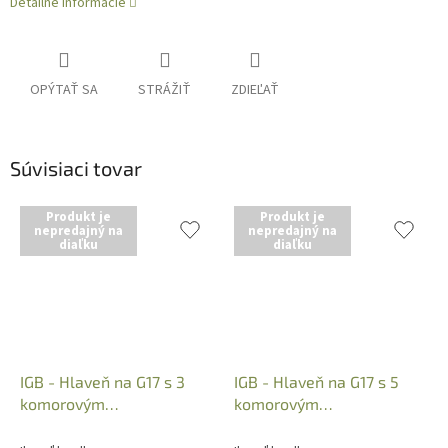
Detailné informácie
OPÝTAŤ SA
STRÁŽIŤ
ZDIEĽAŤ
Súvisiaci tovar
Produkt je
Produkt je
nepredajný na
nepredajný na
diaľku
diaľku
IGB - Hlaveň na G17 s 3
IGB - Hlaveň na G17 s 5
komorovým
komorovým
kompenzátorom, kal.:
kompenzátorom, kal.:
9x19mm, 132mm,
9x19mm, 142mm,