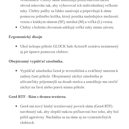
obvod rukoväte tak, aby vyhovoval ich individuálnej veľkosti
ruky.
Chrbty pažby sa ľahko nasúvajú a pripevňujú k rámu
pomocou jediného kolíka, ktorý ponúka nasledujúce možnosti:
verzia s krátkym rámom (SF), stredná (M) a veľká (L) verzia.
Chrbty s bobrím chvostom udržujú veľké ruky mimo záveru.
Ergonomický dizajn
Uhol úchopu pištole GLOCK Safe Action® zostáva nezmenený
aj pri úprave pomocou chrbtov.
Obojstranný vypúšťač zásobníka.
Vypúšťač zásobníka Gen4 je reverzibilná a zväčšený smerom k
zadnej časti pištole. Obojstranný záchyt zásobníka je
užívateľsky príjemnejší na dosah strelca a umožňuje mu otočiť
záchyt na ľavú alebo pravú stranu pištole.
Gen4 RTF - Rám s drsnou textúrou.
Gen4 má nový hrubý textúrovaný povrch rámu (Gen4 RTF)
navrhnutý tak, aby zlepšil trakciu priľnavosti bez toho, aby bol
príliš agresívny. Nachádza sa na ráme aj na vymeniteľných
chrbtoch.