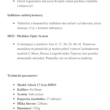
Glock 4 generácie má novú dvojitú vratnú pružinu a hrubšiu
vodiacu tyč.
Indikátor nabitej komory.
Viditeľný a hmatateľný indikátor ako súčasť vyťahovača, ktorý
ukazuje, či je v komore nábojnica.
MOS - Modular Optic System
Je dostupný u modelov Gen 4: 17, 34, 35, 40, 41. Pomocou
montážnych platničiek je možné pištoľ vybaviť kolimátorom
značiek C-More, Docter, Leupold alebo Trijicon, bez potreby
demontáže mieridiel. Platničky nie sú súčasťou dodávky.
Technické parametre:
Model: Glock 17 Gen 4MOS
Kaliber:
9x19mm
Systém
: Safe action
Kapacita zásobníka:
17 nábojov
Dĺžka hlavne:
128mm
Hmotnosť:
705g