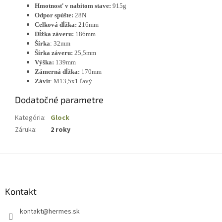
Hmotnosť v nabitom stave:
915g
Odpor spúšte:
28N
Celková dĺžka:
216mm
Dĺžka záveru:
186mm
Šírka
: 32mm
Šírka záveru:
25,5mm
Výška:
139mm
Zámerná dĺžka:
170mm
Závit
: M13,5x1 ľavý
Dodatočné parametre
Kategória
:
Glock
Záruka
:
2 roky
Z
á
p
ä
Kontakt
t
kontakt
@
hermes.sk
i