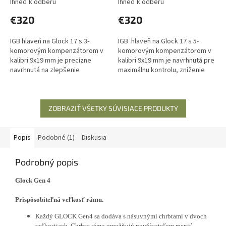
Ihneď k odberu
Ihneď k odberu
3MS17919
5MS17919
€320
€320
IGB hlaveň na Glock 17 s 3-
IGB hlaveň na Glock 17 s 5-
komorovým kompenzátorom v
komorovým kompenzátorom v
kalibri 9x19 mm je precízne
kalibri 9x19 mm je navrhnutá pre
navrhnutá na zlepšenie
maximálnu kontrolu, zníženie
presnosti, redukciu spätného
spätného rázu a optimálnu
rázu a zlepšenie ovládateľnosti
presnosť. S dĺžkou hlavne 142...
zbrane....
ZOBRAZIŤ VŠETKY SÚVISIACE PRODUKTY
Popis
Podobné (1)
Diskusia
Podrobný popis
Glock Gen 4
Prispôsobiteľná veľkosť rámu.
Každý GLOCK Gen4 sa dodáva s násuvnými chrbtami v dvoch
veľkostiach. Chrbty rámu umožňujú používateľom meniť