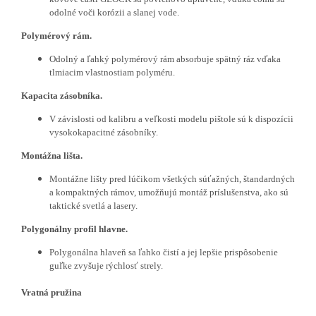
odolné voči korózii a slanej vode.
Polymérový rám.
Odolný a ľahký polymérový rám absorbuje spätný ráz vďaka
tlmiacim vlastnostiam polyméru.
Kapacita zásobníka.
V závislosti od kalibru a veľkosti modelu pištole sú k dispozícii
vysokokapacitné zásobníky.
Montážna lišta.
Montážne lišty pred lúčikom všetkých súťažných, štandardných
a kompaktných rámov, umožňujú montáž príslušenstva, ako sú
taktické svetlá a lasery.
Polygonálny profil hlavne.
Polygonálna hlaveň sa ľahko čistí a jej lepšie prispôsobenie
guľke zvyšuje rýchlosť strely.
Vratná pružina