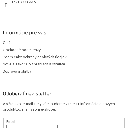
e
+421 244 644 511
Informácie pre vás
O nás
Obchodné podmienky
Podmienky ochrany osobných údajov
Novela zákona o zbraniach a strelive
Doprava a platby
Odoberať newsletter
Vložte svoj e-mail a my Vám budeme zasielať informácie o nových
produktoch na našom e-shope.
Email