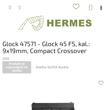
Prejsť
NÁKUP
na
obsah
KOŠÍK
Glock 47571 - Glock 45 FS, kal.:
9x19mm, Compact Crossover
2181
Produkt je
Značka:
GLOCK Austria
nepredajný na
diaľku