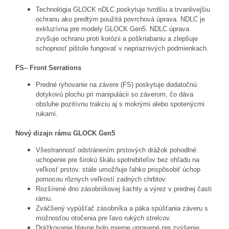
Technológia GLOCK nDLC poskytuje tvrdšiu a trvanlivejšiu
ochranu ako predtým použitá povrchová úprava. NDLC je
exkluzívna pre modely GLOCK Gen5. NDLC úprava
zvyšuje ochranu proti korózii a poškriabaniu a zlepšuje
schopnosť pištole fungovať v nepriaznivých podmienkach.
FS– Front Serrations
Predné ryhovanie na závere (FS) poskytuje dodatočnú
dotykovú plochu pri manipulácii so záverom, čo dáva
obsluhe pozitívnu trakciu aj s mokrými alebo spotenýcmi
rukami.
Nový dizajn rámu GLOCK Gen5
Všestrannosť odstránením prstových drážok pohodlné
uchopenie pre širokú škálu spotrebiteľov bez ohľadu na
veľkosť prstov.
stále umožňuje ľahko prispôsobiť úchop
pomocou rôznych veľkostí zadných chrbtov.
Rozšírené dno zásobníkovej šachty a výrez v prednej časti
rámu.
Zväčšený vypúšťač zásobníka a páka spúšťania záveru s
možnosťou otočenia pre ľavo rukých strelcov.
Drážkovanie hlavne bolo mierne upravené pre zvýšenie