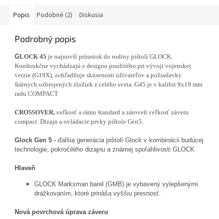
Popis
Podobné (2)
Diskusia
Podrobný popis
G
LOCK 45
je najnovší prírastok do rodiny pištolí GLOCK.
Konštrukčne vychádzajú z designu použitého pri vývoji vojenskej
verzie (G19X), zohľadňuje skúsenosti užívateľov a požiadavky
štátnych ozbrojených zložiek z celého sveta. G45 je v kalibri 9x19 mm
radu COMPACT
CROSSOVER,
veľkosť a rámu štandard a zároveň veľkosť záveru
compact.
Dizajn a ovládacie prvky pištole Gen5.
Glock Gen 5
-
ďalšia generácia pištolí Glock v kombinácii budúcej
technológie, pokročilého dizajnu a známej spoľahlivosti GLOCK
Hlaveň
GLOCK Marksman barel (GMB) je vybavený vylepšenými
drážkovaním, ktoré prináša vyššiu presnosť.
Nová povrchová úprava záveru