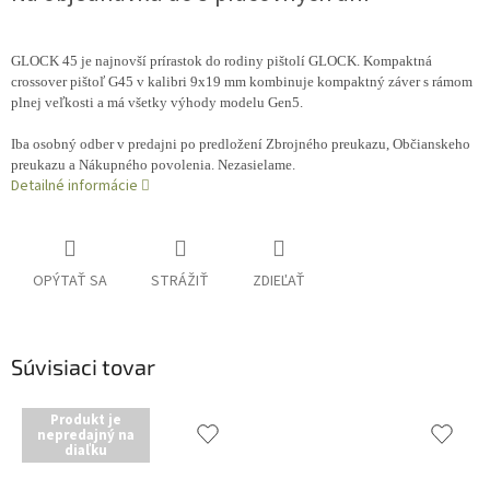
GLOCK 45 je najnovší prírastok do rodiny pištolí GLOCK. Kompaktná
crossover pištoľ G45 v kalibri 9x19 mm kombinuje kompaktný záver s rámom
plnej veľkosti a má všetky výhody modelu Gen5.
Iba osobný odber v predajni po predložení Zbrojného preukazu, Občianskeho
preukazu a Nákupného povolenia. Nezasielame.
Detailné informácie
OPÝTAŤ SA
STRÁŽIŤ
ZDIEĽAŤ
Súvisiaci tovar
Produkt je
nepredajný na
diaľku