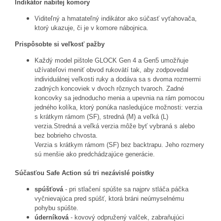
Indikátor nabitej komory
Viditeľný a hmatateľný indikátor ako súčasť vyťahovača,
ktorý ukazuje, či je v komore nábojnica.
Prispôsobte si veľkosť pažby
Každý model pištole GLOCK Gen 4 a Gen5 umožňuje
užívateľovi meniť obvod rukovätí tak, aby zodpovedal
individuálnej veľkosti ruky a dodáva sa s dvoma rozmermi
zadných koncoviek v dvoch rôznych tvaroch. Zadné
koncovky sa jednoducho menia a upevnia na rám pomocou
jedného kolíka, ktorý ponúka nasledujúce možnosti: verzia
s krátkym rámom (SF), stredná (M) a veľká (L)
verzia.Stredná a veľká verzia môže byť vybraná s alebo
bez bobrieho chvosta.
Verzia s krátkym rámom (SF) bez backtrapu. Jeho rozmery
sú menšie ako predchádzajúce generácie.
Súčasťou Safe Action sú tri nezávislé poistky
spúšťová
- pri stlačení spúšte sa najprv stláča páčka
vyčnievajúca pred spúšť, ktorá bráni neúmyselnému
pohybu spúšte.
úderníková
- kovový odpružený valček, zabraňujúci