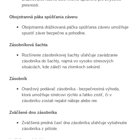
presnosti.
Obojstranná páka spúšťania záveru
Obojstranná drážkovaná páčka spúšťania záveru umožňuje
spustiť záver bezpečne a pohodlne.
Zásobníková šachta
Rozšírenie zásobníkovej šachty uľahčuje zavádzanie
zásobníka do šachty, najmä vo vysoko stresových
situáciách, kde záleží na zlomkoch sekúnd.
Zásobník
Oranžový podávač zásobníka - bezpečnostná výhoda,
ktorá umožňuje strelcovi rýchlo a ľahko zistiť, či v
zásobníku zostali nejaké náboje alebo nie.
Zväčšené dno zásobníka
Zväčšená predná časť dna zásobníka uľahčuje vytiahnutie
zásobníka z pištole.