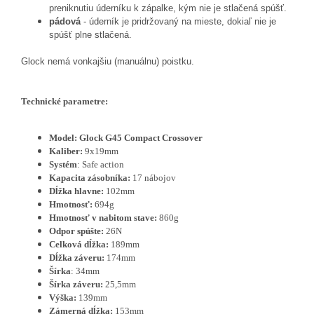
preniknutiu úderníku k zápalke, kým nie je stlačená spúšť.
pádová
- úderník je pridržovaný na mieste, dokiaľ nie je
spúšť plne stlačená.
Glock nemá vonkajšiu (manuálnu) poistku.
Technické parametre:
Model: Glock G45 Compact Crossover
Kaliber:
9x19mm
Systém
: Safe action
Kapacita zásobníka:
17 nábojov
Dĺžka hlavne:
102mm
Hmotnosť:
694g
Hmotnosť v nabitom stave:
860g
Odpor spúšte:
26N
Celková dĺžka:
189mm
Dĺžka záveru:
174mm
Šírka
: 34mm
Šírka záveru:
25,5mm
Výška:
139mm
Zámerná dĺžka:
153mm