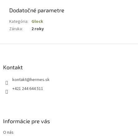
Dodatočné parametre
Kategória
:
Glock
Záruka
:
2 roky
Z
á
p
ä
Kontakt
t
kontakt
@
hermes.sk
i
e
+421 244 644 511
Informácie pre vás
O nás