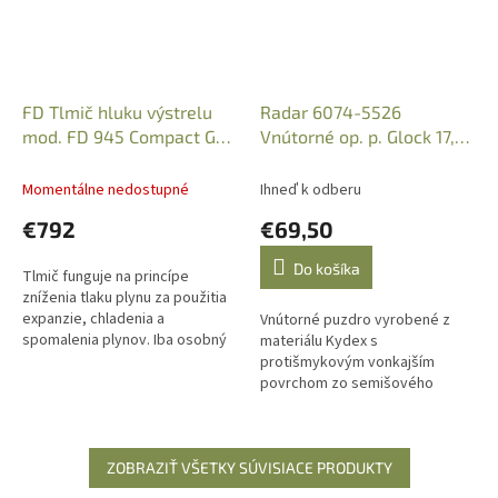
FD Tlmič hluku výstrelu
Radar 6074-5526
mod. FD 945 Compact G45
Vnútorné op. p. Glock 17,
Gen.5, Black
Kydex + Microfiber DX
Black
Momentálne nedostupné
Ihneď k odberu
€792
€69,50
Do košíka
Tlmič funguje na princípe
zníženia tlaku plynu za použitia
expanzie, chladenia a
Vnútorné puzdro vyrobené z
spomalenia plynov. Iba osobný
materiálu Kydex s
odber v predajni po predložení
protišmykovým vonkajším
Zbrojného preukazu,
povrchom zo semišového
Občianskeho...
mikrovlákna a ponúka
prispôsobiteľné nastavenie
výšky a uhla. Zaručená
bezpečnosť...
ZOBRAZIŤ VŠETKY SÚVISIACE PRODUKTY