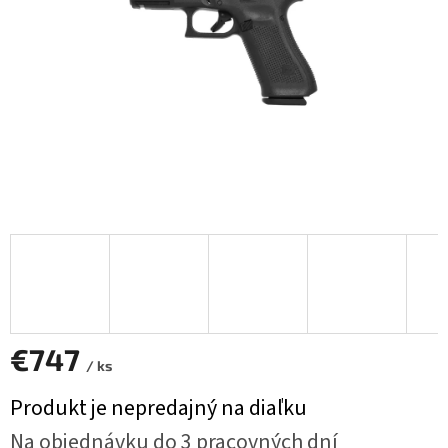
€747
/ ks
Jednotková
Produkt je nepredajný na diaľku
cena:
Na objednávku do 3 pracovných dní