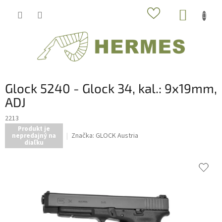
Prejsť
NÁKUP
na
obsah
KOŠÍK
Glock 5240 - Glock 34, kal.: 9x19mm,
ADJ
2213
Produkt je
Značka:
GLOCK Austria
nepredajný na
diaľku