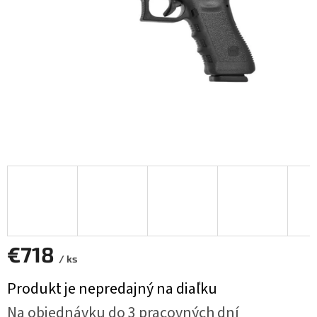
€718
/ ks
Jednotková
Produkt je nepredajný na diaľku
cena:
Na objednávku do 3 pracovných dní