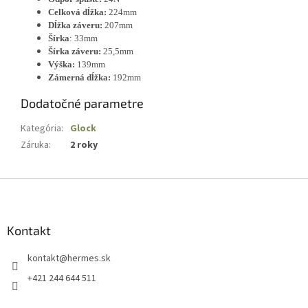
Celková dĺžka:
224mm
Dĺžka záveru:
207mm
Šírka
: 33mm
Šírka záveru:
25,5mm
Výška:
139mm
Zámerná dĺžka:
192mm
Dodatočné parametre
Kategória
:
Glock
Záruka
:
2 roky
Z
á
p
ä
Kontakt
t
kontakt
@
hermes.sk
i
e
+421 244 644 511