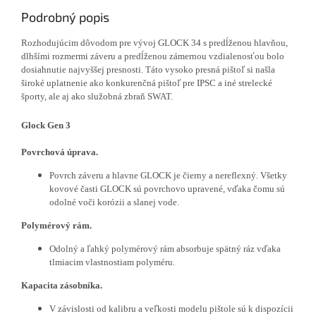
Podrobný popis
Rozhodujúcim dôvodom pre vývoj GLOCK 34 s predĺženou hlavňou,
dlhšími rozmermi záveru a predĺženou zámernou vzdialenosťou bolo
dosiahnutie najvyššej presnosti.
Táto vysoko presná pištoľ si našla
široké uplatnenie ako konkurenčná pištoľ pre IPSC a iné strelecké
športy, ale aj ako služobná zbraň SWAT.
Glock Gen 3
Povrchová úprava.
Povrch záveru a hlavne GLOCK je čierny a nereflexný. Všetky
kovové časti GLOCK sú povrchovo upravené, vďaka čomu sú
odolné voči korózii a slanej vode.
Polymérový rám.
Odolný a ľahký polymérový rám absorbuje spätný ráz vďaka
tlmiacim vlastnostiam polyméru.
Kapacita zásobníka.
V závislosti od kalibru a veľkosti modelu pištole sú k dispozícii