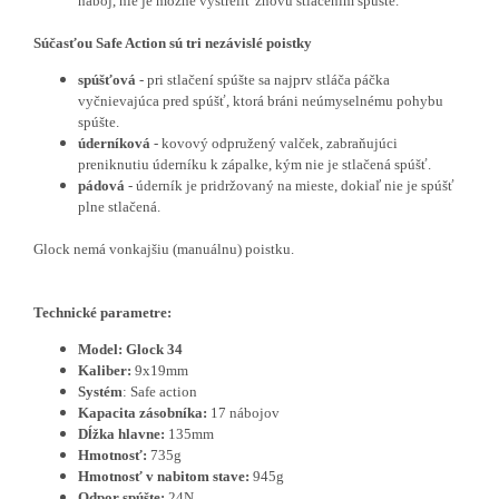
náboj, nie je možné vystreliť znovu stlačením spúšte.
Súčasťou Safe Action sú tri nezávislé poistky
spúšťová
- pri stlačení spúšte sa najprv stláča páčka
vyčnievajúca pred spúšť, ktorá bráni neúmyselnému pohybu
spúšte.
úderníková
- kovový odpružený valček, zabraňujúci
preniknutiu úderníku k zápalke, kým nie je stlačená spúšť.
pádová
- úderník je pridržovaný na mieste, dokiaľ nie je spúšť
plne stlačená.
Glock nemá vonkajšiu (manuálnu) poistku.
Technické parametre:
Model: Glock 34
Kaliber:
9x19mm
Systém
: Safe action
Kapacita zásobníka:
17 nábojov
Dĺžka hlavne:
135mm
Hmotnosť:
735g
Hmotnosť v nabitom stave:
945g
Odpor spúšte:
24N