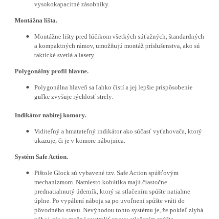
vysokokapacitné zásobníky.
Montážna lišta.
Montážne lišty pred lúčikom všetkých súťažných, štandardných
a kompaktných rámov, umožňujú montáž príslušenstva, ako sú
taktické svetlá a lasery.
Polygonálny profil hlavne.
Polygonálna hlaveň sa ľahko čistí a jej lepšie prispôsobenie
guľke zvyšuje rýchlosť strely.
Indikátor nabitej komory.
Viditeľný a hmatateľný indikátor ako súčasť vyťahovača, ktorý
ukazuje, či je v komore nábojnica.
Systém Safe Action.
Pištole Glock sú vybavené tzv. Safe Action spúšťovým
mechanizmom. Namiesto kohútika majú čiastočne
prednatiahnutý úderník, ktorý sa stlačením spúšte natiahne
úplne. Po vypálení náboja sa po uvoľnení spúšte vráti do
pôvodného stavu. Nevýhodou tohto systému je, že pokiaľ zlyhá