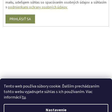
mailu, udeľujem súhlas so spacúvaním osobných údajov a súhlasím
s
podmienkami ochrany osobných údajov
PRIHLÁSIŤ SA
Tento web používa súbory cookie. Ďalším prechádzaním
tohto webu vyjadrujete súhlas s ich používaním. Viac
informácií
tu
.
Nastavenie
Vytvoril Shoptet