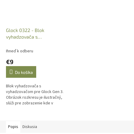
Glock 0322 - Blok
vyhadzovača s
vyhadzovačom 9mm (Gen
3)
Ihneď k odberu
€9
Do košíka
Blok vyhadzovača s
vyhadzovačom pre Glock Gen 3.
Obrázok rozkresu je ilustračný,
slúži pre zobrazenie kde v
zbrani sa daná súčiastka
nachádza.
Popis
Diskusia