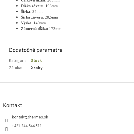
Celková dĺžka:
205mm
Dĺžka záveru:
193mm
Šírka
: 34mm
Šírka záveru:
28,5mm
Výška:
140mm
Zámerná dĺžka:
172mm
Dodatočné parametre
Kategória
:
Glock
Záruka
:
2 roky
Z
á
p
ä
Kontakt
t
kontakt
@
hermes.sk
i
e
+421 244 644 511