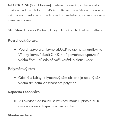
GLOCK 21SF (Short Frame)
predstavuje všetko, čo by sa dalo
očakávať od pištole kalibru 45 Auto. Konštrukcia SF znižuje obvod
rukoväte a ponúka väčšiu jednoduchosť ovládania, najmä strelcom s
menšími rukami.
SF = Short Frame
- Pre tých, ktorým Glock 21 bol veľký do dlane
Povrchová úprava.
Povrch záveru a hlavne GLOCK je čierny a nereflexný.
Všetky kovové časti GLOCK sú povrchovo upravené,
vďaka čomu sú odolné voči korózii a slanej vode.
Polymérový rám.
Odolný a ľahký polymérový rám absorbuje spätný ráz
vďaka tlmiacim vlastnostiam polyméru.
Kapacita zásobníka.
V závislosti od kalibru a veľkosti modelu pištole sú k
dispozícii veľkokapacitné zásobníky.
Montážna lišta.