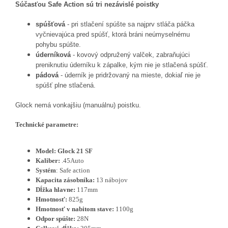
Súčasťou Safe Action sú tri nezávislé poistky
spúšťová
- pri stlačení spúšte sa najprv stláča páčka
vyčnievajúca pred spúšť, ktorá bráni neúmyselnému
pohybu spúšte.
úderníková
- kovový odpružený valček, zabraňujúci
preniknutiu úderníku k zápalke, kým nie je stlačená spúšť.
pádová
- úderník je pridržovaný na mieste, dokiaľ nie je
spúšť plne stlačená.
Glock nemá vonkajšiu (manuálnu) poistku.
Technické parametre:
Model: Glock 21 SF
Kaliber:
.45Auto
Systém
: Safe action
Kapacita zásobníka:
13 nábojov
Dĺžka hlavne:
117mm
Hmotnosť:
825g
Hmotnosť v nabitom stave:
1100g
Odpor spúšte:
28N