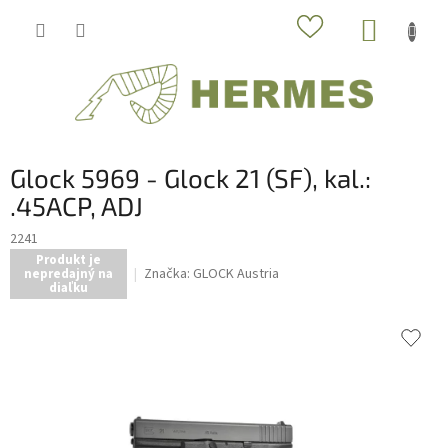
Prejsť
NÁKUP
na
obsah
KOŠÍK
Glock 5969 - Glock 21 (SF), kal.:
.45ACP, ADJ
2241
Produkt je
Značka:
GLOCK Austria
nepredajný na
diaľku