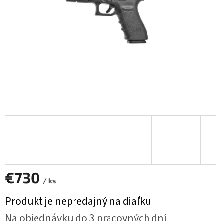
€730
/ ks
Jednotková
Produkt je nepredajný na diaľku
cena:
Na objednávku do 3 pracovných dní