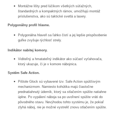
Montážne lišty pred lúčikom všetkých súťažných,
štandardných a kompaktných rámov, umožňujú montáž
príslušenstva, ako sú taktické svetlá a lasery.
Polygonálny profil hlavne.
Polygonálna hlaveň sa ľahko čistí a jej lepšie prispôsobenie
guľke zvyšuje rýchlosť strely.
Indikátor nabitej komory.
Viditeľný a hmatateľný indikátor ako súčasť vyťahovača,
ktorý ukazuje, či je v komore nábojnica.
Systém Safe Action.
Pištole Glock sú vybavené tzv. Safe Action spúšťovým
mechanizmom. Namiesto kohútika majú čiastočne
prednatiahnutý úderník, ktorý sa stlačením spúšte natiahne
úplne. Po vypálení náboja sa po uvoľnení spúšte vráti do
pôvodného stavu. Nevýhodou tohto systému je, že pokiaľ
zlyhá náboj, nie je možné vystreliť znovu stlačením spúšte.