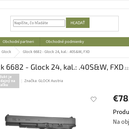
HĽADAŤ
Obchodní partneri
Obchodné podmienky
Glock
Glock 6682 - Glock 24, kal.: .40S&W, FXD
k 6682 - Glock 24, kal.: .40S&W, FXD
22
dukt je
Značka:
GLOCK Austria
dajný na
iaľku
€7
Jednotk
Produ
cena:
Na ob