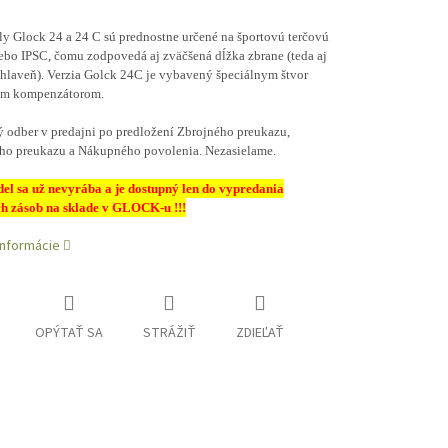
y Glock 24 a 24 C sú prednostne určené na športovú terčovú
lebo IPSC, čomu zodpovedá aj zväčšená dĺžka zbrane (teda aj
 hlaveň). Verzia Golck 24C je vybavený špeciálnym štvor
m kompenzátorom.
ý odber v predajni po predložení Zbrojného preukazu,
ho preukazu a Nákupného povolenia. Nezasielame.
el sa už nevyrába a je dostupný len do vypredania
h zásob na sklade v GLOCK-u !!!
informácie
OPÝTAŤ SA
STRÁŽIŤ
ZDIEĽAŤ