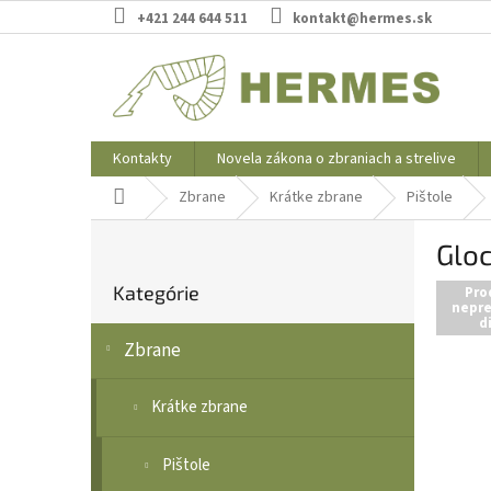
Prejsť
+421 244 644 511
kontakt@hermes.sk
na
obsah
Kontakty
Novela zákona o zbraniach a strelive
Domov
Zbrane
Krátke zbrane
Pištole
B
Gloc
o
Preskočiť
č
Kategórie
kategórie
Pro
n
nepre
d
ý
Zbrane
p
a
n
Krátke zbrane
e
l
Pištole