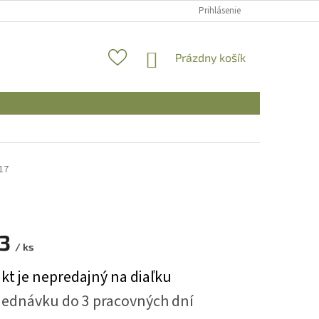
Prihlásenie
NÁKUPNÝ
Prázdny košík
KOŠÍK
17
83
/ ks
ová
kt je nepredajný na diaľku
jednávku do 3 pracovných dní