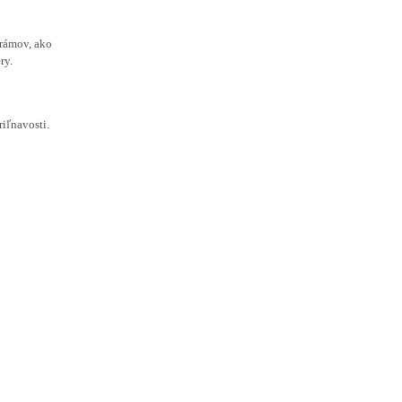
rámov, ako
ry.
iľnavosti.