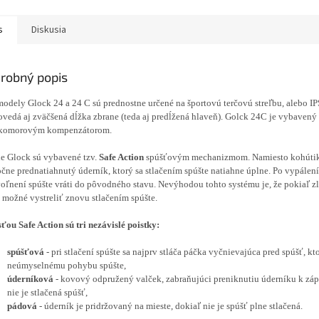
 sa daná súčiastka...
s
Diskusia
robný popis
odely Glock 24 a 24 C sú prednostne určené na športovú terčovú streľbu, alebo I
vedá aj zväčšená dĺžka zbrane (teda aj predĺžená hlaveň). Golck 24C je vybavený
rkomorovým kompenzátorom.
le Glock sú vybavené tzv.
Safe Action
spúšťovým mechanizmom. Namiesto kohúti
očne prednatiahnutý úderník, ktorý sa stlačením spúšte natiahne úplne. Po vypálení
oľnení spúšte vráti do pôvodného stavu. Nevýhodou tohto systému je, že pokiaľ z
e možné vystreliť znovu stlačením spúšte.
ťou Safe Action sú tri nezávislé poistky:
spúšťová
- pri stlačení spúšte sa najprv stláča páčka vyčnievajúca pred spúšť, kt
neúmyselnému pohybu spúšte,
úderníková
- kovový odpružený valček, zabraňujúci preniknutiu úderníku k zá
nie je stlačená spúšť,
pádová
- úderník je pridržovaný na mieste, dokiaľ nie je spúšť plne stlačená.