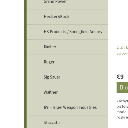
Grand Power
Heclker&Koch
HS Products / Springfield Armory
Kimber
Glock
záver
G17/G
Ruger
€9
Sig Sauer
D
Walther
Záchyt
pištole
IWI - Israel Weapon Industries
model 
rozkre
Staccato
slúži 