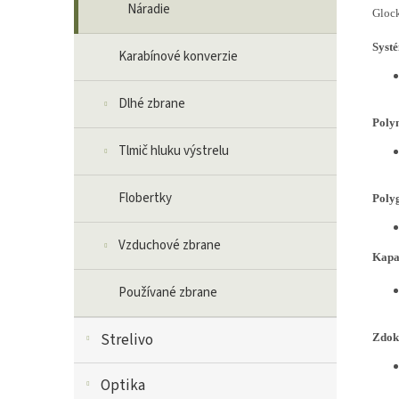
Náradie
Glock
Systé
Karabínové konverzie
Dlhé zbrane
Poly
Tlmič hluku výstrelu
Flobertky
Polyg
Vzduchové zbrane
Kapa
Používané zbrane
Strelivo
Zdok
Optika