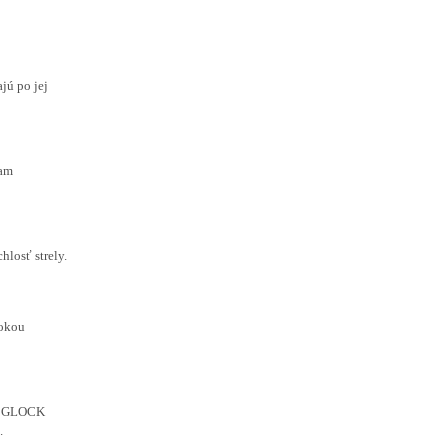
jú po jej
iam
hlosť strely.
sokou
ti GLOCK
.