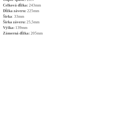
Celková dĺžka:
243mm
Dĺžka záveru:
225mm
Šírka
: 33mm
Šírka záveru:
25,5mm
Výška:
139mm
Zámerná dĺžka:
205mm