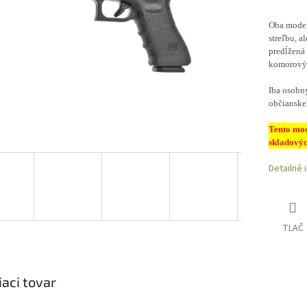
Oba model
streľbu, a
predĺžená
komorový
Iba osobn
občianske
Tento mod
skladovýc
Detailné 
TLAČ
iaci tovar