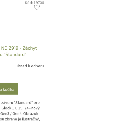
Kód:
19706
 ND 2919 - Záchyt
u "Standard"
19 - nový model
Ihneď k odberu
o košíka
 záveru "Standard" pre
 Glock 17, 19, 24 - nový
Gen3 / Gen4. Obrázok
su zbrane je ilustračný,
pre zobrazenie kde v