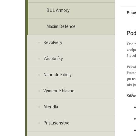
zbrani
BUL Armory
Popi
Maxim Defence
Pod
Revolvery
Oba m
zodpo
štvo
Zásobníky
Pišto
čiast
Náhradné diely
po uv
nie j
Výmenné hlavne
Súčas
Mieridlá
Príslušenstvo