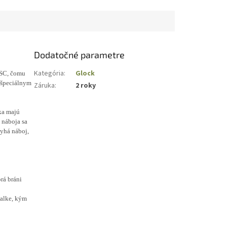
Dodatočné parametre
Kategória
:
Glock
PSC, čomu
 špeciálnym
Záruka
:
2 roky
ka majú
 náboja sa
lyhá náboj,
orá bráni
palke, kým