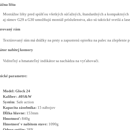
žna lišta
Montážne lišty pred spúšťou všetkých súťažných, štandardných a kompaktných 
aj rámov G29 a G30 umožňujú montáž príslušenstva, ako sú taktické svetlá a lase
úrovaný rám
Textúrovaný rám má drážky na prsty a zapustenú opierku na palec na zlepšenie pr
átor nabitej komory
Viditeľný a hmatateľný indikátor sa nachádza na vyťahovači.
nické parametre:
Model: Glock 24
Kaliber: .40S&W
Systém
: Safe action
Kapacita zásobníka:
15 nábojov
Dĺžka hlavne:
153mm
Hmotnosť:
840g
Hmotnosť v nabitom stave:
1090g
Odpor spúšte:
28N