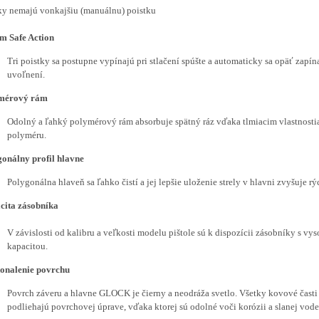
y nemajú vonkajšiu (manuálnu) poistku
m Safe Action
Tri poistky sa postupne vypínajú pri stlačení spúšte a automaticky sa opäť zapína
uvoľnení.
mérový rám
Odolný a ľahký polymérový rám absorbuje spätný ráz vďaka tlmiacim vlastnost
polyméru.
onálny profil hlavne
Polygonálna hlaveň sa ľahko čistí a jej lepšie uloženie strely v hlavni zvyšuje rýc
cita zásobníka
V závislosti od kalibru a veľkosti modelu pištole sú k dispozícii zásobníky s vy
kapacitou.
onalenie povrchu
Povrch záveru a hlavne GLOCK je čierny a neodráža svetlo. Všetky kovové čas
podliehajú povrchovej úprave, vďaka ktorej sú odolné voči korózii a slanej vode