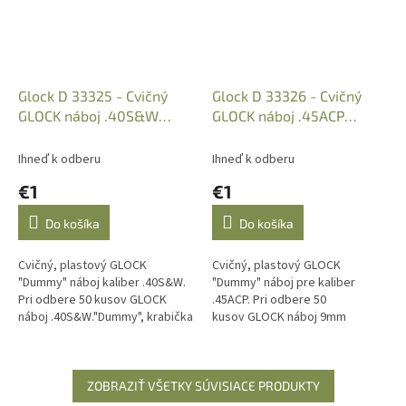
Glock D 33325 - Cvičný
Glock D 33326 - Cvičný
GLOCK náboj .40S&W
GLOCK náboj .45ACP
"Dummy"
"Dummy"
Ihneď k odberu
Ihneď k odberu
€1
€1
Do košíka
Do košíka
Cvičný, plastový GLOCK
Cvičný, plastový GLOCK
"Dummy" náboj kaliber .40S&W.
"Dummy" náboj pre kaliber
Pri odbere 50 kusov GLOCK
.45ACP. Pri odbere 50
náboj .40S&W."Dummy", krabička
kusov GLOCK náboj 9mm
Glock ako darček.
"Dummy", krabička Glock ako
darček.
ZOBRAZIŤ VŠETKY SÚVISIACE PRODUKTY