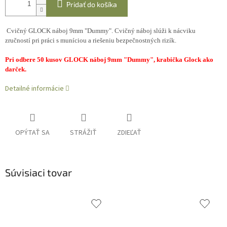
Pridať do košíka
Cvičný GLOCK náboj 9mm "Dummy". Cvičný náboj slúži k nácviku
zručností pri práci s muníciou a riešeniu bezpečnostných rizík.
Pri odbere 50 kusov GLOCK náboj 9mm "Dummy", krabička Glock ako
darček.
Detailné informácie
OPÝTAŤ SA
STRÁŽIŤ
ZDIEĽAŤ
Súvisiaci tovar