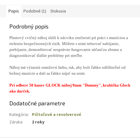
Popis
Podobné (1)
Diskusia
Podrobný popis
Plastový cvičný náboj slúži k nácviku zručností pri práci s muníciou a
riešeniu bezpečnostných rizík. Môžete s nimi trénovať nabíjanie,
prebíjanie, demonštrovať nesprávne fungovanie súčasťou zbrane a
diagnostikovať ďalšie problémy pri streľbe.
Náboj má výraznú oranžovú farbu, tak, aby boli ľahko odlíšiteľné od
bežnej munície a dali sa ľahko nájsť na zemi.
Pri odbere 50 kusov GLOCK náboj 9mm "Dummy", krabička Glock
ako darček.
Dodatočné parametre
Kategória
:
Pištoľové a revolverové
Záruka
:
2 roky