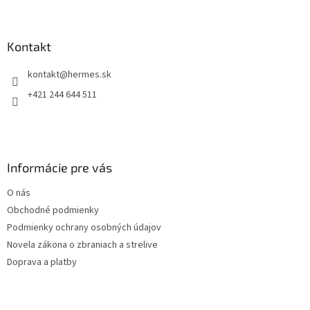
Z
á
p
ä
Kontakt
t
kontakt
@
hermes.sk
i
e
+421 244 644 511
Informácie pre vás
O nás
Obchodné podmienky
Podmienky ochrany osobných údajov
Novela zákona o zbraniach a strelive
Doprava a platby