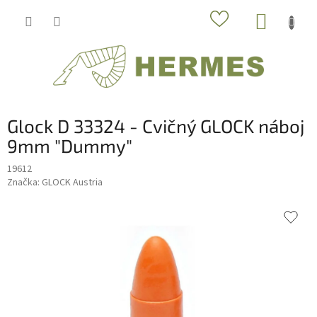
Prejsť
NÁKUP
na
obsah
KOŠÍK
Glock D 33324 - Cvičný GLOCK náboj
9mm "Dummy"
19612
Značka:
GLOCK Austria