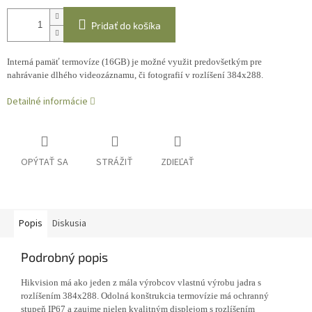
Pridať do košíka
Interná pamäť termovíze (16GB) je možné využit predovšetkým pre
nahrávanie dlhého videozáznamu, či fotografií v rozlíšení 384x288.
Detailné informácie
OPÝTAŤ SA
STRÁŽIŤ
ZDIEĽAŤ
Popis
Diskusia
Podrobný popis
Hikvision má ako jeden z mála výrobcov vlastnú výrobu jadra s
rozlíšením 384x288. O
dolná konštrukcia termovízie má ochranný
stupeň IP67 a zaujme nielen kvalitným displejom s rozlíšením