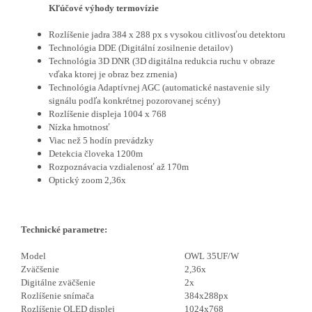
Kľúčové výhody termovízie
Rozlíšenie jadra 384 x 288 px s vysokou citlivosťou detektoru
Technológia DDE
(Digitální zosilnenie detailov)
Technológia 3D DNR (3D digitálna redukcia ruchu v obraze
vďaka ktorej je obraz bez zrnenia)
Technológia Adaptívnej AGC (automatické nastavenie sily
signálu podľa konkrétnej pozorovanej scény)
Rozlíšenie displeja 1004 x 768
Nízka hmotnosť
Viac než 5 hodín prevádzky
Detekcia človeka 1200m
Rozpoznávacia vzdialenosť až 170m
Optický zoom 2,36x
Technické parametre:
Model
OWL 35UF/W
Zväčšenie
2,36x
Digitálne zväčšenie
2x
Rozlíšenie snímača
384x288px
Rozlíšenie OLED displej
1024x768