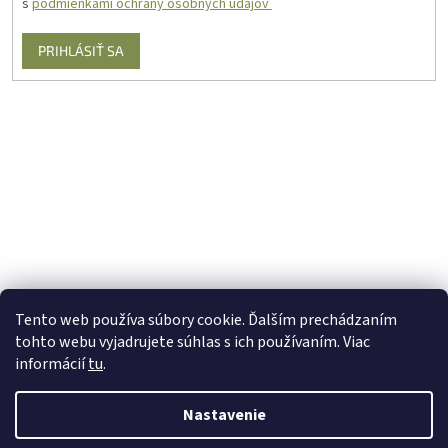
s
podmienkami ochrany osobných údajov
PRIHLÁSIŤ SA
Tento web používa súbory cookie. Ďalším prechádzaním
tohto webu vyjadrujete súhlas s ich používaním. Viac
informácií
tu
.
Nastavenie
Vytvoril Shoptet