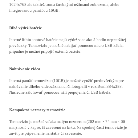
1024x768 ale taktiež troma farebnými režimami zobrazenia, alebo
integrovanou pamäťou 16GB.
Dlhá výdrž batérie
Interné lithio-iontové batérie majú výdrž viac ako 5 hodín nepretržitej
prevádzky. Termovíziu je možné nabíjať pomocou micro USB kábla,
prípadne je možné pripojiť externú batériu.
Nahrávanie videa
Interná pamäť termovízie (16GB) je možné využiť predovšetkým pre
nahrávanie dlhého videozáznamu, či fotografií v rozlíšení 384x288.
Následne zálohovať pomocou wifi prepojenia či USB kábela.
Kompaktné rozmery termovízie
Termovíziu je možné vďaka malým rozmerom (202 mm × 74 mm × 66
mm) nosiť v kapse, či zavesenú na krku. Na spodnej časti termovízie je
závit pre pripevnenie na statív či zavesenie.