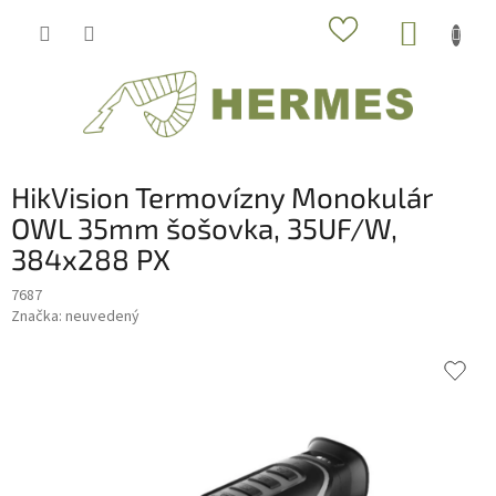
Prejsť
NÁKUP
na
obsah
KOŠÍK
HikVision Termovízny Monokulár
OWL 35mm šošovka, 35UF/W,
384x288 PX
7687
Značka:
neuvedený