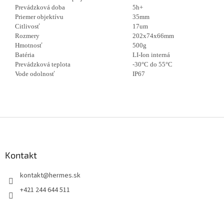
Prevádzková doba
5h+
Priemer objektívu
35mm
Citlivosť
17um
Rozmery
202x74x66mm
Hmotnosť
500g
Batéria
LI-Ion interná
Prevádzková teplota
-30°C do 55°C
Vode odolnosť
IP67
Z
á
p
ä
Kontakt
t
kontakt
@
hermes.sk
i
e
+421 244 644 511