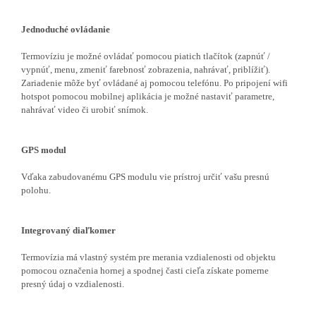
Jednoduché ovládanie
Termovíziu je možné ovládať pomocou piatich tlačítok (zapnúť /
vypnúť, menu, zmeniť farebnosť zobrazenia, nahrávať, priblížiť).
Zariadenie môže byť ovládané aj pomocou telefónu. Po pripojení wifi
hotspot pomocou mobilnej aplikácia je možné nastaviť parametre,
nahrávať video či urobiť snímok.
GPS modul
Vďaka zabudovanému GPS modulu vie prístroj určiť vašu presnú
polohu.
Integrovaný diaľkomer
Termovízia má vlastný systém pre merania vzdialenosti od objektu
pomocou označenia hornej a spodnej časti cieľa získate pomerne
presný údaj o vzdialenosti.