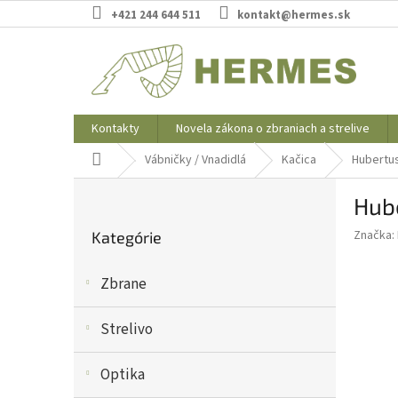
Prejsť
+421 244 644 511
kontakt@hermes.sk
na
obsah
Kontakty
Novela zákona o zbraniach a strelive
Domov
Vábničky / Vnadidlá
Kačica
Hubertus
B
Hube
o
Preskočiť
č
Značka:
Kategórie
kategórie
n
ý
Zbrane
p
a
n
Strelivo
e
l
Optika