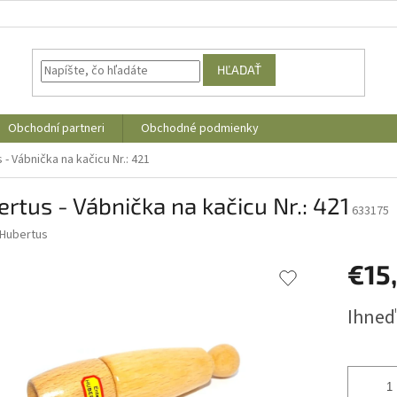
HĽADAŤ
Obchodní partneri
Obchodné podmienky
 - Vábnička na kačicu Nr.: 421
rtus - Vábnička na kačicu Nr.: 421
633175
Hubertus
€15
Jednotk
Ihneď
cena: