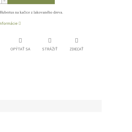
Hubertus na kačice z lakovaného dreva.
informácie
OPÝTAŤ SA
STRÁŽIŤ
ZDIEĽAŤ