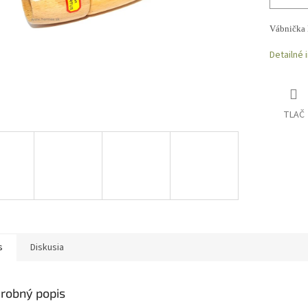
Vábnička 
Detailné 
TLAČ
s
Diskusia
robný popis