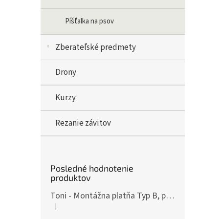
Píšťalka na psov
Zberateľské predmety
Drony
Kurzy
Rezanie závitov
Posledné hodnotenie
produktov
Toni - Montážna platňa Typ B, pre ČZ P-10, Art.: OPXCZP10B
|
Hodnotenie produktu je 5 z 5 hviezdičiek.