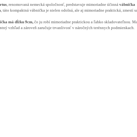
rtus
, renomovaná nemecká spoločnosť, predstavuje mimoriadne účinná
vábnička
a
, táto kompaktná vábnička je nielen odolná, ale aj mimoriadne praktická, zmestí 
ička má dĺžku 9cm,
čo ju robí mimoriadne praktickou a ľahko skladovateľnou. Ma
ntný vzhľad a zároveň zaručuje trvanlivosť v náročných terénnych podmienkach.