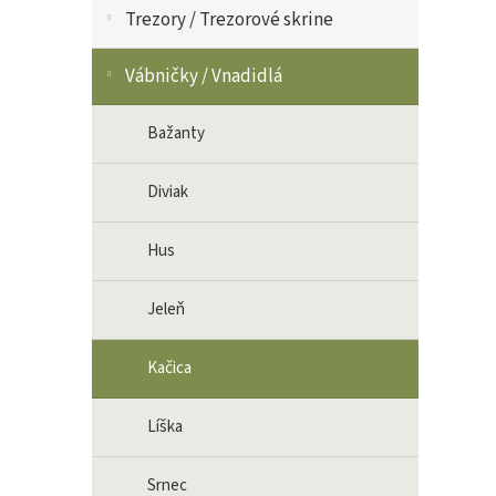
Trezory / Trezorové skrine
Vábničky / Vnadidlá
Bažanty
Diviak
Hus
Jeleň
Kačica
Líška
Srnec