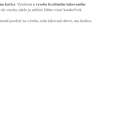
na kačice
. Vyrobená
z vysoko kvalitného lakovaného
sa do vrecka, takže ju môžete ľahko vziať kamkoľvek.
teriál použitý na výrobu, teda lakované drevo, mu dodáva