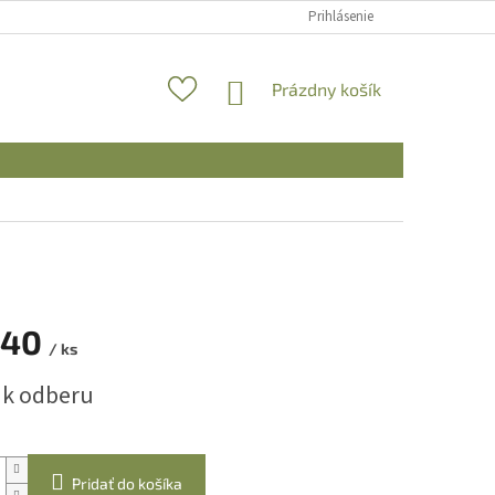
Prihlásenie
NÁKUPNÝ
Prázdny košík
KOŠÍK
,40
/ ks
ová
 k odberu
Pridať do košíka