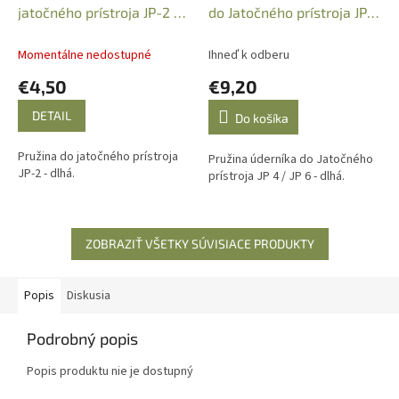
jatočného prístroja JP-2 -
do Jatočného prístroja JP-
dlhá (cca. 270mm)
4 / JP 6, 68.1113
Momentálne nedostupné
Ihneď k odberu
€4,50
€9,20
DETAIL
Do košíka
Pružina do jatočného prístroja
Pružina úderníka do Jatočného
JP-2 - dlhá.
prístroja JP 4 / JP 6 - dlhá.
ZOBRAZIŤ VŠETKY SÚVISIACE PRODUKTY
Popis
Diskusia
Podrobný popis
Popis produktu nie je dostupný