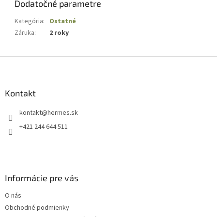
Dodatočné parametre
Kategória
:
Ostatné
Záruka
:
2 roky
Z
á
p
ä
Kontakt
t
kontakt
@
hermes.sk
i
e
+421 244 644 511
Informácie pre vás
O nás
Obchodné podmienky