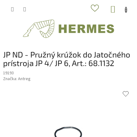
Prejsť
NÁKUP
na
obsah
KOŠÍK
JP ND - Pružný krúžok do Jatočného
prístroja JP 4/ JP 6, Art.: 68.1132
19193
Značka:
Antreg