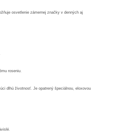
žňuje osvetlenie zámernej značky v denných aj
.
ému roseniu.
ci dlhú životnosť. J
e opatrený špeciálnou, eloxovou
vislé.