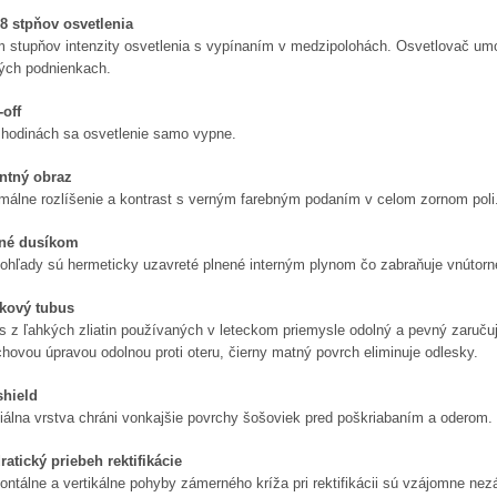
 8 stpňov osvetlenia
 stupňov intenzity osvetlenia s vypínaním v medzipolohách. Osvetlovač umo
ých podnienkach.
-off
 hodinách
sa osvetlenie samo vypne.
antný obraz
málne rozlíšenie a kontrast s verným farebným podaním v celom zornom poli
né dusíkom
ohľady sú hermeticky uzavreté plnené interným plynom čo zabraňuje vnútorn
íkový tubus
 z ľahkých zliatin používaných v leteckom priemysle odolný a pevný zaručujú
hovou úpravou odolnou proti oteru, čierny matný povrch eliminuje odlesky.
hield
iálna vrstva chráni vonkajšie povrchy šošoviek pred poškriabaním a oderom.
ratický priebeh rektifikácie
ontálne a vertikálne pohyby zámerného kríža pri rektifikácii sú vzájomne nezá