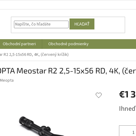
HĽADAŤ
Obchodní partneri
Obchodné podmienky
R2 2,5-15x56 RD, 4K, (červený krížik)
TA Meostar R2 2,5-15x56 RD, 4K, (červ
Meopta
€1 
Jednotk
Ihneď
cena: