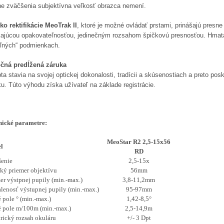
e zväčšenia subjektívna veľkosť obrazca nemení.
tko rektifikácie MeoTrak II
, ktoré je možné ovládať prstami, prinášajú presn
kajúcou opakovateľnosťou, jedinečným rozsahom špičkovú presnosťou. Hmata
oľných“ podmienkach.
očná predĺžená záruka
a stavia na svojej optickej dokonalosti, tradícii a skúsenostiach a preto po
u. Túto výhodu získa užívateľ na základe registrácie.
nické parametre:
MeoStar R2 2,5-15x56
l
RD
šenie
2,5-15x
ký priemer objektívu
56mm
er výstpnej pupily (min.-max.)
3,8-11,2mm
lenosť výstupnej pupily (min.-max.)
95-97mm
 pole ° (min.-max.)
1,42-8,5°
 pole m/100m (min.-max.)
2,5-14,9m
rický rozsah okuláru
+/- 3 Dpt