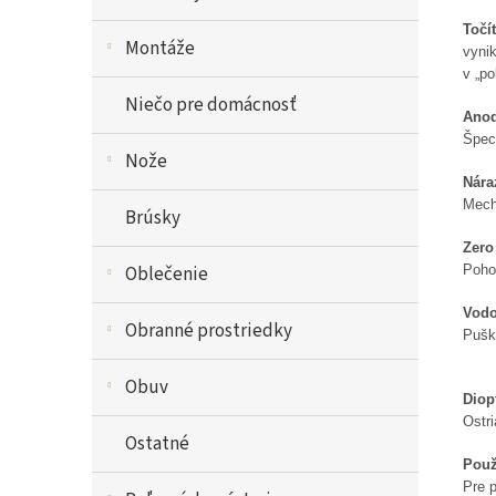
T
očí
Montáže
vyni
v „p
Niečo pre domácnosť
Anod
Špeci
Nože
Nára
Mech
Brúsky
Zero
Poho
Oblečenie
Vodo
Obranné prostriedky
Pušk
Obuv
Diop
Ostri
Ostatné
Použ
Pre 