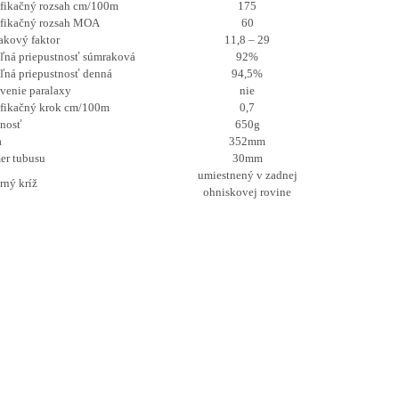
ifikačný rozsah cm/100m
175
ifikačný rozsah MOA
60
akový faktor
11,8 – 29
ľná priepustnosť súmraková
92%
ľná priepustnosť denná
94,5%
venie paralaxy
nie
ifikačný krok cm/100m
0,7
nosť
650g
a
352mm
er tubusu
30mm
umiestnený v zadnej
ný kríž
ohniskovej rovine