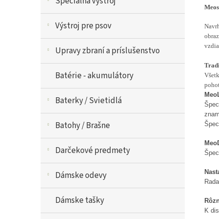
Špeciálna výstroj
Meos
Výstroj pre psov
Navrh
obraz
vzdia
Upravy zbraní a príslušenstvo
Tradi
Batérie - akumulátory
Všetk
pohot
Meo
Baterky / Svietidlá
Š
pec
zname
Batohy / Brašne
Špeci
Meo
Darčekové predmety
Špec
Nast
Dámske odevy
Rada
Dámske tašky
Rôzn
K dis