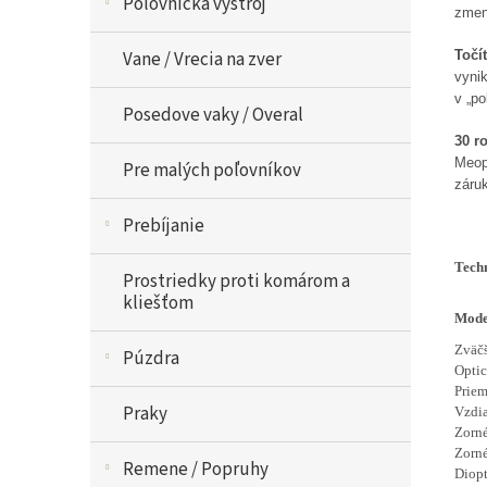
Poľovnícka výstroj
zmen
T
očí
Vane / Vrecia na zver
vyni
v „p
Posedove vaky / Overal
30 r
Meopt
Pre malých poľovníkov
záruk
Prebíjanie
Tech
Prostriedky proti komárom a
kliešťom
Mode
Zväč
Púzdra
Optic
Priem
Praky
Vzdia
Zorné
Zorné
Remene / Popruhy
Diopt