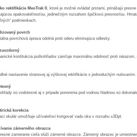
tko rektifikácie MeoTrak II
, ktoré je možné ovládať prstami, prinášajú presn
kajúcou opakovateľnosťou, jedinečným rozsahom špičkovú presnosťou. Hmata
oľných“ podmienkach.
izovaný povrch
álna povrchová úprava odolná proti oderu eliminujúca odlesky.
zuvzdorný
anické konštukcia puškohľadov zaisťuje maximálnu odolnosť proti nárazom, s
dlné nastavenie stranovej aj výškovej rektifikácie s jednoduchým nulovaním.
tesný
ohľady sú vodotesné aj v prípade ponorenia pod vodnou hladinou sú dokonale 
tirická korekcia
aci okulár umožňuje užívateľovi korigovať vadu oka v rozsahu ±3Dpt.
ívanie zámerného obrazca
presné zameranie cieľa slúži zámerné obrazce. Zámerný obrazec je umiestnený