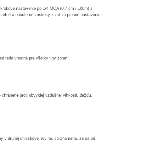
e krokové nastavenie po 1/4 MOA (0,7 cm / 100m) s
teľné a počuteľné záskoky zaisťujú presné nastavenie
ú teda vhodné pre všetky tipy zbraní.
chránené proti obvyklej vzdušnej vlhkosti, dažďu.
 v druhej ohniskovej rovine, čo znamená, že sa pri