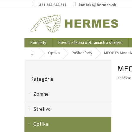
Prejsť
+421 244 644 511
kontakt@hermes.sk
na
obsah
Kontakty
Novela zákona o zbraniach a strelive
Domov
Optika
Puškohľady
MEOPTA Meostar 
B
MEOP
o
Preskočiť
č
Značka:
Kategórie
kategórie
n
ý
Zbrane
p
a
n
Strelivo
e
l
Optika