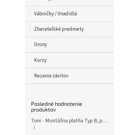
Vábničky / Vnadidlá
Zberateľské predmety
Drony
Kurzy
Rezanie závitov
Posledné hodnotenie
produktov
Toni - Montážna platňa Typ B, pre ČZ P-10, Art.: OPXCZP10B
|
Hodnotenie produktu je 5 z 5 hviezdičiek.