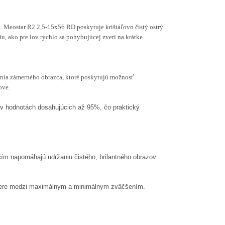
. Meostar R2 2,5-15x56 RD poskytuje krištáľovo čistý ostrý
, ako pre lov rýchlo sa pohybujúcej zveri na krátke
nia zámerného obrazca, ktoré poskytujú možnosť
ove.
ť v hodnotách dosahujúcich až 95%, čo praktický
ím napomáhajú udržaniu čistého, brilantného obrazov.
mere medzi maximálnym a minimálnym zväčšením.