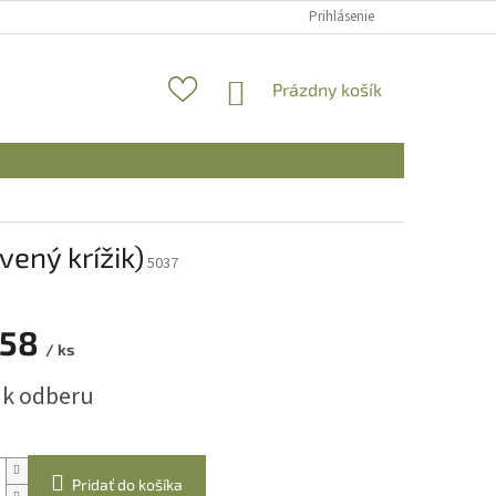
Prihlásenie
NÁKUPNÝ
Prázdny košík
KOŠÍK
ený krížik)
5037
358
/ ks
ová
 k odberu
Pridať do košíka