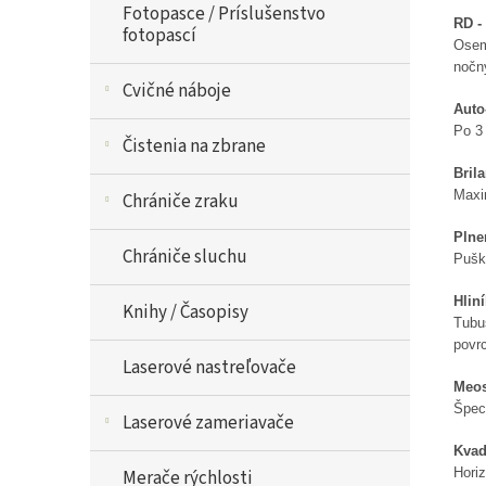
Fotopasce / Príslušenstvo
RD -
fotopascí
Osem
nočn
Cvičné náboje
Auto
Po 3
Čistenia na zbrane
Bril
Maxi
Chrániče zraku
Plne
Chrániče sluchu
Pušk
Hlin
Knihy / Časopisy
Tubus
povrc
Laserové nastreľovače
Meos
Špec
Laserové zameriavače
Kvad
Horiz
Merače rýchlosti