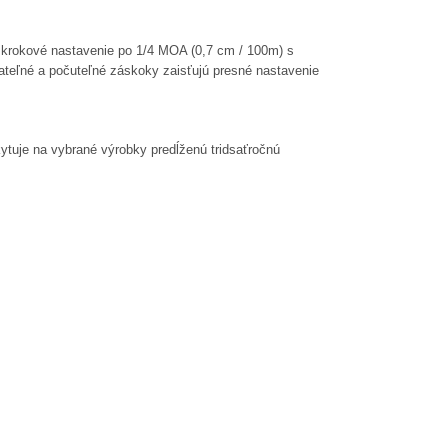
e krokové nastavenie po 1/4 MOA (0,7 cm / 100m) s
teľné a počuteľné záskoky zaisťujú presné nastavenie
skytuje na vybrané výrobky predĺženú tridsaťročnú