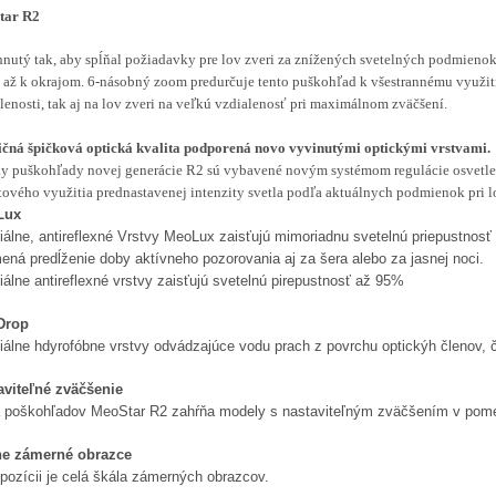
tar R2
nutý tak, aby spĺňal požiadavky pre lov zveri za znížených svetelných podmienok
 až k okrajom. 6-násobný zoom predurčuje tento puškohľad k všestrannému využitiu
lenosti, tak aj na lov zveri na veľkú vzdialenosť pri maximálnom zväčšení.
čná špičková optická kvalita podporená novo vyvinutými optickými vrstvami.
y puškohľady novej generácie R2 sú vybavené novým systémom regulácie osvetle
ového využitia prednastavenej intenzity svetla podľa aktuálnych podmienok pri l
Lux
iálne, antireflexné Vrstvy MeoLux zaisťujú mimoriadnu svetelnú priepustnos
ná predĺženie doby aktívneho pozorovania aj za šera alebo za jasnej noci.
álne antireflexné vrstvy zaisťujú svetelnú pirepustnosť až 95%
Drop
iálne hdyrofóbne vrstvy odvádzajúce vodu prach z povrchu optickýh členov, č
aviteľné zväčšenie
 poškohľadov MeoStar R2 zahŕňa modely s nastaviteľným zväčšením v po
e zámerné obrazce
pozícii je celá škála zámerných obrazcov.