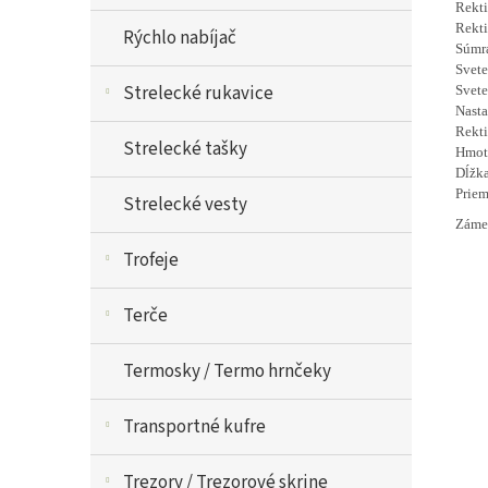
Rekt
Rekt
Rýchlo nabíjač
Súmr
Svete
Strelecké rukavice
Svete
Nasta
Rekt
Strelecké tašky
Hmot
Dĺžk
Priem
Strelecké vesty
Zámer
Trofeje
Terče
Termosky / Termo hrnčeky
Transportné kufre
Trezory / Trezorové skrine